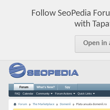
Follow SeoPedia For
with Tapa
Open in
Forum
What's New?
Spy
FAQ
Calendar
Community
Forum Actions
Quick Links
Forum
The Marketplace
Domenii
Plata anuala domenii.ro