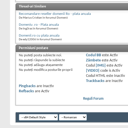
Thread-uri Similare
Recomandare reseller domenii Ro - plata anuala
De Marius Cristian în forumul Domenii
Domeniu .ro - Plata anuala
De Ing3ras în forumul Domenii
Domenii.ro cu plata anuala
De edy12006 în forumul Domenii
Permisiuni postare
Nu puteţi
posta subiecte noi.
Codul BB
este
Activ
Nu puteţi
răspunde la subiecte
Zâmbete
este
Activ
Nu puteţi
adăuga ataşamente
Codul
[IMG]
este
Activ
Nu puteţi
modifica posturile proprii
[VIDEO]
code is
Activ
Codul HTML este
Inactiv
Trackbacks
are
Inactiv
Pingbacks
are
Inactiv
Refbacks
are
Activ
Reguli Forum