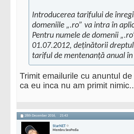
Introducerea tarifului de înre
domeniile „.ro” va intra în apl
Pentru numele de domenii „.ro”
01.07.2012, deținătorii dreptulu
tariful de mentenanță anual în
Trimit emailurile cu anuntul de 
ca eu inca nu am primit nimic..
28th December 2016,
21:43
StarNET
Membru SeoPedia