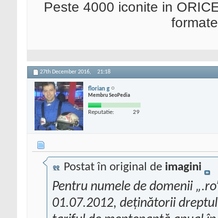
Peste 4000 iconite in ORICE
format
27th December 2016,
21:18
florian g
Membru SeoPedia
Reputatie:
29
Postat în original de
imagini
Pentru numele de domenii „.ro”
01.07.2012, deținătorii dreptulu