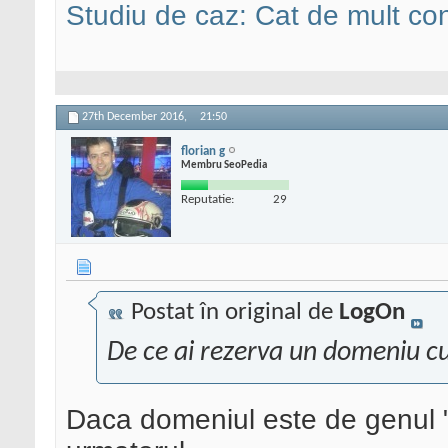
Studiu de caz: Cat de mult co
27th December 2016,
21:50
florian g
Membru SeoPedia
Reputatie:
29
Postat în original de
LogOn
De ce ai rezerva un domeniu cu 
Daca domeniul este de genul "K