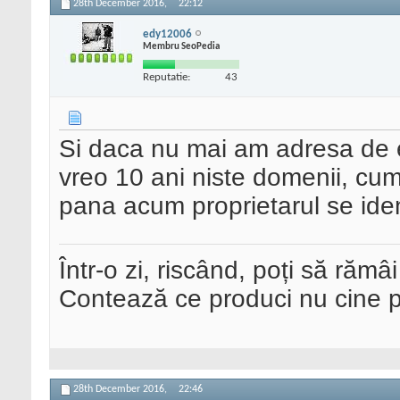
28th December 2016,
22:12
edy12006
Membru SeoPedia
Reputatie:
43
Si daca nu mai am adresa de 
vreo 10 ani niste domenii, cu
pana acum proprietarul se iden
Într-o zi, riscând, poți să rămâi
Contează ce produci nu cine pre
28th December 2016,
22:46