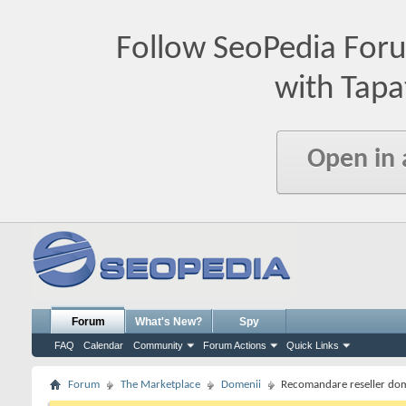
Follow SeoPedia For
with Tapa
Open in
Forum
What's New?
Spy
FAQ
Calendar
Community
Forum Actions
Quick Links
Forum
The Marketplace
Domenii
Recomandare reseller dome