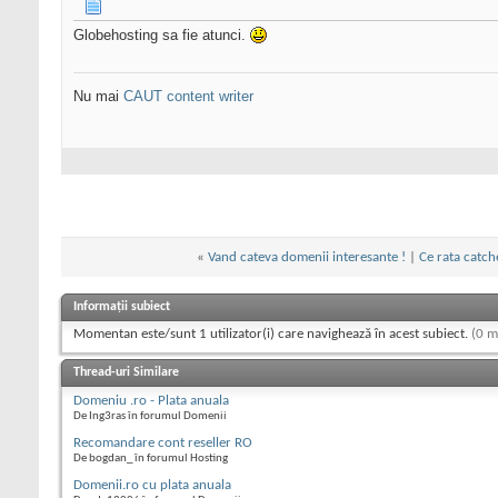
Globehosting sa fie atunci.
Nu mai
CAUT content writer
«
Vand cateva domenii interesante !
|
Ce rata catch
Informații subiect
Momentan este/sunt 1 utilizator(i) care navighează în acest subiect.
(0 m
Thread-uri Similare
Domeniu .ro - Plata anuala
De Ing3ras în forumul Domenii
Recomandare cont reseller RO
De bogdan_ în forumul Hosting
Domenii.ro cu plata anuala