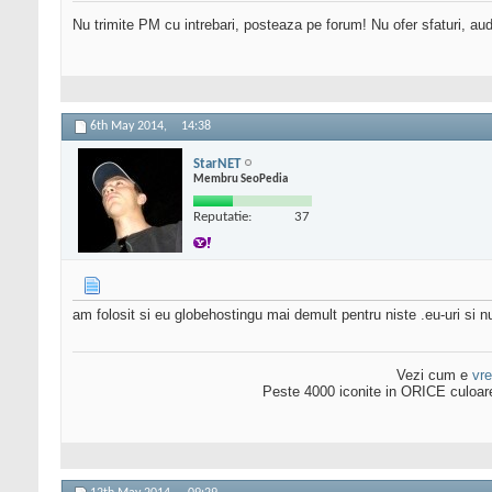
Nu trimite PM cu intrebari, posteaza pe forum! Nu ofer sfaturi, au
6th May 2014,
14:38
StarNET
Membru SeoPedia
Reputatie:
37
am folosit si eu globehostingu mai demult pentru niste .eu-uri si n
Vezi cum e
vr
Peste 4000 iconite in ORICE culoar