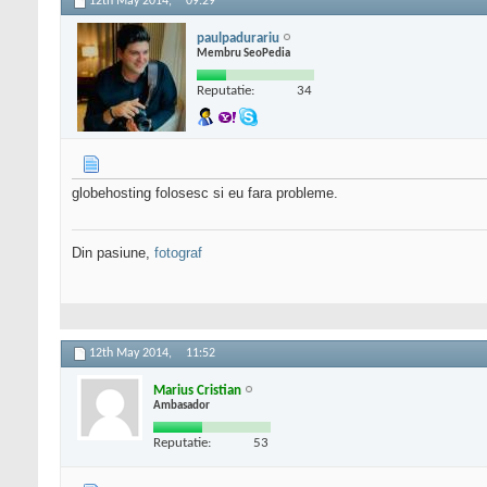
12th May 2014,
09:29
paulpadurariu
Membru SeoPedia
Reputatie:
34
globehosting folosesc si eu fara probleme.
Din pasiune,
fotograf
12th May 2014,
11:52
Marius Cristian
Ambasador
Reputatie:
53