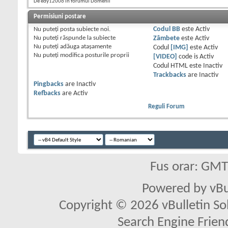
De edy12006 în forumul Domenii
Permisiuni postare
Nu puteţi
posta subiecte noi.
Codul BB
este
Activ
Nu puteţi
răspunde la subiecte
Zâmbete
este
Activ
Nu puteţi
adăuga ataşamente
Codul
[IMG]
este
Activ
Nu puteţi
modifica posturile proprii
[VIDEO]
code is
Activ
Codul HTML este
Inactiv
Trackbacks
are
Inactiv
Pingbacks
are
Inactiv
Refbacks
are
Activ
Reguli Forum
Fus orar: GM
Powered by vBu
Copyright © 2026 vBulletin Solu
Search Engine Frien