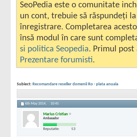
SeoPedia este o comunitate inc
un cont, trebuie să răspundeți la
înregistrare. Completarea acesto
însă modul în care sunt completa
si politica Seopedia
. Primul post 
Prezentare forumisti
.
Subiect:
Recomandare reseller domenii Ro - plata anuala
6th May 2014,
10:45
Marius Cristian
Ambasador
Reputatie:
53