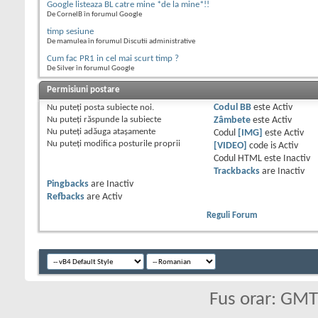
Google listeaza BL catre mine *de la mine*!!
De CornelB în forumul Google
timp sesiune
De mamulea în forumul Discutii administrative
Cum fac PR1 in cel mai scurt timp ?
De Silver în forumul Google
Permisiuni postare
Nu puteţi
posta subiecte noi.
Codul BB
este
Activ
Nu puteţi
răspunde la subiecte
Zâmbete
este
Activ
Nu puteţi
adăuga ataşamente
Codul
[IMG]
este
Activ
Nu puteţi
modifica posturile proprii
[VIDEO]
code is
Activ
Codul HTML este
Inactiv
Trackbacks
are
Inactiv
Pingbacks
are
Inactiv
Refbacks
are
Activ
Reguli Forum
Fus orar: GM