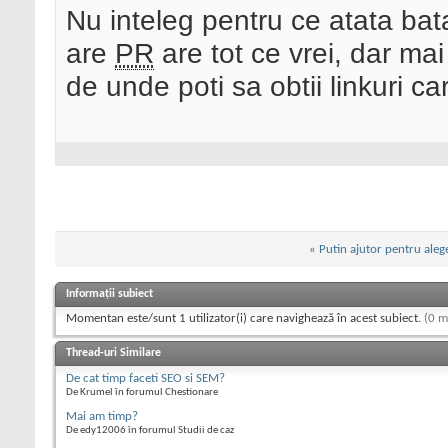
Nu inteleg pentru ce atata ba
are
PR
are tot ce vrei, dar ma
de unde poti sa obtii linkuri car
«
Putin ajutor pentru alege
Informații subiect
Momentan este/sunt 1 utilizator(i) care navighează în acest subiect.
(0 m
Thread-uri Similare
De cat timp faceti SEO si SEM?
De Krumel în forumul Chestionare
Mai am timp?
De edy12006 în forumul Studii de caz