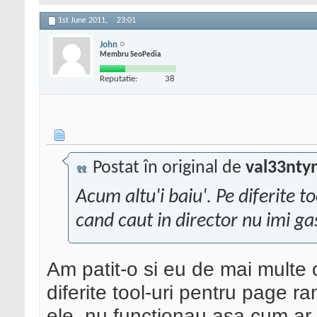
1st June 2011,
23:01
John
Membru SeoPedia
Reputatie:
38
Postat în original de
val33nty
Acum altu'i baiu'. Pe diferite t
cand caut in director nu imi ga
Am patit-o si eu de mai multe
diferite tool-uri pentru page ra
ele, nu functionau asa cum ar f