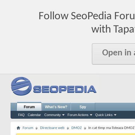
Follow SeoPedia For
with Tapa
Open in
Forum
What's New?
Spy
FAQ
Calendar
Community
Forum Actions
Quick Links
Forum
Directoare web
DMOZ
In cat timp ma listeaza DMOZ