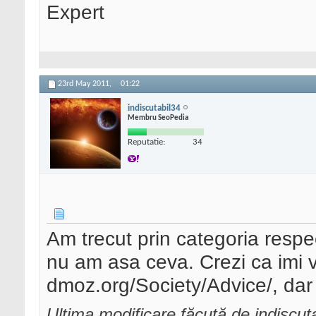
Expert
23rd May 2011,
01:22
indiscutabil34
Membru SeoPedia
Reputatie:
34
Am trecut prin categoria resp
nu am asa ceva. Crezi ca imi
dmoz.org/Society/Advice/, dar 
Ultima modificare făcută de indiscu