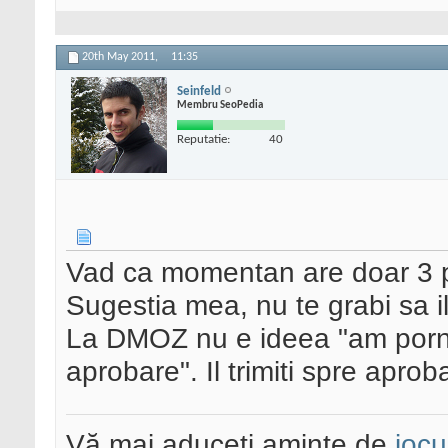
20th May 2011,
11:35
Seinfeld
Membru SeoPedia
Reputatie:
40
Vad ca momentan are doar 3 pa
Sugestia mea, nu te grabi sa il
La DMOZ nu e ideea "am pornit u
aprobare". Il trimiti spre aprob
Vă mai aduceți aminte de
jocu