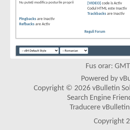
Nu puteţi
modifica posturile proprii
[VIDEO]
code is
Activ
Codul HTML este
Inactiv
Trackbacks
are
Inactiv
Pingbacks
are
Inactiv
Refbacks
are
Activ
Reguli Forum
Fus orar: GM
Powered by vBu
Copyright © 2026 vBulletin Solu
Search Engine Frien
Traducere vBullet
Copyright 