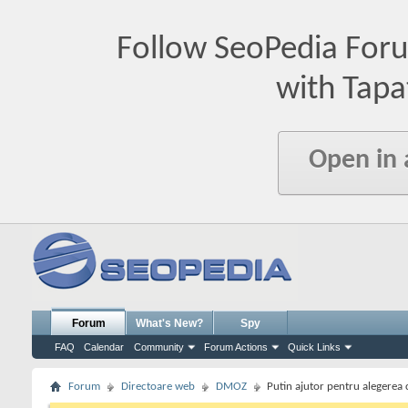
Follow SeoPedia For
with Tapa
Open in
Forum
What's New?
Spy
FAQ
Calendar
Community
Forum Actions
Quick Links
Forum
Directoare web
DMOZ
Putin ajutor pentru alegerea c