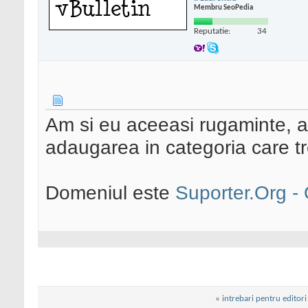
Membru SeoPedia
Reputatie:
34
Am si eu aceeasi rugaminte, as
adaugarea in categoria care t
Domeniul este
Suporter.Org - 
«
intrebari pentru edito