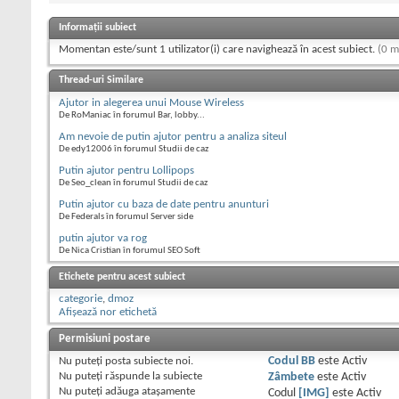
Informații subiect
Momentan este/sunt 1 utilizator(i) care navighează în acest subiect.
(0 m
Thread-uri Similare
Ajutor in alegerea unui Mouse Wireless
De RoManiac în forumul Bar, lobby...
Am nevoie de putin ajutor pentru a analiza siteul
De edy12006 în forumul Studii de caz
Putin ajutor pentru Lollipops
De Seo_clean în forumul Studii de caz
Putin ajutor cu baza de date pentru anunturi
De Federals în forumul Server side
putin ajutor va rog
De Nica Cristian în forumul SEO Soft
Etichete pentru acest subiect
categorie
,
dmoz
Afișează nor etichetă
Permisiuni postare
Nu puteţi
posta subiecte noi.
Codul BB
este
Activ
Nu puteţi
răspunde la subiecte
Zâmbete
este
Activ
Nu puteţi
adăuga ataşamente
Codul
[IMG]
este
Activ