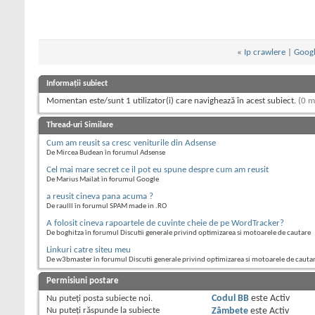
«
Ip crawlere
|
Googl
Informații subiect
Momentan este/sunt 1 utilizator(i) care navighează în acest subiect.
(0 m
Thread-uri Similare
Cum am reusit sa cresc veniturile din Adsense
De Mircea Budean în forumul Adsense
Cel mai mare secret ce il pot eu spune despre cum am reusit
De Marius Mailat în forumul Google
a reusit cineva pana acuma ?
De raulll în forumul SPAM made in .RO
A folosit cineva rapoartele de cuvinte cheie de pe WordTracker?
De boghitza în forumul Discutii generale privind optimizarea si motoarele de cautare
Linkuri catre siteu meu
De w3bmaster în forumul Discutii generale privind optimizarea si motoarele de cauta
Permisiuni postare
Nu puteţi
posta subiecte noi.
Codul BB
este
Activ
Nu puteţi
răspunde la subiecte
Zâmbete
este
Activ