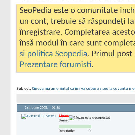
SeoPedia este o comunitate inc
un cont, trebuie să răspundeți la
înregistrare. Completarea acesto
însă modul în care sunt completa
si politica Seopedia
. Primul post 
Prezentare forumisti
.
Subiect:
Cineva ma amenintat ca imi va cobora siteu la cuvantu meu 
28th June 2008,
01:30
Mezzu
Banned
Reputatie:
0