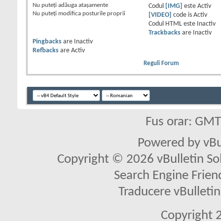
Nu puteţi
adăuga ataşamente
Codul
[IMG]
este
Activ
Nu puteţi
modifica posturile proprii
[VIDEO]
code is
Activ
Codul HTML este
Inactiv
Trackbacks
are
Inactiv
Pingbacks
are
Inactiv
Refbacks
are
Activ
Reguli Forum
Fus orar: GM
Powered by vBu
Copyright © 2026 vBulletin Solu
Search Engine Frien
Traducere vBullet
Copyright