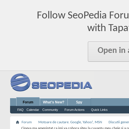
Follow SeoPedia For
with Tapa
Open in
Forum
What's New?
Spy
FAQ
Calendar
Community
Forum Actions
Quick Links
Forum
Motoare de cautare. Google, Yahoo!, MSN
Discutii gene
Cineva ma amenintat ca imi va cobora siteu la cuvantu meu cheie si a r