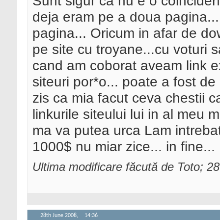
Sunt sigur ca nu e o coincident
deja eram pe a doua pagina... 
pagina... Oricum in afar de do
pe site cu troyane...cu voturi 
cand am coborat aveam link 
siteuri por*o... poate a fost de
zis ca mia facut ceva chestii 
linkurile siteului lui in al meu
ma va putea urca
Lam intrebat
1000$ nu miar zice... in fine...
Ultima modificare făcută de Toto; 2
28th June 2008,
14:36