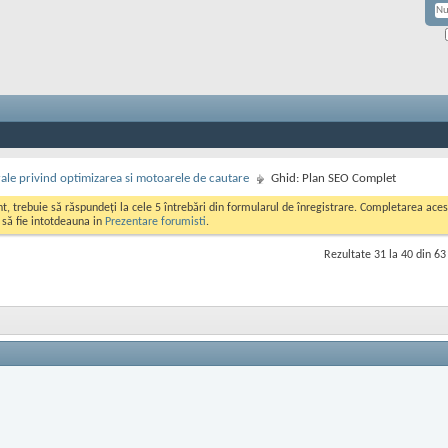
rale privind optimizarea si motoarele de cautare
Ghid: Plan SEO Complet
ont, trebuie să răspundeți la cele 5 întrebări din formularul de înregistrare. Completarea a
i să fie intotdeauna in
Prezentare forumisti
.
Rezultate 31 la 40 din 63