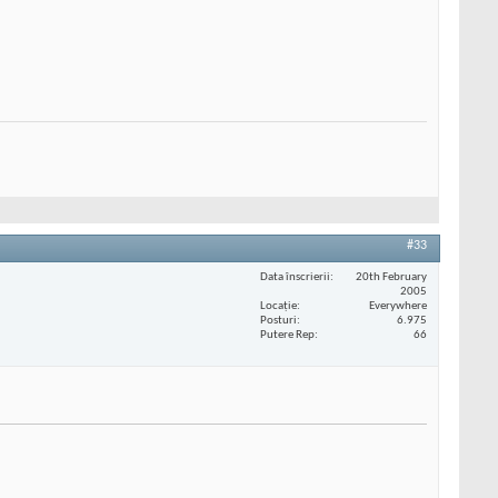
#33
Data înscrierii
20th February
2005
Locaţie
Everywhere
Posturi
6.975
Putere Rep
66