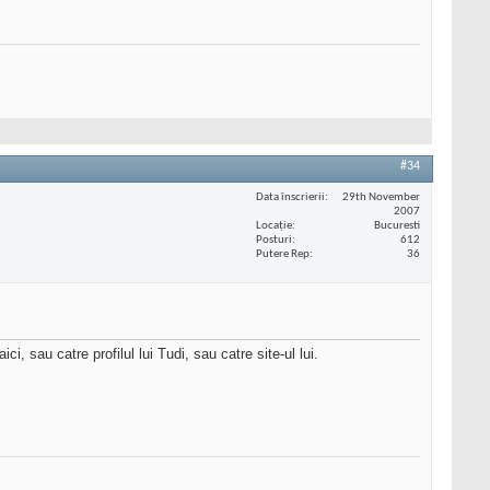
#34
Data înscrierii
29th November
2007
Locaţie
Bucuresti
Posturi
612
Putere Rep
36
i, sau catre profilul lui Tudi, sau catre site-ul lui.