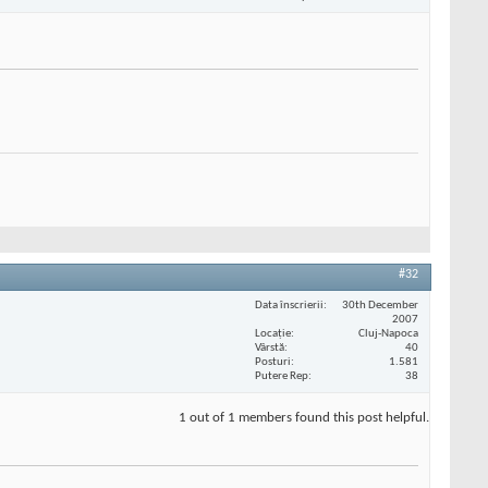
#32
Data înscrierii
30th December
2007
Locaţie
Cluj-Napoca
Vârstă
40
Posturi
1.581
Putere Rep
38
1 out of 1 members found this post helpful.