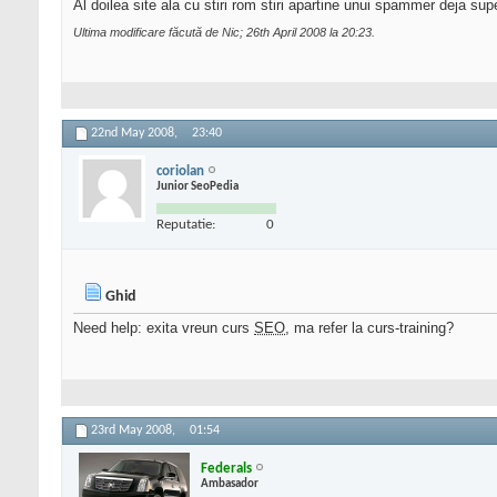
Al doilea site ala cu stiri rom stiri apartine unui spammer deja sup
Ultima modificare făcută de Nic; 26th April 2008 la
20:23
.
22nd May 2008,
23:40
coriolan
Junior SeoPedia
Reputatie:
0
Ghid
Need help: exita vreun curs
SEO
, ma refer la curs-training?
23rd May 2008,
01:54
Federals
Ambasador