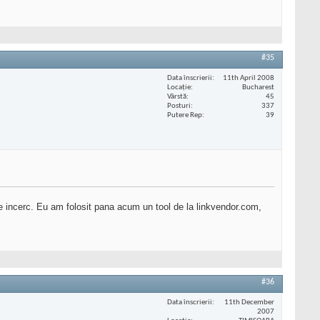
#35
Data înscrierii
11th April 2008
Locaţie
Bucharest
Vârstă
45
Posturi
337
Putere Rep
39
e incerc. Eu am folosit pana acum un tool de la linkvendor.com,
#36
Data înscrierii
11th December
2007