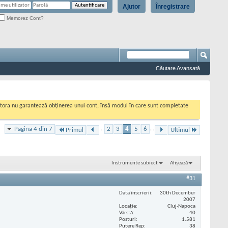
Ajutor
Înregistrare
Memorez Cont?
Căutare Avansată
cestora nu garantează obținerea unui cont, însă modul în care sunt completate
Pagina 4 din 7
...
2
3
4
5
6
...
Primul
Ultimul
Instrumente subiect
Afișează
#31
Data înscrierii
30th December
2007
Locaţie
Cluj-Napoca
Vârstă
40
Posturi
1.581
Putere Rep
38