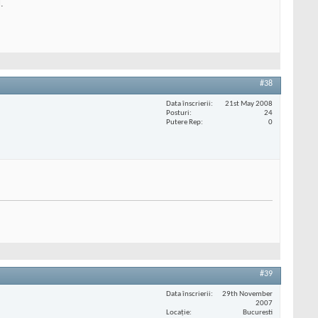
.
#38
Data înscrierii
21st May 2008
Posturi
24
Putere Rep
0
#39
Data înscrierii
29th November
2007
Locaţie
Bucuresti