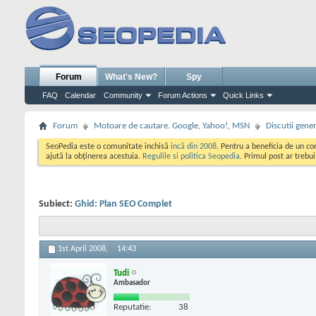
Forum
What's New?
Spy
FAQ
Calendar
Community
Forum Actions
Quick Links
Forum
Motoare de cautare. Google, Yahoo!, MSN
Discutii gene
SeoPedia este o comunitate inchisă
incă din 2008
. Pentru a beneficia de un c
ajută la obținerea acestuia.
Regulile si politica Seopedia
. Primul post ar trebu
Subiect:
Ghid: Plan SEO Complet
1st April 2008,
14:43
Tudi
Ambasador
Reputatie:
38