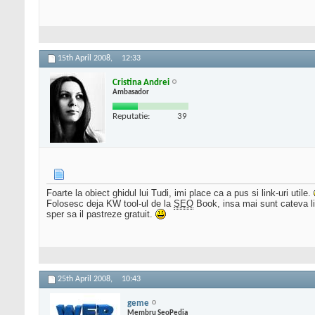
15th April 2008,
12:33
Cristina Andrei
Ambasador
Reputatie:
39
Foarte la obiect ghidul lui Tudi, imi place ca a pus si link-uri utile.
Folosesc deja KW tool-ul de la
SEO
Book, insa mai sunt cateva lin
sper sa il pastreze gratuit.
25th April 2008,
10:43
geme
Membru SeoPedia