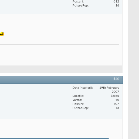
Posturi
612
Putere Rep
36
#40
Data înscrierii
19th February
2007
Locaţie
Bacau
Vârstă
40
Posturi
707
Putere Rep
46