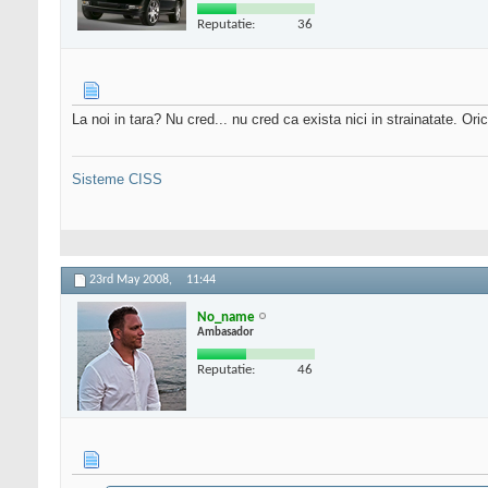
Reputatie:
36
La noi in tara? Nu cred... nu cred ca exista nici in strainatate. Or
Sisteme CISS
23rd May 2008,
11:44
No_name
Ambasador
Reputatie:
46