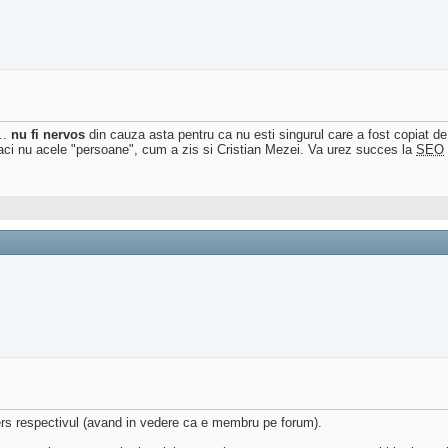
..
nu fi nervos
din cauza asta pentru ca nu esti singurul care a fost copiat d
 faci nu acele "persoane", cum a zis si Cristian Mezei. Va urez succes la
SEO
 sters respectivul (avand in vedere ca e membru pe forum).