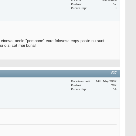
Locaţie
TIMISOARA
Posturi
57
Putere Rep
0
e cineva, acele "persoane" care folosesc copy-paste nu sunt
si o zi cat mai buna!
#37
Data înscrierii
14th May 2007
Posturi
987
Putere Rep
54