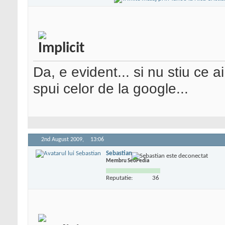
Da, e evident...
si nu stiu ce a
spui celor de la google...
2nd August 2009,
13:06
Sebastian
Membru SeoPedia
Reputatie:
36