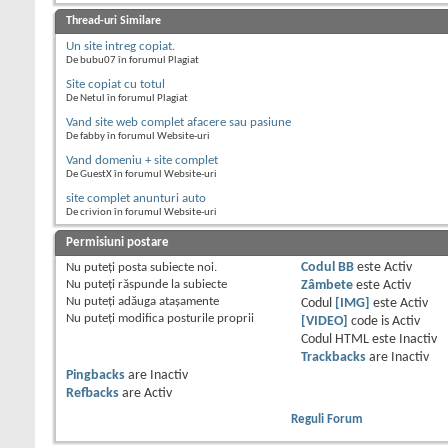
Thread-uri Similare
Un site intreg copiat.
De bubu07 în forumul Plagiat
Site copiat cu totul
De Netul în forumul Plagiat
Vand site web complet afacere sau pasiune
De fabby în forumul Website-uri
Vand domeniu + site complet
De GuestX în forumul Website-uri
site complet anunturi auto
De crivion în forumul Website-uri
Permisiuni postare
Nu puteţi
posta subiecte noi.
Codul BB
este
Activ
Nu puteţi
răspunde la subiecte
Zâmbete
este
Activ
Nu puteţi
adăuga ataşamente
Codul
[IMG]
este
Activ
Nu puteţi
modifica posturile proprii
[VIDEO]
code is
Activ
Codul HTML este
Inactiv
Trackbacks
are
Inactiv
Pingbacks
are
Inactiv
Refbacks
are
Activ
Reguli Forum