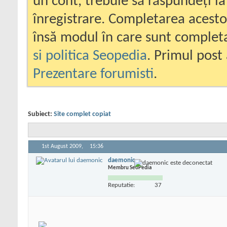
un cont, trebuie să răspundeți la
înregistrare. Completarea acesto
însă modul în care sunt completa
si politica Seopedia
. Primul post 
Prezentare forumisti
.
Subiect:
Site complet copiat
1st August 2009,
15:36
daemonic
Membru SeoPedia
Reputatie:
37