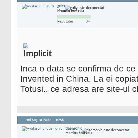
guitz
Membru SeoPedia
Reputatie:
34
Inca o data se confirma de ce 
Invented in China. La ei copiat
Totusi.. ce adresa are site-ul c
2nd August 2009,
10:56
daemonic
Membru SeoPedia