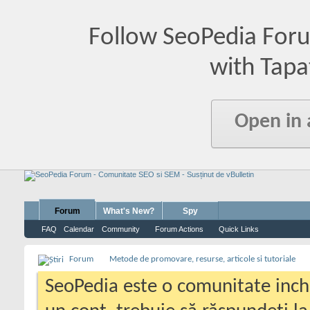
Follow SeoPedia For
with Tapa
Open in
Forum
What's New?
Spy
FAQ
Calendar
Community
Forum Actions
Quick Links
Forum
Metode de promovare, resurse, articole si tutoriale
SeoPedia este o comunitate inc