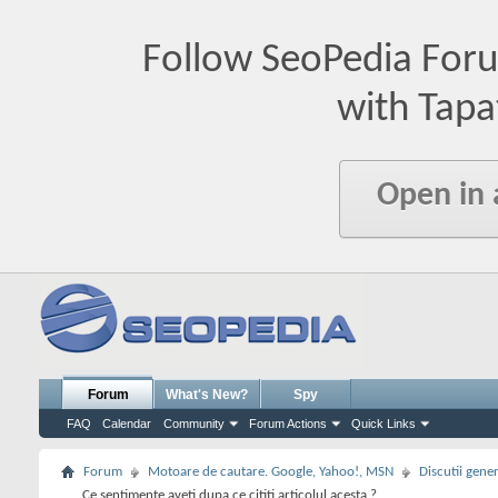
Follow SeoPedia For
with Tapa
Open in
Forum
What's New?
Spy
FAQ
Calendar
Community
Forum Actions
Quick Links
Forum
Motoare de cautare. Google, Yahoo!, MSN
Discutii gene
Ce sentimente aveti dupa ce cititi articolul acesta ?