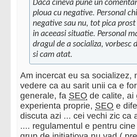
Daca cineva pune un comentariu
ploua cu negative. Personal ch
negative sau nu, tot pica prost
in aceeasi situatie. Personal m
dragul de a socializa, vorbesc 
si cam atat.
Am incercat eu sa socializez, n
vedere ca au sarit unii ca e f
generale, fa
SEO
de calite, ai 
experienta proprie,
SEO
e dife
discuta azi ... cei vechi zic ca
.... regulamentul e pentru cin
grup de initiatiova nu vad ( pr