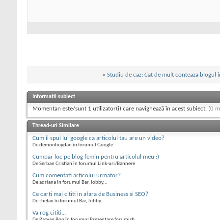
«
Studiu de caz: Cat de mult conteaza blogul 
Informații subiect
Momentan este/sunt 1 utilizator(i) care navighează în acest subiect.
(0 m
Thread-uri Similare
Cum ii spui lui google ca articolul tau are un video?
De demonbogdan în forumul Google
Cumpar loc pe blog femin pentru articolul meu :)
De Serban Cristian în forumul Link-uri/Bannere
Cum comentati articolul urmator?
De adriana în forumul Bar, lobby...
Ce carti mai cititi in afara de Business si SEO?
De thefan în forumul Bar, lobby...
Va rog cititi...
De Razvan Pop în forumul Prezentare forumisti