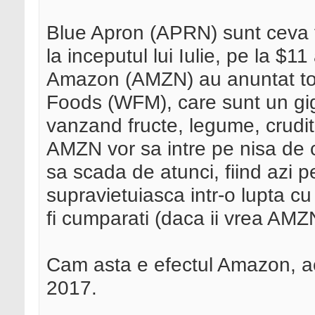
Blue Apron (APRN) sunt ceva fi
la inceputul lui Iulie, pe la $1
Amazon (AMZN) au anuntat to
Foods (WFM), care sunt un gi
vanzand fructe, legume, crudit
AMZN vor sa intre pe nisa de c
sa scada de atunci, fiind azi
supravietuiasca intr-o lupta c
fi cumparati (daca ii vrea AMZ
Cam asta e efectul Amazon, ac
2017.