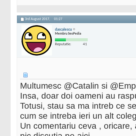
3rd August 2017,
01:27
dascalescu
Membru SeoPedia
Reputatie:
41
Multumesc @Catalin si @Empir
Insa, doar doi oameni au rasp
Totusi, stau sa ma intreb ce se
cum se intreba ieri un alt coleg
Un comentariu ceva , oricare,
pic discutia pe aici.