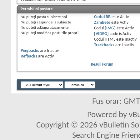
Permisiuni postare
Nu puteţi
posta subiecte noi.
Codul BB
este
Activ
Nu puteţi
răspunde la subiecte
Zâmbete
este
Activ
Nu puteţi
adăuga ataşamente
Codul
[IMG]
este
Activ
Nu puteţi
modifica posturile proprii
[VIDEO]
code is
Activ
Codul HTML este
Inactiv
Trackbacks
are
Inactiv
Pingbacks
are
Inactiv
Refbacks
are
Activ
Reguli Forum
Fus orar: GM
Powered by vBu
Copyright © 2026 vBulletin Solu
Search Engine Frien