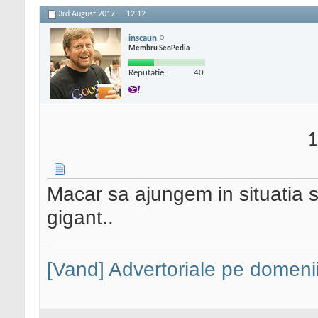
3rd August 2017,
12:12
inscaun
Membru SeoPedia
Reputatie:
40
1
Macar sa ajungem in situatia s
gigant..
[Vand] Advertoriale pe domenii