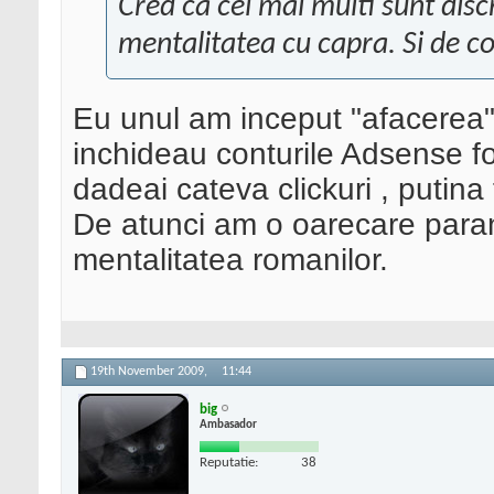
Cred ca cei mai multi sunt discr
mentalitatea cu capra. Si de c
Eu unul am inceput "afacerea"
inchideau conturile Adsense fo
dadeai cateva clickuri , putina
De atunci am o oarecare parano
mentalitatea romanilor.
19th November 2009,
11:44
big
Ambasador
Reputatie:
38