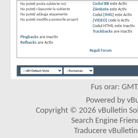
Nu puteţi
posta subiecte noi.
Codul BB
este
Activ
Nu puteţi
răspunde la subiecte
Zâmbete
este
Activ
Nu puteţi
adăuga ataşamente
Codul
[IMG]
este
Activ
Nu puteţi
modifica posturile proprii
[VIDEO]
code is
Activ
Codul HTML este
Inactiv
Trackbacks
are
Inactiv
Pingbacks
are
Inactiv
Refbacks
are
Activ
Reguli Forum
Fus orar: GM
Powered by vBu
Copyright © 2026 vBulletin Solu
Search Engine Frien
Traducere vBullet