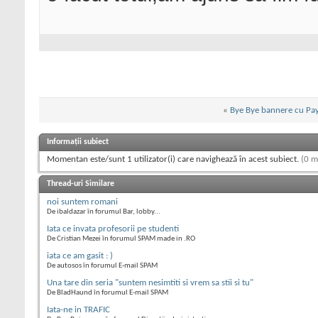
«
Bye Bye bannere cu Pa
Informații subiect
Momentan este/sunt 1 utilizator(i) care navighează în acest subiect.
(0 m
Thread-uri Similare
noi suntem romani
De ibaldazar în forumul Bar, lobby...
Iata ce invata profesorii pe studenti
De Cristian Mezei în forumul SPAM made in .RO
iata ce am gasit : )
De autosos în forumul E-mail SPAM
Una tare din seria "suntem nesimtiti si vrem sa stii si tu"
De BladHaund în forumul E-mail SPAM
Iata-ne in TRAFIC