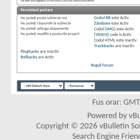
De Ben Boingeanu în forumul Discutii administrative
Permisiuni postare
Nu puteţi
posta subiecte noi.
Codul BB
este
Activ
Nu puteţi
răspunde la subiecte
Zâmbete
este
Activ
Nu puteţi
adăuga ataşamente
Codul
[IMG]
este
Activ
Nu puteţi
modifica posturile proprii
[VIDEO]
code is
Activ
Codul HTML este
Inactiv
Trackbacks
are
Inactiv
Pingbacks
are
Inactiv
Refbacks
are
Activ
Reguli Forum
Fus orar: GM
Powered by vBu
Copyright © 2026 vBulletin Solu
Search Engine Frien