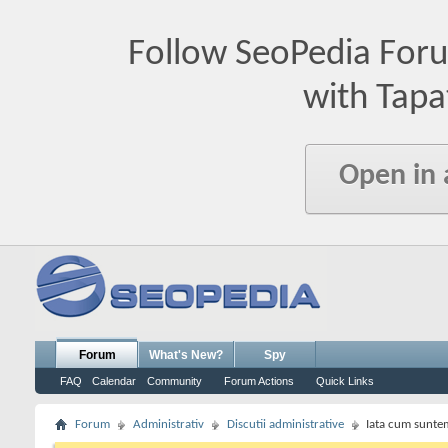
Follow SeoPedia For
with Tapa
Open in
Forum
What's New?
Spy
FAQ
Calendar
Community
Forum Actions
Quick Links
Forum
Administrativ
Discutii administrative
Iata cum suntem