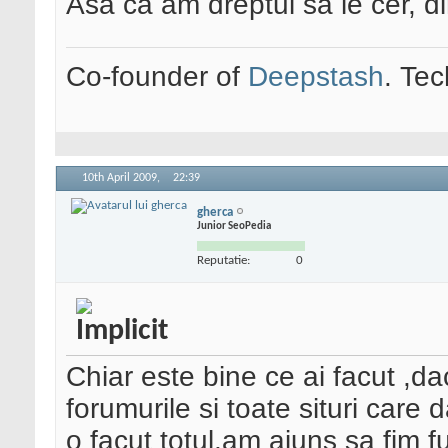
Asa ca am dreptul sa le cer, d
Co-founder of
Deepstash
. Tec
10th April 2009,
22:39
gherca
Junior SeoPedia
Reputatie:
0
Chiar este bine ce ai facut ,da
forumurile si toate situri care
o facut totul,am ajuns sa fim fu