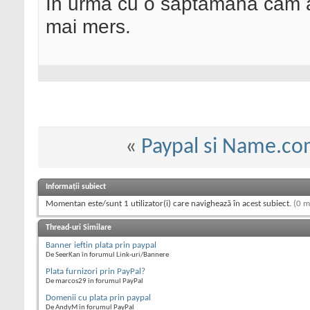
În urmă cu o săptămână cam am
mai mers.
«
Paypal si Name.c
Informații subiect
Momentan este/sunt 1 utilizator(i) care navighează în acest subiect.
(0 m
Thread-uri Similare
Banner ieftin plata prin paypal
De SeerKan în forumul Link-uri/Bannere
Plata furnizori prin PayPal?
De marcos29 în forumul PayPal
Domenii cu plata prin paypal
De AndyM în forumul PayPal