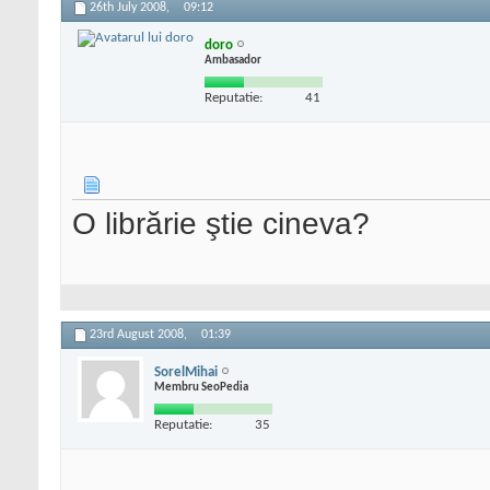
26th July 2008,
09:12
doro
Ambasador
Reputatie:
41
O librărie ştie cineva?
23rd August 2008,
01:39
SorelMihai
Membru SeoPedia
Reputatie:
35