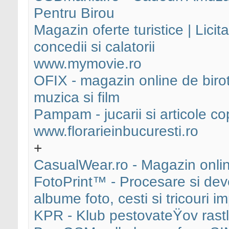
Pentru Birou
Magazin oferte turistice | Licita
concedii si calatorii
www.mymovie.ro
OFIX - magazin online de birotic
muzica si film
Pampam - jucarii si articole cop
www.florarieinbucuresti.ro
+
CasualWear.ro - Magazin onli
FotoPrint™ - Procesare si deve
albume foto, cesti si tricouri i
KPR - Klub pestovateŸov rastl