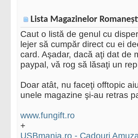
Lista Magazinelor Romaneşti
Caut o listă de genul cu dispe
lejer să cumpăr direct cu ei de
card. Aşadar, dacă aţi dat de
paypal, vă rog să lăsaţi un rep
Doar atât, nu faceţi offtopic a
unele magazine şi-au retras pa
www.fungift.ro
+
USBmania.ro - Cadouri Amuzan