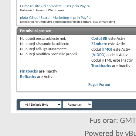
Cumpari site-uri complete. Plata prin PayPal.
De biznis în forumul Website-uri
plata Yahoo! Search Marketing si prin PayPal
De lixor în forumul Stiri despre motoarele de cautare, SEO si Marketing
Permisiuni postare
Nu puteţi
posta subiecte noi.
Codul BB
este
Activ
Nu puteţi
răspunde la subiecte
Zâmbete
este
Activ
Nu puteţi
adăuga ataşamente
Codul
[IMG]
este
Activ
Nu puteţi
modifica posturile proprii
[VIDEO]
code is
Activ
Codul HTML este
Inactiv
Trackbacks
are
Inactiv
Pingbacks
are
Inactiv
Refbacks
are
Activ
Reguli Forum
Fus orar: GM
Powered by vBu