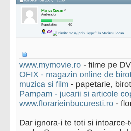
6th December 2007,
23:30
Marius Ciocan
Ambasador
Reputatie:
40
www.mymovie.ro
- filme pe D
OFIX - magazin online de birotic
muzica si film
- papetarie, biro
Pampam - jucarii si articole cop
www.florarieinbucuresti.ro
- fl
Dar ignora-i te toti si intoarce-t