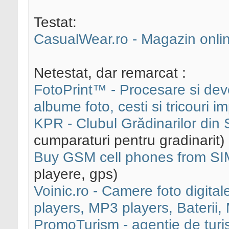
Testat:
CasualWear.ro - Magazin onli
Netestat, dar remarcat :
FotoPrint™ - Procesare si deve
albume foto, cesti si tricouri i
KPR - Clubul Grădinarilor din
cumparaturi pentru gradinarit)
Buy GSM cell phones from SI
playere, gps)
Voinic.ro - Camere foto digit
players, MP3 players, Baterii,
PromoTurism - agentie de turis