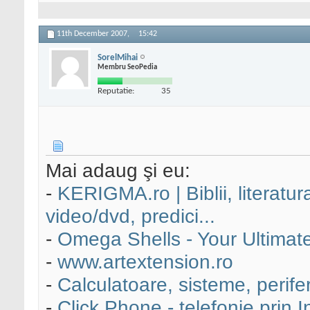
11th December 2007,
15:42
SorelMihai
Membru SeoPedia
Reputatie:
35
Mai adaug şi eu:
-
KERIGMA.ro | Biblii, literatur
video/dvd, predici...
-
Omega Shells - Your Ultimat
-
www.artextension.ro
-
Calculatoare, sisteme, peri
-
Click Phone - telefonie prin I