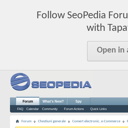
Follow SeoPedia For
with Tapa
Open in
Forum
What's New?
Spy
FAQ
Calendar
Community
Forum Actions
Quick Links
Forum
Chestiuni generale
Comert electronic, e-Commerce