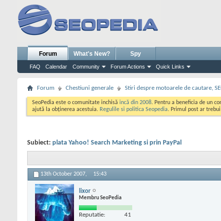
Forum
What's New?
Spy
FAQ
Calendar
Community
Forum Actions
Quick Links
Forum
Chestiuni generale
Stiri despre motoarele de cautare, S
SeoPedia este o comunitate inchisă
incă din 2008
. Pentru a beneficia de un c
ajută la obținerea acestuia.
Regulile si politica Seopedia
. Primul post ar trebu
Subiect:
plata Yahoo! Search Marketing si prin PayPal
13th October 2007,
15:43
lixor
Membru SeoPedia
Reputatie:
41