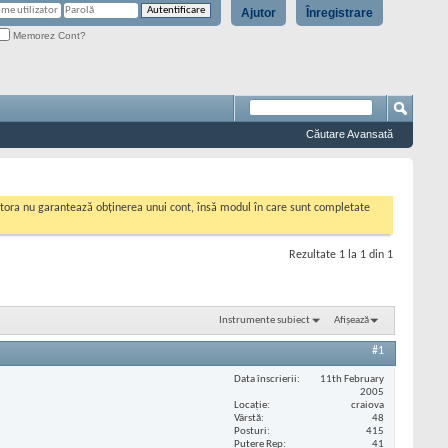
Ajutor
Înregistrare
Memorez Cont?
Căutare Avansată
cestora nu garantează obținerea unui cont, însă modul în care sunt completate
Rezultate 1 la 1 din 1
Instrumente subiect
Afișează
#1
Data înscrierii
11th February
2005
Locaţie
craiova
Vârstă
48
Posturi
415
Putere Rep
41