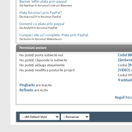
Banner ieftin plata prin paypal
De SeerKan în forumul Link-uri/Bannere
Plata furnizori prin PayPal?
De marcos29 în forumul PayPal
Domenii cu plata prin paypal
De AndyM în forumul PayPal
Cumpari site-uri complete. Plata prin PayPal.
De biznis în forumul Website-uri
Permisiuni postare
Nu puteţi
posta subiecte noi.
Codul B
Nu puteţi
răspunde la subiecte
Zâmbet
Nu puteţi
adăuga ataşamente
Codul
[I
Nu puteţi
modifica posturile proprii
[VIDEO]
Codul H
Trackbac
Pingbacks
are
Inactiv
Refbacks
are
Activ
Reguli Fo