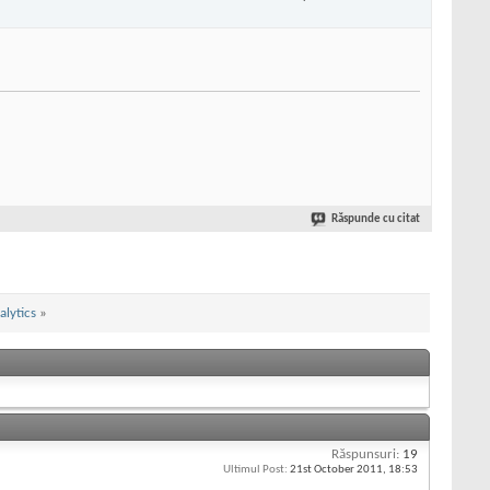
Răspunde cu citat
lytics
»
Răspunsuri:
19
Ultimul Post:
21st October 2011,
18:53