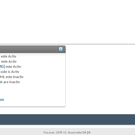
B
este
Activ
e
este
Activ
MG]
este
Activ
code is
Activ
TML este
Inactiv
ks
are
Inactiv
rum
Fus orar: GMT +3. Acum este
14:24
.