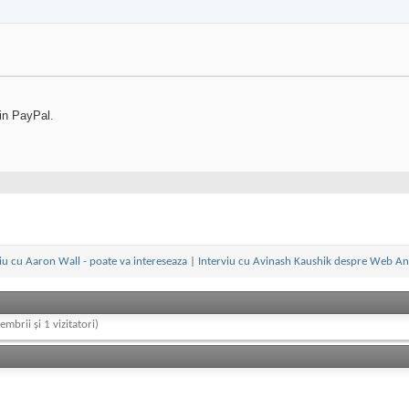
rin PayPal.
iu cu Aaron Wall - poate va intereseaza
|
Interviu cu Avinash Kaushik despre Web Ana
embrii și 1 vizitatori)