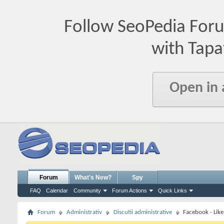
Follow SeoPedia For
with Tapa
Open in
Forum
What's New?
Spy
FAQ
Calendar
Community
Forum Actions
Quick Links
Forum
Administrativ
Discutii administrative
Facebook - Like