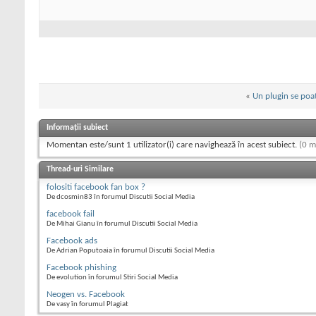
«
Un plugin se poa
Informații subiect
Momentan este/sunt 1 utilizator(i) care navighează în acest subiect.
(0 m
Thread-uri Similare
folositi facebook fan box ?
De dcosmin83 în forumul Discutii Social Media
facebook fail
De Mihai Gianu în forumul Discutii Social Media
Facebook ads
De Adrian Poputoaia în forumul Discutii Social Media
Facebook phishing
De evolution în forumul Stiri Social Media
Neogen vs. Facebook
De vasy în forumul Plagiat