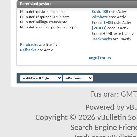
Permisiuni postare
Nu puteţi
posta subiecte noi.
Codul BB
este
Activ
Nu puteţi
răspunde la subiecte
Zâmbete
este
Activ
Nu puteţi
adăuga ataşamente
Codul
[IMG]
este
Activ
Nu puteţi
modifica posturile proprii
[VIDEO]
code is
Activ
Codul HTML este
Inactiv
Trackbacks
are
Inactiv
Pingbacks
are
Inactiv
Refbacks
are
Activ
Reguli Forum
Fus orar: GM
Powered by vBu
Copyright © 2026 vBulletin Solu
Search Engine Frien