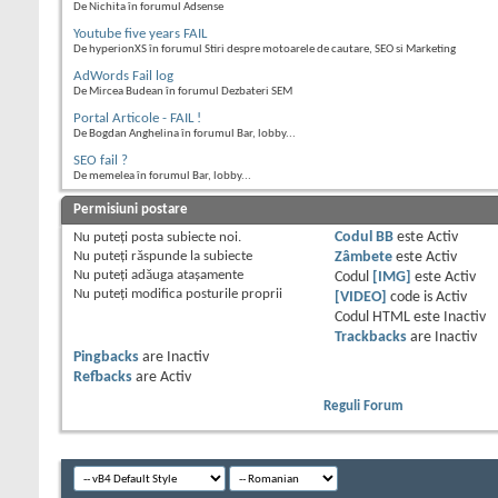
De Nichita în forumul Adsense
Youtube five years FAIL
De hyperionXS în forumul Stiri despre motoarele de cautare, SEO si Marketing
AdWords Fail log
De Mircea Budean în forumul Dezbateri SEM
Portal Articole - FAIL !
De Bogdan Anghelina în forumul Bar, lobby...
SEO fail ?
De memelea în forumul Bar, lobby...
Permisiuni postare
Nu puteţi
posta subiecte noi.
Codul BB
este
Activ
Nu puteţi
răspunde la subiecte
Zâmbete
este
Activ
Nu puteţi
adăuga ataşamente
Codul
[IMG]
este
Activ
Nu puteţi
modifica posturile proprii
[VIDEO]
code is
Activ
Codul HTML este
Inactiv
Trackbacks
are
Inactiv
Pingbacks
are
Inactiv
Refbacks
are
Activ
Reguli Forum