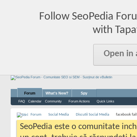
Follow SeoPedia For
with Tapa
Open in
Forum
What's New?
Spy
FAQ
Calendar
Community
Forum Actions
Quick Links
Forum
Social Media
Discutii Social Media
facebook fail
SeoPedia este o comunitate inc