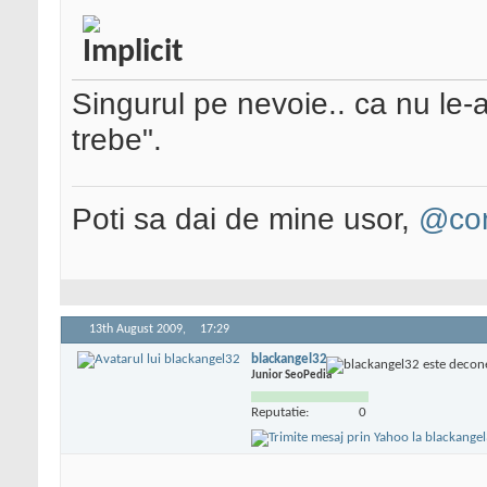
Singurul pe nevoie.. ca nu le-a
trebe".
Poti sa dai de mine usor,
@con
13th August 2009,
17:29
blackangel32
Junior SeoPedia
Reputatie:
0