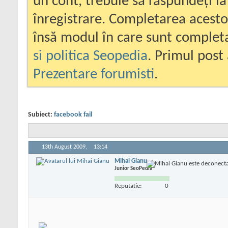
un cont, trebuie să răspundeți la
înregistrare. Completarea acesto
însă modul în care sunt completa
si politica Seopedia
. Primul post 
Prezentare forumisti
.
Subiect:
facebook fail
13th August 2009,
13:14
Mihai Gianu
Junior SeoPedia
Reputatie:
0