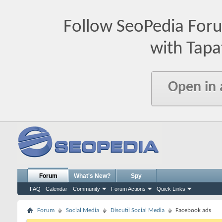
Follow SeoPedia For
with Tapa
Open in
Forum
What's New?
Spy
FAQ
Calendar
Community
Forum Actions
Quick Links
Forum
Social Media
Discutii Social Media
Facebook ads