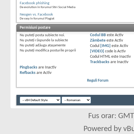
Facebook phishing
De evolution în forumul Stiri Social Media
Neogen vs. Facebook
De vasy în forumul Plagiat
Permisiuni postare
Nu puteţi
posta subiecte noi.
Codul BB
este
Activ
Nu puteţi
răspunde la subiecte
Zâmbete
este
Activ
Nu puteţi
adăuga ataşamente
Codul
[IMG]
este
Activ
Nu puteţi
modifica posturile proprii
[VIDEO]
code is
Activ
Codul HTML este
Inactiv
Trackbacks
are
Inactiv
Pingbacks
are
Inactiv
Refbacks
are
Activ
Reguli Forum
Fus orar: GM
Powered by vBu