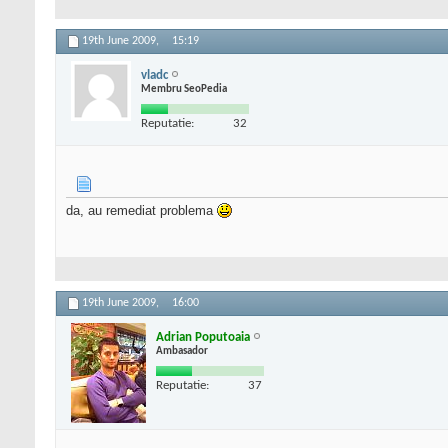
19th June 2009,
15:19
vladc
Membru SeoPedia
Reputatie:
32
da, au remediat problema
19th June 2009,
16:00
Adrian Poputoaia
Ambasador
Reputatie:
37