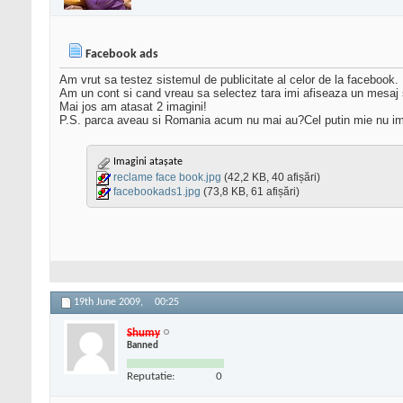
Facebook ads
Am vrut sa testez sistemul de publicitate al celor de la facebook.
Am un cont si cand vreau sa selectez tara imi afiseaza un mesaj 
Mai jos am atasat 2 imagini!
P.S. parca aveau si Romania acum nu mai au?Cel putin mie nu imi 
Imagini atașate
reclame face book.jpg
(42,2 KB, 40 afișări)
facebookads1.jpg
(73,8 KB, 61 afișări)
19th June 2009,
00:25
Shumy
Banned
Reputatie:
0