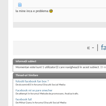
la mine inca e problema
«
- |
f
Informații subiect
Momentan este/sunt 1 utilizator(i) care navighează în acest subiect.
(0 m
Thread-uri Similare
folositi facebook fan box ?
De dcosmin83 în forumul Discutii Social Media
Facebook mi se pare smecher
De attempt în forumul Metode de promovare, Analiza trafic.
facebook fail
De Mihai Gianu în forumul Discutii Social Media