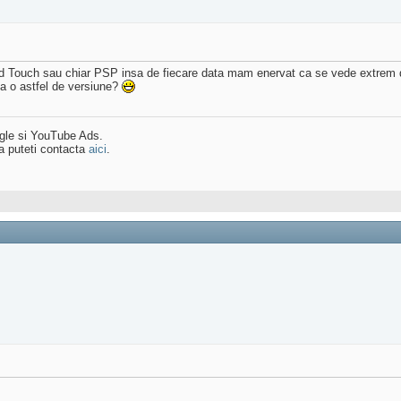
d Touch sau chiar PSP insa de fiecare data mam enervat ca se vede extrem de 
dia o astfel de versiune?
ogle si YouTube Ads.
a puteti contacta
aici
.