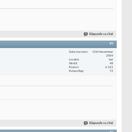
Răspunde cu citat
#6
Data înscrierii
15th November
2004
Locaţie
Iasi
Vârstă
48
Posturi
6.261
Putere Rep
72
Răspunde cu citat