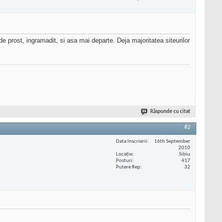
prost, ingramadit, si asa mai departe. Deja majoritatea siteurilor
Răspunde cu citat
#2
Data înscrierii
16th September
2010
Locaţie
Sibiu
Posturi
417
Putere Rep
32