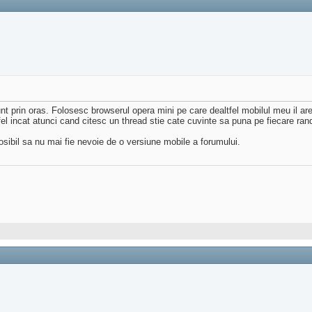
 prin oras. Folosesc browserul opera mini pe care dealtfel mobilul meu il are p
el incat atunci cand citesc un thread stie cate cuvinte sa puna pe fiecare rand
osibil sa nu mai fie nevoie de o versiune mobile a forumului.