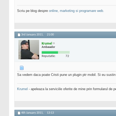
Scriu pe blog despre
online, marketing si programare web.
3rd January 2011,
21:00
Krumel
Ambasador
Reputatie:
72
Sa vedem daca poate Cristi pune un plugin ptr mobil. Si eu sustin
Krumel
- apeleaza la serviciile oferite de mine prin formularul de p
4th January 2011,
13:13