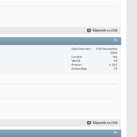
Răspunde cu citat
#3
Data înscrierii
15th November
2004
Locaţie
Iasi
Vârstă
48
Posturi
6.261
Putere Rep
72
Răspunde cu citat
#4