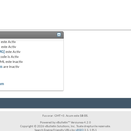
B
este
Activ
e
este
Activ
MG]
este
Activ
code is
Activ
TML este
Inactiv
ks
are
Inactiv
rum
Fus orar: GMT +3. Acum este
18:05
.
Powered by vBulletin™ Versiunea 4.2.0
Copyright © 2026 vBulletin Solutions, Inc. Toate drepturile rezervate.
Search Engine Friendly URLs by
vBSEO
3.5.1 PL1