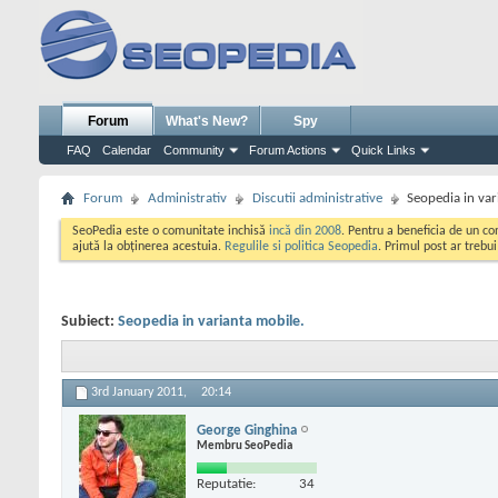
Forum
What's New?
Spy
FAQ
Calendar
Community
Forum Actions
Quick Links
Forum
Administrativ
Discutii administrative
Seopedia in var
SeoPedia este o comunitate inchisă
incă din 2008
. Pentru a beneficia de un c
ajută la obținerea acestuia.
Regulile si politica Seopedia
. Primul post ar trebu
Subiect:
Seopedia in varianta mobile.
3rd January 2011,
20:14
George Ginghina
Membru SeoPedia
Reputatie:
34