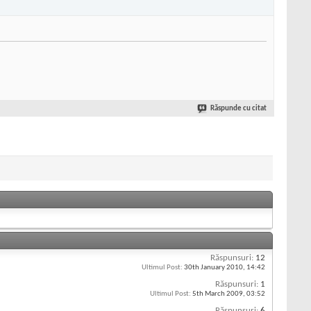
Răspunde cu citat
Răspunsuri:
12
Ultimul Post:
30th January 2010,
14:42
Răspunsuri:
1
Ultimul Post:
5th March 2009,
03:52
Răspunsuri:
6