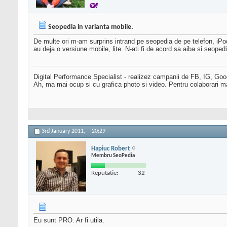
Seopedia in varianta mobile.
De multe ori m-am surprins intrand pe seopedia de pe telefon, iPo
au deja o versiune mobile, lite. N-ati fi de acord sa aiba si seope
Digital Performance Specialist - realizez campanii de FB, IG, Go
Ah, ma mai ocup si cu grafica photo si video. Pentru colaborari m
3rd January 2011,
20:29
Hapiuc Robert
Membru SeoPedia
Reputatie:
32
Eu sunt PRO. Ar fi utila.