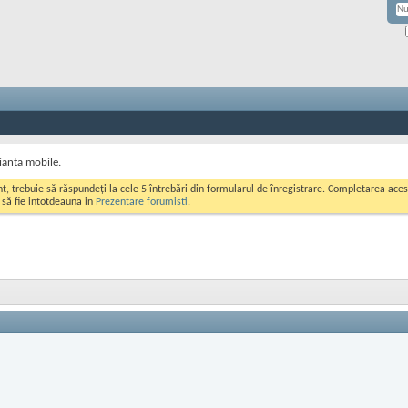
ianta mobile.
ont, trebuie să răspundeți la cele 5 întrebări din formularul de înregistrare. Completarea a
i să fie intotdeauna in
Prezentare forumisti
.