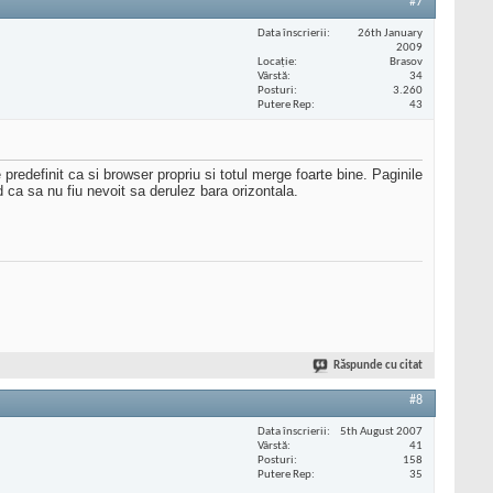
#7
Data înscrierii
26th January
2009
Locaţie
Brasov
Vârstă
34
Posturi
3.260
Putere Rep
43
redefinit ca si browser propriu si totul merge foarte bine. Paginile
 ca sa nu fiu nevoit sa derulez bara orizontala.
Răspunde cu citat
#8
Data înscrierii
5th August 2007
Vârstă
41
Posturi
158
Putere Rep
35