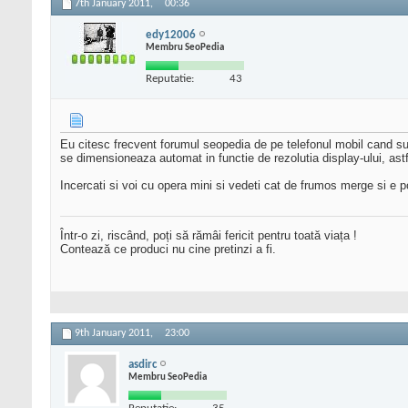
7th January 2011,
00:36
edy12006
Membru SeoPedia
Reputatie:
43
Eu citesc frecvent forumul seopedia de pe telefonul mobil cand sunt
se dimensioneaza automat in functie de rezolutia display-ului, astf
Incercati si voi cu opera mini si vedeti cat de frumos merge si e p
Într-o zi, riscând, poți să rămâi fericit pentru toată viața !
Contează ce produci nu cine pretinzi a fi.
9th January 2011,
23:00
asdirc
Membru SeoPedia