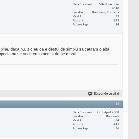
Data înscrierii
5th November
2010
Locaţie
Bucuresti, Romania
Vârstă
33
Posturi
823
Putere Rep
34
 bine, daca nu, zic eu ca e destul de simplu sa cautam o alta
eopedia nu se vede ca lumea si de pe mobil.
Răspunde cu citat
#5
Data înscrierii
29th April 2008
Locaţie
Bucuresti
Vârstă
34
Posturi
415
Putere Rep
36