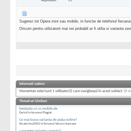
Reputatie:
35
Sugerez tot Opera mini sau mobile, in functie de telefonul fiecaru
Oricum pentru utilizatorii mai noi probabil ar fi utilia si varianta s
Informații subiect
Momentan este/sunt 1 utilizator(i) care navighează în acest subiect.
(0 m
Thread-uri Similare
bestauto.ro vs mobile.de
De trd în forumul Plagiat
Ce mai buna varianta de plata online?
De zerrilos2002 în forumul Servicii bancare
care este varianta corecta?