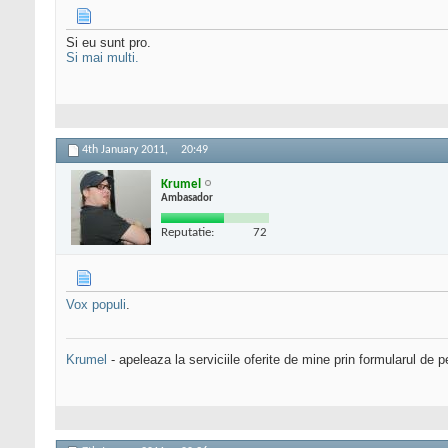
Si eu sunt pro.
Si mai multi.
4th January 2011,
20:49
Krumel
Ambasador
Reputatie:
72
Vox populi
.
Krumel
- apeleaza la serviciile oferite de mine prin formularul de p