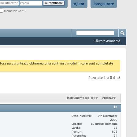
Ajutor
Înregistrare
Memorez Cont?
Căutare Avansată
cestora nu garantează obținerea unui cont, însă modul în care sunt completate
Rezultate 1 la 8 din 8
Instrumente subiect
Afișează
#1
Data înscrierii
5th November
2010
Locaţie
Bucuresti, Romania
Vârstă
33
Posturi
823
Putere Rep
34