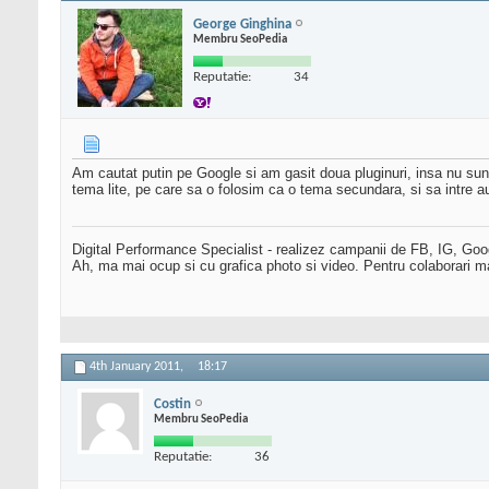
George Ginghina
Membru SeoPedia
Reputatie:
34
Am cautat putin pe Google si am gasit doua pluginuri, insa nu sun
tema lite, pe care sa o folosim ca o tema secundara, si sa intre 
Digital Performance Specialist - realizez campanii de FB, IG, Go
Ah, ma mai ocup si cu grafica photo si video. Pentru colaborari m
4th January 2011,
18:17
Costin
Membru SeoPedia
Reputatie:
36