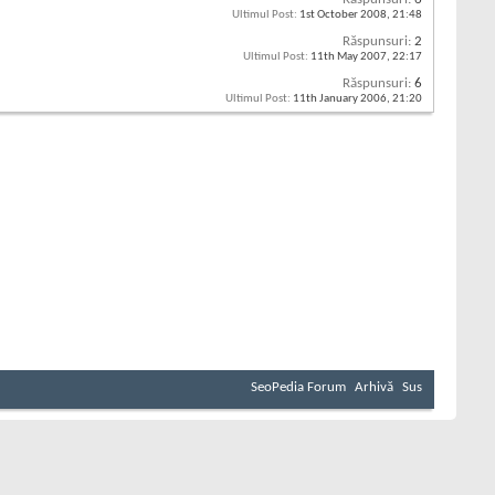
Ultimul Post:
1st October 2008,
21:48
Răspunsuri:
2
Ultimul Post:
11th May 2007,
22:17
Răspunsuri:
6
Ultimul Post:
11th January 2006,
21:20
SeoPedia Forum
Arhivă
Sus