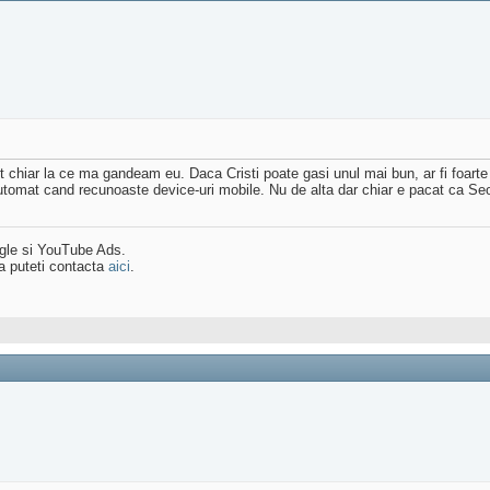
t chiar la ce ma gandeam eu. Daca Cristi poate gasi unul mai bun, ar fi foarte
automat cand recunoaste device-uri mobile. Nu de alta dar chiar e pacat ca S
ogle si YouTube Ads.
a puteti contacta
aici
.