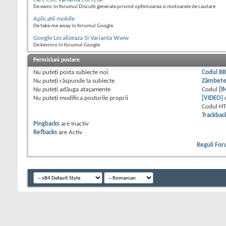
De eamc în forumul Discutii generale privind optimizarea si motoarele de cautare
Aplicatii mobile
De take me away în forumul Google
Google Localizeaza Si Varianta Www
De kevinro în forumul Google
Permisiuni postare
Nu puteţi
posta subiecte noi.
Codul B
Nu puteţi
răspunde la subiecte
Zâmbet
Nu puteţi
adăuga ataşamente
Codul
[I
Nu puteţi
modifica posturile proprii
[VIDEO]
Codul H
Trackbac
Pingbacks
are
Inactiv
Refbacks
are
Activ
Reguli Fo