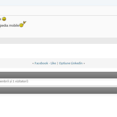
ia
eopedia mobile
«
Facebook - Like
|
Optiune Linkedin
»
embrii și 1 vizitatori)