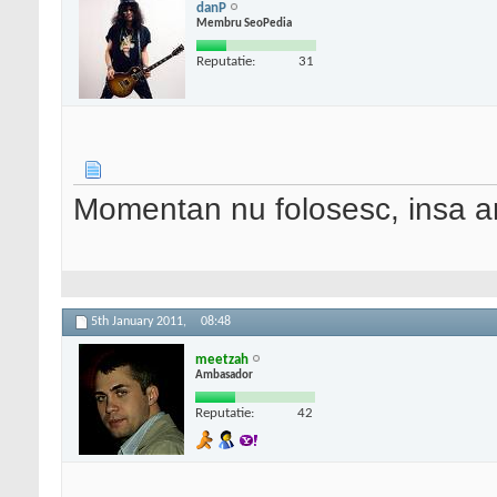
danP
Membru SeoPedia
Reputatie:
31
Momentan nu folosesc, insa ar
5th January 2011,
08:48
meetzah
Ambasador
Reputatie:
42