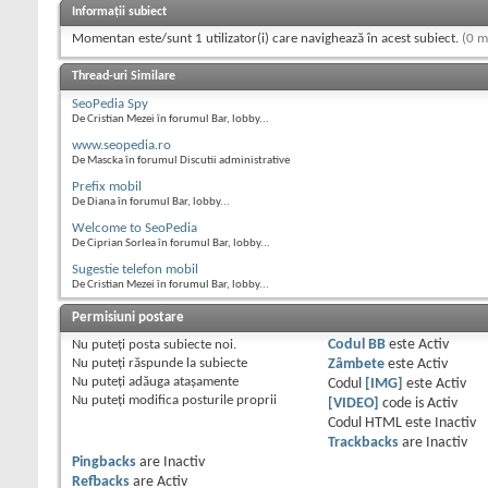
Informații subiect
Momentan este/sunt 1 utilizator(i) care navighează în acest subiect.
(0 m
Thread-uri Similare
SeoPedia Spy
De Cristian Mezei în forumul Bar, lobby...
www.seopedia.ro
De Mascka în forumul Discutii administrative
Prefix mobil
De Diana în forumul Bar, lobby...
Welcome to SeoPedia
De Ciprian Sorlea în forumul Bar, lobby...
Sugestie telefon mobil
De Cristian Mezei în forumul Bar, lobby...
Permisiuni postare
Nu puteţi
posta subiecte noi.
Codul BB
este
Activ
Nu puteţi
răspunde la subiecte
Zâmbete
este
Activ
Nu puteţi
adăuga ataşamente
Codul
[IMG]
este
Activ
Nu puteţi
modifica posturile proprii
[VIDEO]
code is
Activ
Codul HTML este
Inactiv
Trackbacks
are
Inactiv
Pingbacks
are
Inactiv
Refbacks
are
Activ