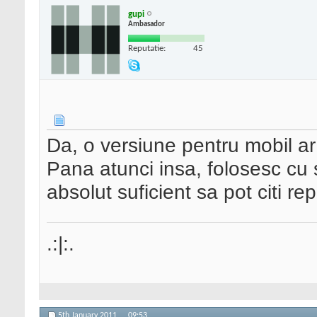
gupi
Ambasador
Reputatie:
45
Da, o versiune pentru mobil ar f
Pana atunci insa, folosesc cu
absolut suficient sa pot citi rep
.:|:.
5th January 2011,
09:53