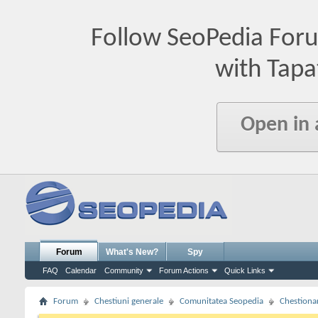
Follow SeoPedia For
with Tapa
Open in
Forum
What's New?
Spy
FAQ
Calendar
Community
Forum Actions
Quick Links
Forum
Chestiuni generale
Comunitatea Seopedia
Chestiona