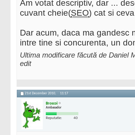
Am votat descriptiv, dar ... de
cuvant cheie(
SEO
) cat si cev
Dar acum, daca ma gandesc ma
intre tine si concurenta, un d
Ultima modificare făcută de Daniel
edit
21st December 2010,
11:17
Broscoi
Ambasador
Reputatie:
40