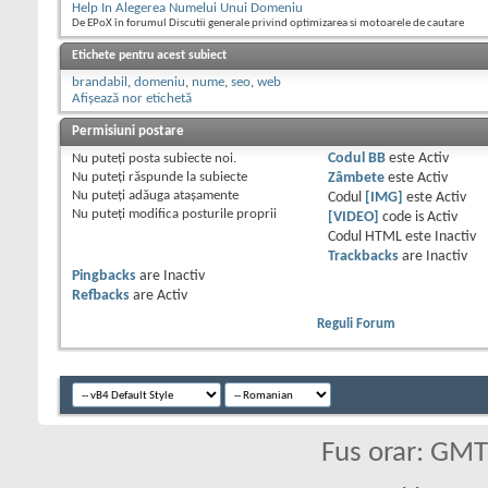
Help In Alegerea Numelui Unui Domeniu
De EPoX în forumul Discutii generale privind optimizarea si motoarele de cautare
Etichete pentru acest subiect
brandabil
,
domeniu
,
nume
,
seo
,
web
Afișează nor etichetă
Permisiuni postare
Nu puteţi
posta subiecte noi.
Codul BB
este
Activ
Nu puteţi
răspunde la subiecte
Zâmbete
este
Activ
Nu puteţi
adăuga ataşamente
Codul
[IMG]
este
Activ
Nu puteţi
modifica posturile proprii
[VIDEO]
code is
Activ
Codul HTML este
Inactiv
Trackbacks
are
Inactiv
Pingbacks
are
Inactiv
Refbacks
are
Activ
Reguli Forum
Fus orar: GM