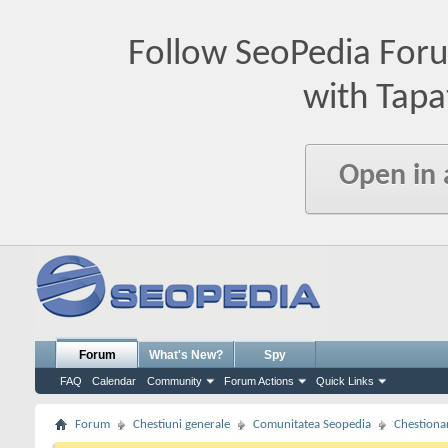
Follow SeoPedia For
with Tapa
Open in
Forum
What's New?
Spy
FAQ
Calendar
Community
Forum Actions
Quick Links
Forum
Chestiuni generale
Comunitatea Seopedia
Chestiona