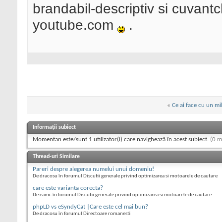
brandabil-descriptiv si cuvant
youtube.com
.
«
Ce ai face cu un mi
Informații subiect
Momentan este/sunt 1 utilizator(i) care navighează în acest subiect.
(0 m
Thread-uri Similare
Pareri despre alegerea numelui unui domeniu!
De dracosu în forumul Discutii generale privind optimizarea si motoarele de cautare
care este varianta corecta?
De eamc în forumul Discutii generale privind optimizarea si motoarele de cautare
phpLD vs eSyndyCat |Care este cel mai bun?
De dracosu în forumul Directoare romanesti