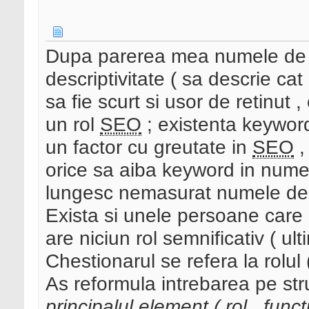
Dupa parerea mea numele de d
descriptivitate ( sa descrie cat 
sa fie scurt si usor de retinut ,
un rol
SEO
; existenta keywor
un factor cu greutate in
SEO
,
orice sa aiba keyword in nume
lungesc nemasurat numele de d
Exista si unele persoane car
are niciun rol semnificativ ( ul
Chestionarul se refera la rolul 
As reformula intrebarea pe str
principalul element ( rol , func