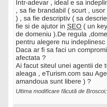
Intr-adevar , ideal e sa indepl
, sa fie brandabil ( scurt , uso
) , sa fie descriptiv ( sa descri
fie si de ajutor in
SEO
( un key
de domeniu ).De regula ,domeni
pentru alegere nu indeplinesc op
Daca ar fi sa faci un compromis 
afectata ?
Ai facut siteul unei agentii de
aleaga , eTurism.com sau Age
amandoua sunt libere ) ?
Ultima modificare făcută de Brosco