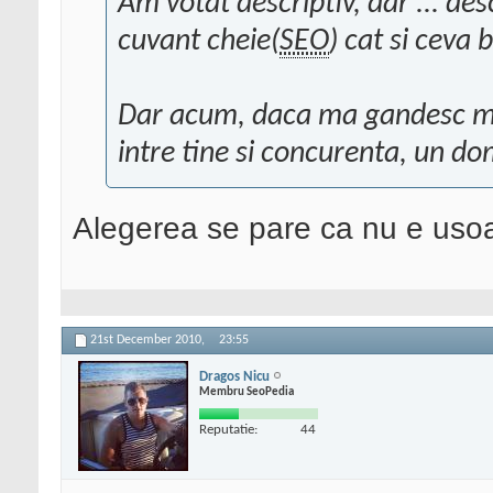
Am votat descriptiv, dar ... des
cuvant cheie(
SEO
) cat si ceva 
Dar acum, daca ma gandesc mai
intre tine si concurenta, un d
Alegerea se pare ca nu e usoa
21st December 2010,
23:55
Dragos Nicu
Membru SeoPedia
Reputatie:
44