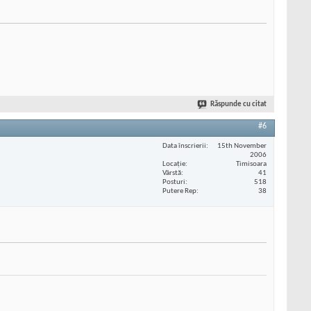
Răspunde cu citat
#6
Data înscrierii
15th November
2006
Locaţie
Timisoara
Vârstă
41
Posturi
518
Putere Rep
38