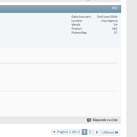
#10
Data înscrierii
2nd June 2006
Locaţie
cluj-napoca
Vârstă
54
Posturi
182
Putere Rep
37
Răspunde cu citat
Pagina 1 din 2
1
2
Ultimul