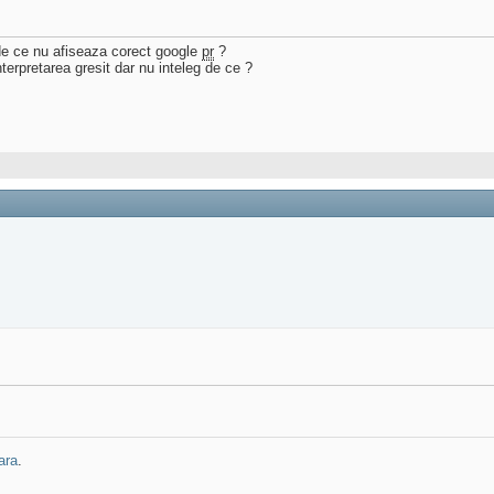
, de ce nu afiseaza corect google
pr
?
terpretarea gresit dar nu inteleg de ce ?
ara
.