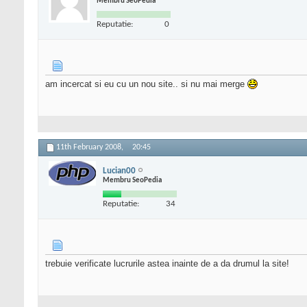
Membru SeoPedia
Reputatie:
0
am incercat si eu cu un nou site.. si nu mai merge
11th February 2008,
20:45
Lucian00
Membru SeoPedia
Reputatie:
34
trebuie verificate lucrurile astea inainte de a da drumul la site!