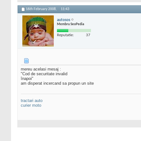
16th February 2008,
11:43
autosos
Membru SeoPedia
Reputatie:
37
mereu acelasi mesaj :
"Cod de securitate invalid
înapoi"
am disperat incercand sa propun un site
tractari auto
curier moto