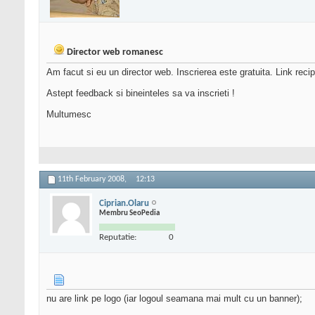
Director web romanesc
Am facut si eu un director web. Inscrierea este gratuita. Link recipr
Astept feedback si bineinteles sa va inscrieti !
Multumesc
11th February 2008,
12:13
Ciprian.Olaru
Membru SeoPedia
Reputatie:
0
nu are link pe logo (iar logoul seamana mai mult cu un banner);