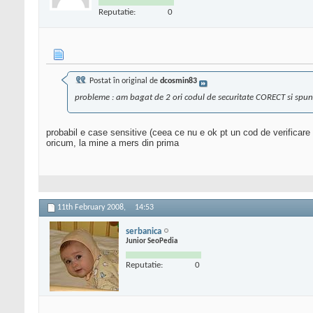
Reputatie:
0
Postat în original de
dcosmin83
probleme : am bagat de 2 ori codul de securitate CORECT si spune
probabil e case sensitive (ceea ce nu e ok pt un cod de verificare d
oricum, la mine a mers din prima
11th February 2008,
14:53
serbanica
Junior SeoPedia
Reputatie:
0