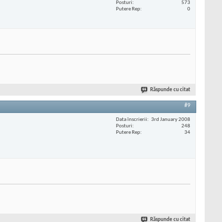
Posturi
573
Putere Rep
0
Răspunde cu citat
#9
Data înscrierii
3rd January 2008
Posturi
248
Putere Rep
34
Răspunde cu citat