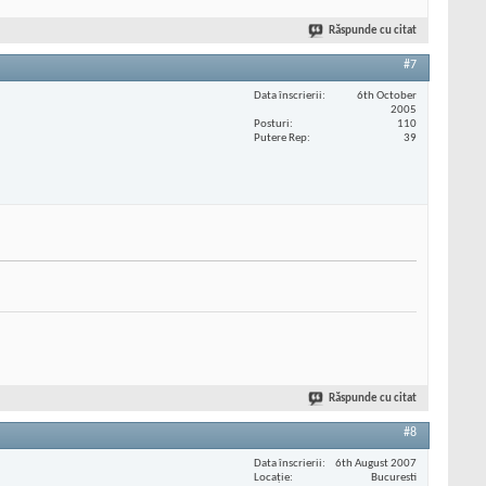
Răspunde cu citat
#7
Data înscrierii
6th October
2005
Posturi
110
Putere Rep
39
Răspunde cu citat
#8
Data înscrierii
6th August 2007
Locaţie
Bucuresti