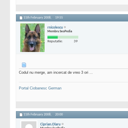
11th February 2008,
19:55
rnicolescu
Membru SeoPedia
Reputatie:
39
Codul nu merge, am incercat de vreo 3 ori ...
Portal Ciobanesc German
11th February 2008,
20:00
Ciprian.Olaru