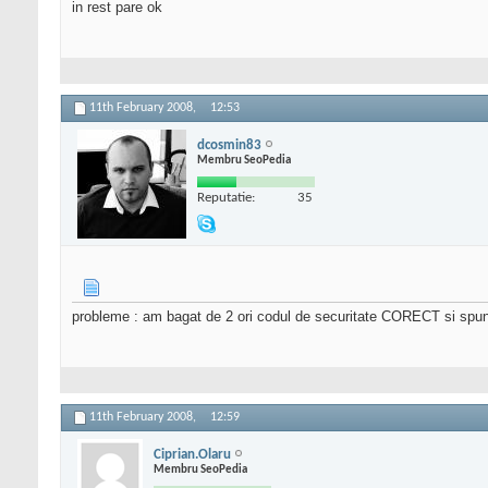
in rest pare ok
11th February 2008,
12:53
dcosmin83
Membru SeoPedia
Reputatie:
35
probleme : am bagat de 2 ori codul de securitate CORECT si spun
11th February 2008,
12:59
Ciprian.Olaru
Membru SeoPedia