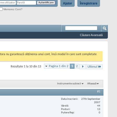
Ajutor
Înregistrare
Memorez Cont?
Căutare Avansată
cestora nu garantează obținerea unui cont, însă modul în care sunt completate
Pagina 1 din 2
1
2
Rezultate 1 la 10 din 13
Ultimul
Instrumente subiect
Afișează
#1
Data înscrierii
27th September
2007
Vârstă
44
Posturi
13
Putere Rep
0