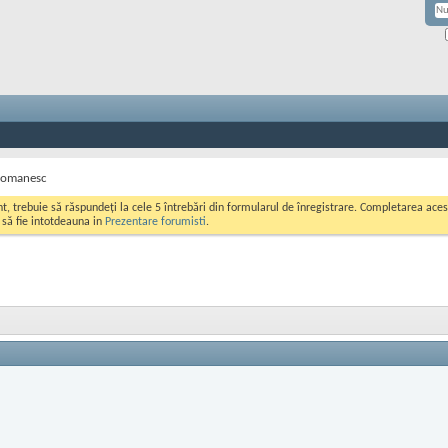
romanesc
ont, trebuie să răspundeți la cele 5 întrebări din formularul de înregistrare. Completarea a
i să fie intotdeauna in
Prezentare forumisti
.