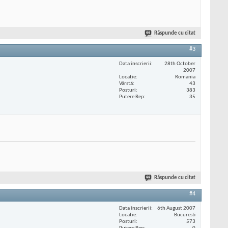
Răspunde cu citat
#3
Data înscrierii
28th October
2007
Locaţie
Romania
Vârstă
43
Posturi
383
Putere Rep
35
Răspunde cu citat
#4
Data înscrierii
6th August 2007
Locaţie
Bucuresti
Posturi
573