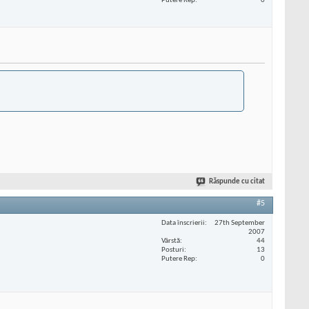
Putere Rep
0
Răspunde cu citat
#5
Data înscrierii
27th September
2007
Vârstă
44
Posturi
13
Putere Rep
0