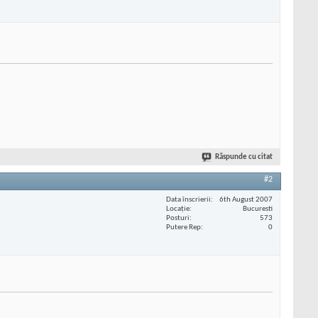
Răspunde cu citat
#2
Data înscrierii
6th August 2007
Locaţie
Bucuresti
Posturi
573
Putere Rep
0