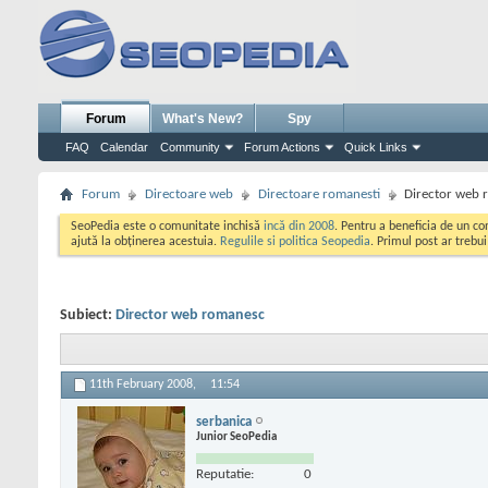
Forum
What's New?
Spy
FAQ
Calendar
Community
Forum Actions
Quick Links
Forum
Directoare web
Directoare romanesti
Director web 
SeoPedia este o comunitate inchisă
incă din 2008
. Pentru a beneficia de un c
ajută la obținerea acestuia.
Regulile si politica Seopedia
. Primul post ar trebu
Subiect:
Director web romanesc
11th February 2008,
11:54
serbanica
Junior SeoPedia
Reputatie:
0