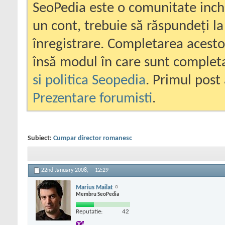
SeoPedia este o comunitate inc
un cont, trebuie să răspundeți la
înregistrare. Completarea acesto
însă modul în care sunt completa
si politica Seopedia
. Primul post 
Prezentare forumisti
.
Subiect:
Cumpar director romanesc
22nd January 2008,
12:29
Marius Mailat
Membru SeoPedia
Reputatie:
42