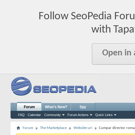
Follow SeoPedia For
with Tapa
Open in
Forum
What's New?
Spy
FAQ
Calendar
Community
Forum Actions
Quick Links
Forum
The Marketplace
Website-uri
Cumpar director roma