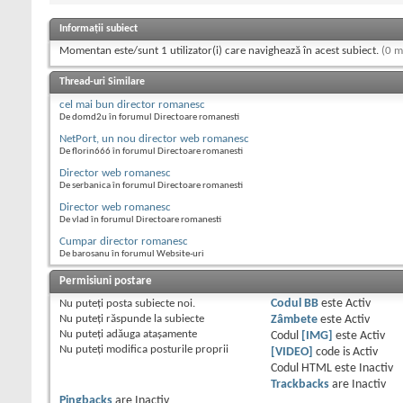
Informații subiect
Momentan este/sunt 1 utilizator(i) care navighează în acest subiect.
(0 m
Thread-uri Similare
cel mai bun director romanesc
De domd2u în forumul Directoare romanesti
NetPort, un nou director web romanesc
De florin666 în forumul Directoare romanesti
Director web romanesc
De serbanica în forumul Directoare romanesti
Director web romanesc
De vlad în forumul Directoare romanesti
Cumpar director romanesc
De barosanu în forumul Website-uri
Permisiuni postare
Nu puteţi
posta subiecte noi.
Codul BB
este
Activ
Nu puteţi
răspunde la subiecte
Zâmbete
este
Activ
Nu puteţi
adăuga ataşamente
Codul
[IMG]
este
Activ
Nu puteţi
modifica posturile proprii
[VIDEO]
code is
Activ
Codul HTML este
Inactiv
Trackbacks
are
Inactiv
Pingbacks
are
Inactiv