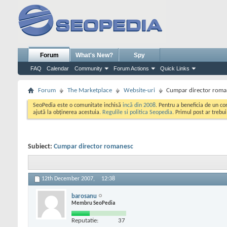
Forum
What's New?
Spy
FAQ
Calendar
Community
Forum Actions
Quick Links
Forum
The Marketplace
Website-uri
Cumpar director roma
SeoPedia este o comunitate inchisă
incă din 2008
. Pentru a beneficia de un c
ajută la obținerea acestuia.
Regulile si politica Seopedia
. Primul post ar trebu
Subiect:
Cumpar director romanesc
12th December 2007,
12:38
barosanu
Membru SeoPedia
Reputatie:
37