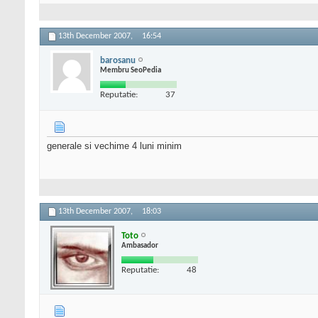
13th December 2007,
16:54
barosanu
Membru SeoPedia
Reputatie:
37
generale si vechime 4 luni minim
13th December 2007,
18:03
Toto
Ambasador
Reputatie:
48