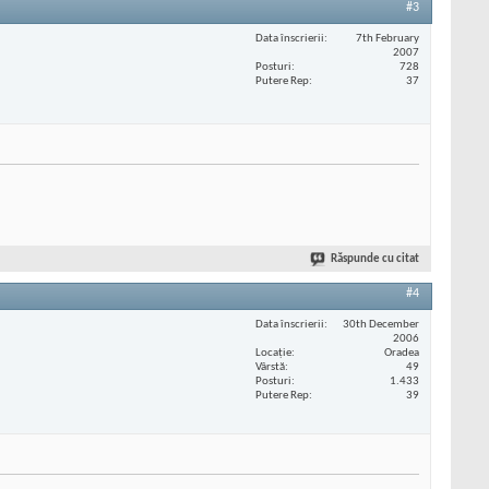
#3
Data înscrierii
7th February
2007
Posturi
728
Putere Rep
37
Răspunde cu citat
#4
Data înscrierii
30th December
2006
Locaţie
Oradea
Vârstă
49
Posturi
1.433
Putere Rep
39