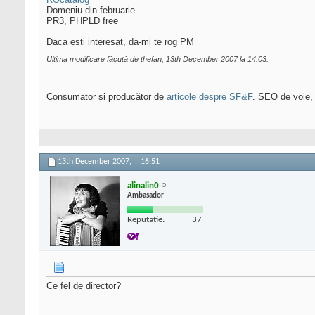
Domeniu din februarie.
PR3, PHPLD free
Daca esti interesat, da-mi te rog PM
Ultima modificare făcută de thefan; 13th December 2007 la
14:03
.
Consumator și producător de
articole despre SF&F
. SEO de voie,
13th December 2007,
16:51
alinalin0
Ambasador
Reputatie:
37
Ce fel de director?