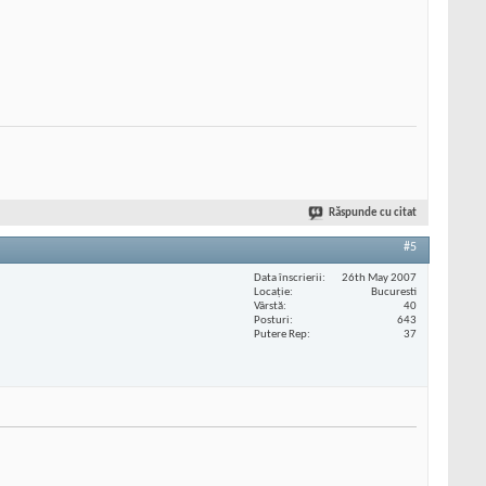
Răspunde cu citat
#5
Data înscrierii
26th May 2007
Locaţie
Bucuresti
Vârstă
40
Posturi
643
Putere Rep
37