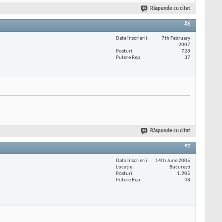
Răspunde cu citat
#6
Data înscrierii
7th February
2007
Posturi
728
Putere Rep
37
Răspunde cu citat
#7
Data înscrierii
14th June 2005
Locaţie
Bucuresti
Posturi
1.905
Putere Rep
48