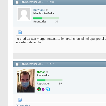
13th December 2007,
10:18
barosanu
Membru SeoPedia
Reputatie:
37
nu cred ca asa merge treaba...tu imi arati siteul si imi spui pretul 
si vedem de acolo..
13th December 2007,
13:57
thefan
Ambasador
Reputatie:
39
ROcatalog