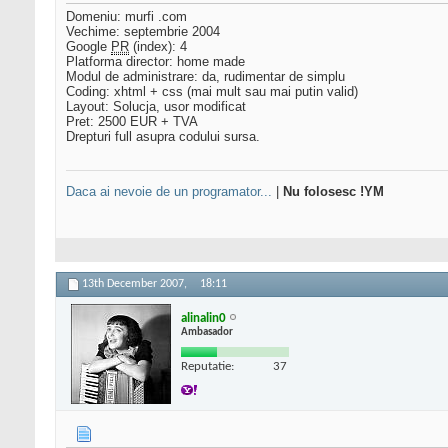
Domeniu: murfi .com
Vechime: septembrie 2004
Google
PR
(index): 4
Platforma director: home made
Modul de administrare: da, rudimentar de simplu
Coding: xhtml + css (mai mult sau mai putin valid)
Layout: Solucja, usor modificat
Pret: 2500 EUR + TVA
Drepturi full asupra codului sursa.
Daca ai nevoie de un programator...
|
Nu folosesc !YM
13th December 2007,
18:11
alinalin0
Ambasador
Reputatie:
37