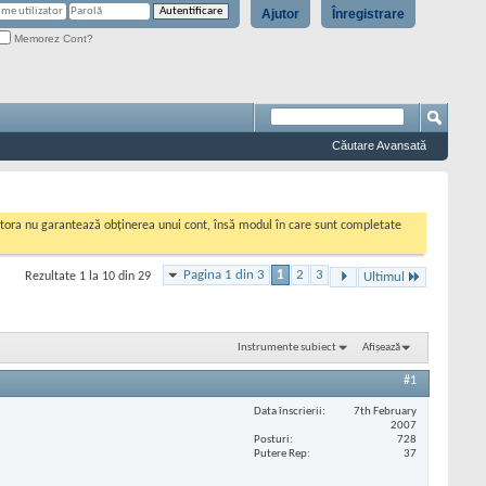
Ajutor
Înregistrare
Memorez Cont?
Căutare Avansată
cestora nu garantează obținerea unui cont, însă modul în care sunt completate
Pagina 1 din 3
1
2
3
Rezultate 1 la 10 din 29
Ultimul
Instrumente subiect
Afișează
#1
Data înscrierii
7th February
2007
Posturi
728
Putere Rep
37