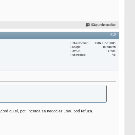
Răspunde cu citat
#10
Data înscrierii
14th June 2005
Locaţie
Bucuresti
Posturi
1.905
Putere Rep
48
acord cu el, poti incerca sa negociezi, sau poti refuza.