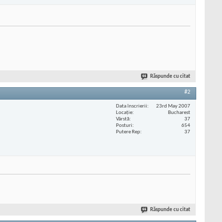
Răspunde cu citat
#2
Data înscrierii
23rd May 2007
Locaţie
Bucharest
Vârstă
37
Posturi
654
Putere Rep
37
Răspunde cu citat