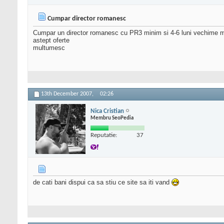
Cumpar director romanesc
Cumpar un director romanesc cu PR3 minim si 4-6 luni vechime 
astept oferte
multumesc
13th December 2007,
02:26
Nica Cristian
Membru SeoPedia
Reputatie:
37
de cati bani dispui ca sa stiu ce site sa iti vand