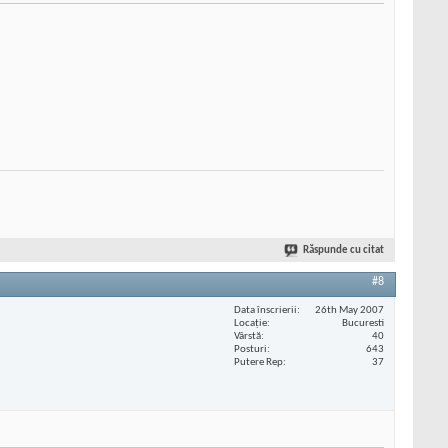
Răspunde cu citat
#8
Data înscrierii
26th May 2007
Locaţie
Bucuresti
Vârstă
40
Posturi
643
Putere Rep
37