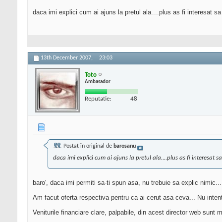
daca imi explici cum ai ajuns la pretul ala....plus as fi interesat sa
13th December 2007,
23:03
Toto
Ambasador
Reputatie:
48
Postat în original de
barosanu
daca imi explici cum ai ajuns la pretul ala....plus as fi interesat s
baro', daca imi permiti sa-ti spun asa, nu trebuie sa explic nimic...
Am facut oferta respectiva pentru ca ai cerut asa ceva... Nu intent
Veniturile financiare clare, palpabile, din acest director web sunt