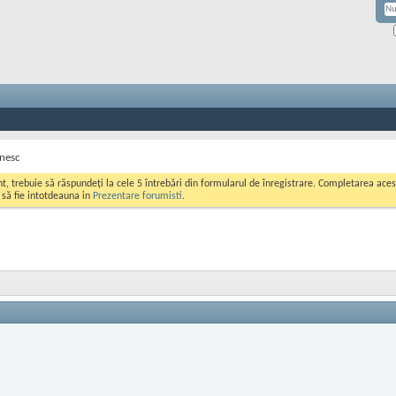
nesc
ont, trebuie să răspundeți la cele 5 întrebări din formularul de înregistrare. Completarea a
i să fie intotdeauna in
Prezentare forumisti
.