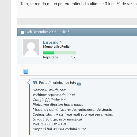
Toto, te rog da-mi un pm cu traficul din ultimele 3 luni, % de vizi
13th December 2007,
18:16
barosanu
Membru SeoPedia
Reputatie:
37
Postat în original de
toto
Domeniu: murfi .com
Vechime: septembrie 2004
Google
PR
(index): 4
Platforma director: home made
Modul de administrare: da, rudimentar de simplu
Coding: xhtml + css (mai mult sau mai putin valid)
Layout: Solucja, usor modificat
Pret: 2500 EUR + TVA
Drepturi full asupra codului sursa.