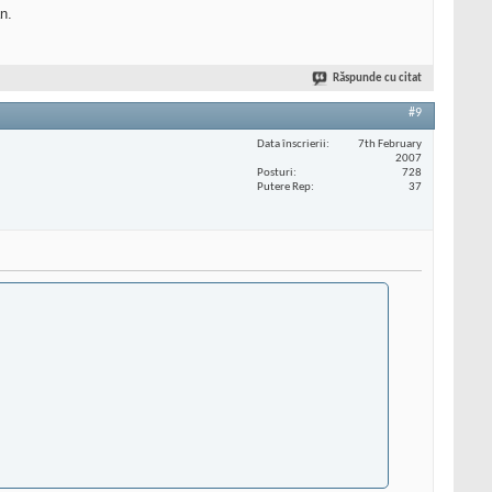
n.
Răspunde cu citat
#9
Data înscrierii
7th February
2007
Posturi
728
Putere Rep
37