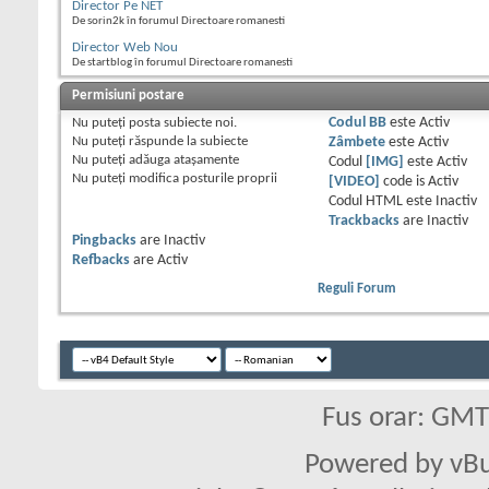
Director Pe NET
De sorin2k în forumul Directoare romanesti
Director Web Nou
De startblog în forumul Directoare romanesti
Permisiuni postare
Nu puteţi
posta subiecte noi.
Codul BB
este
Activ
Nu puteţi
răspunde la subiecte
Zâmbete
este
Activ
Nu puteţi
adăuga ataşamente
Codul
[IMG]
este
Activ
Nu puteţi
modifica posturile proprii
[VIDEO]
code is
Activ
Codul HTML este
Inactiv
Trackbacks
are
Inactiv
Pingbacks
are
Inactiv
Refbacks
are
Activ
Reguli Forum
Fus orar: GM
Powered by vBu