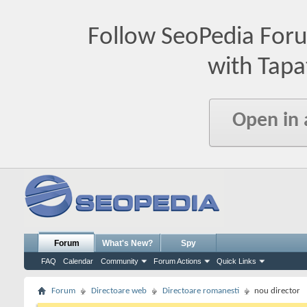
Follow SeoPedia For
with Tapa
Open in
Forum
What's New?
Spy
FAQ
Calendar
Community
Forum Actions
Quick Links
Forum
Directoare web
Directoare romanesti
nou director