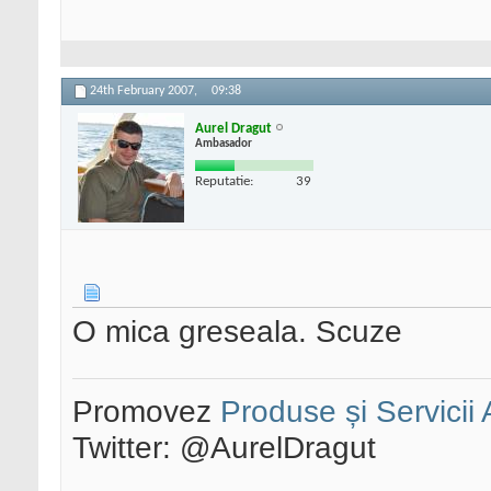
24th February 2007,
09:38
Aurel Dragut
Ambasador
Reputatie:
39
O mica greseala. Scuze
Promovez
Produse și Servicii
Twitter: @AurelDragut