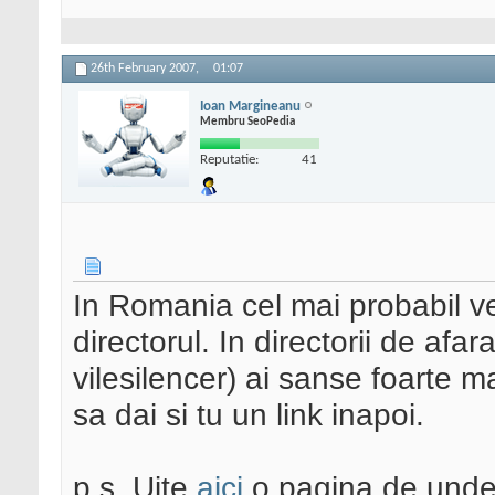
26th February 2007,
01:07
Ioan Margineanu
Membru SeoPedia
Reputatie:
41
In Romania cel mai probabil ve
directorul. In directorii de afara
vilesilencer) ai sanse foarte m
sa dai si tu un link inapoi.
p.s. Uite
aici
o pagina de unde m