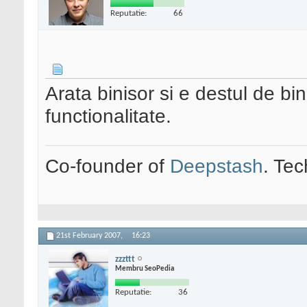
Reputatie:
66
Arata binisor si e destul de bi
functionalitate.
Co-founder of
Deepstash
. Tec
21st February 2007,
16:23
zzzttt
Membru SeoPedia
Reputatie:
36