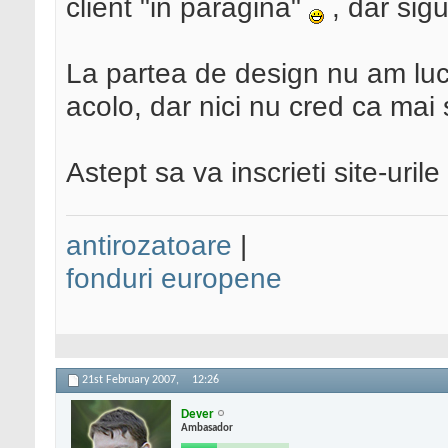
client "in paragina"
, dar sigu
La partea de design nu am lu
acolo, dar nici nu cred ca mai
Astept sa va inscrieti site-uri
antirozatoare
|
fonduri europene
21st February 2007,
12:26
Dever
Ambasador