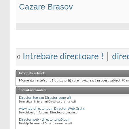
Cazare Brasov
«
Intrebare directoare !
|
dire
Informații subiect
Momentan este/sunt 1 utilizator(i) care navighează în acest subiect.
(0 m
Thread-uri Similare
Director Seo sau Director general?
De matican în forumul Directoare romanesti
www.top-director.com Director Web Gratis
De voidcode în forumul Directoare romanesti
Director web - director.unu0.com
De delpi în forumul Directoare romanesti