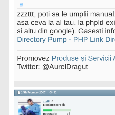
zzzttt, poti sa le umplii manua
asa ceva la al tau. la phpld ex
si altu din google). Gasesti inf
Directory Pump - PHP Link Di
Promovez
Produse și Servicii
Twitter: @AurelDragut
24th February 2007,
09:32
zzzttt
Membru SeoPedia
Reputatie:
36