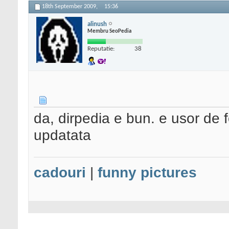
18th September 2009,
15:36
alinush
Membru SeoPedia
Reputatie:
38
da, dirpedia e bun. e usor de fo
updatata
cadouri
|
funny pictures