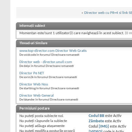
«
Director web cu PR=4 si link S
Informații subiect
Momentan este/sunt 1 utilizator(i) care navighează în acest subiect.
(0 m
Thread-uri Similare
www.top-director.com Director Web Gratis
De voidcode în forumul Directoare romanesti
Director web - director.unu0.com
De delpi în forumul Directoare romanesti
Director Pe NET
De sorin2k în forumul Directoare romanesti
Director Web Nou
De startblog în forumul Directoare romanesti
Director Web General
De Iskander în forumul Directoare romanesti
Permisiuni postare
Nu puteţi
posta subiecte noi.
Codul BB
este
Activ
Nu puteţi
răspunde la subiecte
Zâmbete
este
Activ
Nu puteţi
adăuga ataşamente
Codul
[IMG]
este
Activ
Nu puteţi
modifica posturile proprii
[VIDEO]
code is
Activ