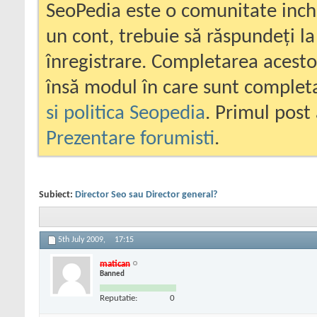
SeoPedia este o comunitate inc
un cont, trebuie să răspundeți la
înregistrare. Completarea acesto
însă modul în care sunt completa
si politica Seopedia
. Primul post 
Prezentare forumisti
.
Subiect:
Director Seo sau Director general?
5th July 2009,
17:15
matican
Banned
Reputatie:
0