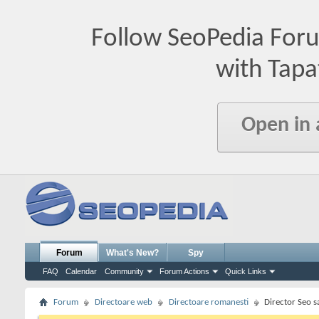
Follow SeoPedia For
with Tapa
Open in
Forum
What's New?
Spy
FAQ
Calendar
Community
Forum Actions
Quick Links
Forum
Directoare web
Directoare romanesti
Director Seo s