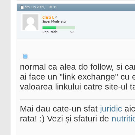
6th July 2009,
01:11
Cristi U
Super Moderator
Reputatie:
53
normal ca alea do follow, si ca
ai face un "link exchange" cu 
valoarea linkului catre site-ul 
Mai dau cate-un sfat
juridic
aic
rata! :) Vezi și sfaturi de
nutriti