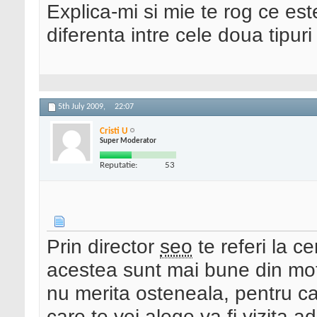
Explica-mi si mie te rog ce est
diferenta intre cele doua tipur
5th July 2009,
22:07
Cristi U
Super Moderator
Reputatie:
53
Prin director
seo
te referi la c
acestea sunt mai bune din motiv
nu merita osteneala, pentru ca
care te vei alege va fi vizita a