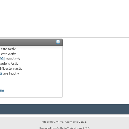
B
este
Activ
e
este
Activ
MG]
este
Activ
code is
Activ
TML este
Inactiv
ks
are
Inactiv
rum
Fus orar: GMT +3. Acum este
01:16
.
Powered by vBulletin™ Versiunea 4.2.0