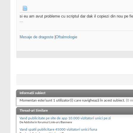
si eu am avut probleme cu scriptul dar dak il copiezi din nou pe fie
...
Mesaje de dragoste
|
Oftalmologie
Informații subiect
Momentan este/sunt 1 utilizator(i) care navighează în acest subiect.
(0 m
Thread-uri Similare
Vand publicitate pe site de app 10.000 vizitatori unici pe zi
De Addsite în forumul Link-uri/Bannere
Vand spatii publicitare 45000 vizitatori unici/luna