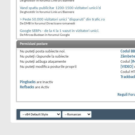
De ghostdlr în forumul Link-uri/Bannere
Vand spatiu publicitar 1200-1500 vizitatori unici/zi
De ghostdlr în forumul Link-uri/Bannere
> Peste 50.000 vizitatori unici "disparuti" din trafic.ro
De DMB în forumul Directoare romanesti
Google SERPs - de la 4 la 1 vazut in vizitatori unici.
De Mircea Budean în forumul Google
Permisiuni postare
Nu puteţi
posta subiecte noi.
Codul B
Nu puteţi
răspunde la subiecte
Zâmbet
Nu puteţi
adăuga ataşamente
Codul
[I
Nu puteţi
modifica posturile proprii
[VIDEO]
Codul H
Trackbac
Pingbacks
are
Inactiv
Refbacks
are
Activ
Reguli Fo