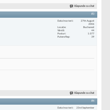
Răspunde cu citat
#3
Data înscrierii
27th August
2006
Locaţie
Bucharest
Vârstă
44
Posturi
1.077
Putere Rep
39
Răspunde cu citat
#4
Data înscrierii
23rd September