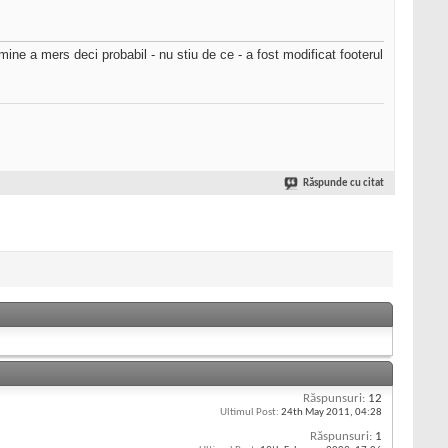
mine a mers deci probabil - nu stiu de ce - a fost modificat footerul
Răspunde cu citat
Răspunsuri:
12
Ultimul Post:
24th May 2011,
04:28
Răspunsuri:
1