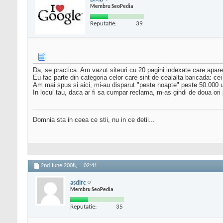
Membru SeoPedia
Reputatie:
39
Da, se practica. Am vazut siteuri cu 20 pagini indexate care aparea
Eu fac parte din categoria celor care sint de cealalta baricada: cei c
Am mai spus si aici, mi-au disparut "peste noapte" peste 50.000 unic
In locul tau, daca ar fi sa cumpar reclama, m-as gindi de doua ori 
Domnia sta in ceea ce stii, nu in ce detii...
2nd June 2008,
02:41
asdirc
Membru SeoPedia
Reputatie:
35