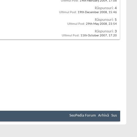
Ultimul Post:
19th February 2009,
17:06
Răspunsuri:
4
Ultimul Post:
19th December 2008,
15:46
Răspunsuri:
5
Ultimul Post:
29th May 2008,
23:54
Răspunsuri:
3
Ultimul Post:
11th October 2007,
17:20
SeoPedia Forum
Arhivă
Sus