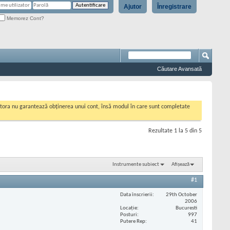
Ajutor
Înregistrare
Memorez Cont?
Căutare Avansată
cestora nu garantează obținerea unui cont, însă modul în care sunt completate
Rezultate 1 la 5 din 5
Instrumente subiect
Afișează
#1
Data înscrierii
29th October
2006
Locaţie
Bucuresti
Posturi
997
Putere Rep
41