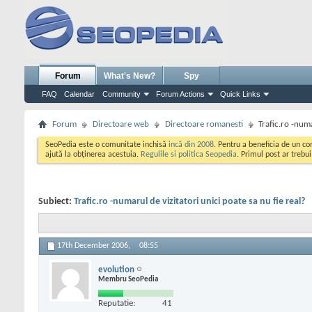
Forum
What's New?
Spy
FAQ
Calendar
Community
Forum Actions
Quick Links
Forum
Directoare web
Directoare romanesti
Trafic.ro -numa
SeoPedia este o comunitate inchisă
incă din 2008
. Pentru a beneficia de un c
ajută la obținerea acestuia.
Regulile si politica Seopedia
. Primul post ar trebu
Subiect:
Trafic.ro -numarul de vizitatori unici poate sa nu fie real?
17th December 2006,
08:55
evolution
Membru SeoPedia
Reputatie:
41