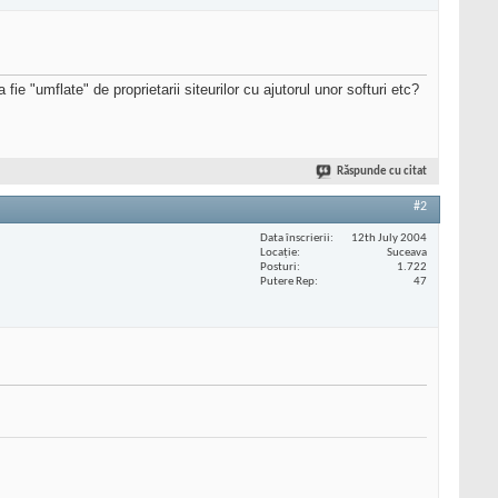
 fie "umflate" de proprietarii siteurilor cu ajutorul unor softuri etc?
Răspunde cu citat
#2
Data înscrierii
12th July 2004
Locaţie
Suceava
Posturi
1.722
Putere Rep
47