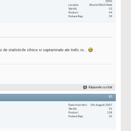
2005
Locaţie
World WILD Web
Vârstă
53
Posturi
44
Putere Rep
39
de statisticile zilnice si saptaminale ale trafic.ro...
Răspunde cu citat
#5
Data înscrierii
5th August 2007
Vârstă
41
Posturi
158
Putere Rep
35