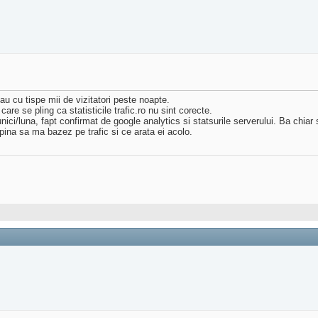
u cu tispe mii de vizitatori peste noapte.
are se pling ca statisticile trafic.ro nu sint corecte.
i/luna, fapt confirmat de google analytics si statsurile serverului. Ba chiar si 
pina sa ma bazez pe trafic si ce arata ei acolo.