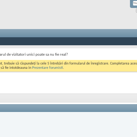
rul de vizitatori unici poate sa nu fie real?
ont, trebuie să răspundeți la cele 5 întrebări din formularul de înregistrare. Completarea a
i să fie intotdeauna in
Prezentare forumisti
.