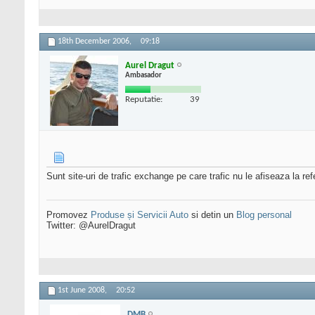
18th December 2006,
09:18
Aurel Dragut
Ambasador
Reputatie:
39
Sunt site-uri de trafic exchange pe care trafic nu le afiseaza la re
Promovez
Produse și Servicii Auto
si detin un
Blog personal
Twitter: @AurelDragut
1st June 2008,
20:52
DMB