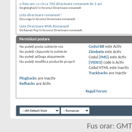
o lista seo cu circa 700 directoare romanesti de 3 ani
De gherghe22 în forumul Directoare romanesti
Lista directoare romanesti !
De Lungu în forumul Directoare romanesti
Lista Directoare Web Romanesti
De Razvan Pop în forumul Directoare romanesti
Permisiuni postare
Nu puteţi
posta subiecte noi.
Codul BB
este
Activ
Nu puteţi
răspunde la subiecte
Zâmbete
este
Activ
Nu puteţi
adăuga ataşamente
Codul
[IMG]
este
Activ
Nu puteţi
modifica posturile proprii
[VIDEO]
code is
Activ
Codul HTML este
Inactiv
Trackbacks
are
Inactiv
Pingbacks
are
Inactiv
Refbacks
are
Activ
Reguli Forum
Fus orar: GM