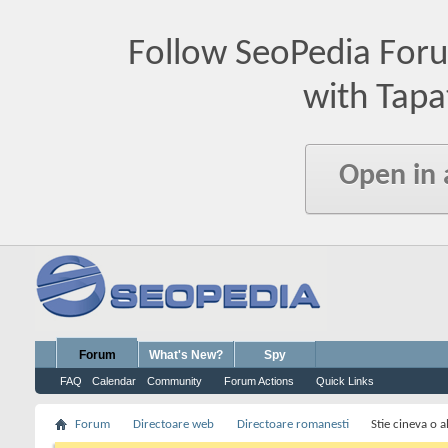
Follow SeoPedia For
with Tapa
Open in
Forum
What's New?
Spy
FAQ
Calendar
Community
Forum Actions
Quick Links
Forum
Directoare web
Directoare romanesti
Stie cineva o a