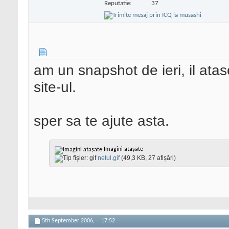
Reputatie:
37
am un snapshot de ieri, il ata
site-ul.
sper sa te ajute asta.
Imagini atașate
netul.gif
(49,3 KB, 27 afișări)
5th September 2006,
17:52