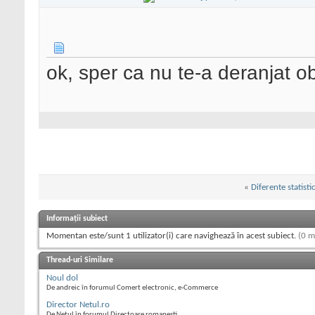
ok, sper ca nu te-a deranjat o
«
Diferente statistic
Informații subiect
Momentan este/sunt 1 utilizator(i) care navighează în acest subiect.
(0 m
Thread-uri Similare
Noul dol
De andreic în forumul Comert electronic, e-Commerce
Director Netul.ro
De Netul în forumul Directoare romanesti