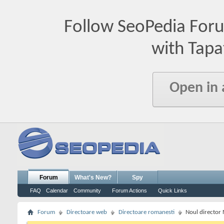
Follow SeoPedia For
with Tapa
Open in
Forum
What's New?
Spy
FAQ
Calendar
Community
Forum Actions
Quick Links
Forum
Directoare web
Directoare romanesti
Noul director 