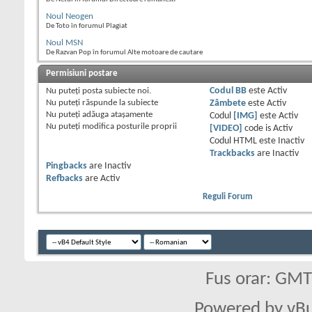
Noul Neogen
De Toto în forumul Plagiat
Noul MSN
De Razvan Pop în forumul Alte motoare de cautare
Permisiuni postare
Nu puteţi
posta subiecte noi.
Codul BB
este
Activ
Nu puteţi
răspunde la subiecte
Zâmbete
este
Activ
Nu puteţi
adăuga ataşamente
Codul
[IMG]
este
Activ
Nu puteţi
modifica posturile proprii
[VIDEO]
code is
Activ
Codul HTML este
Inactiv
Trackbacks
are
Inactiv
Pingbacks
are
Inactiv
Refbacks
are
Activ
Reguli Forum
Fus orar: GM
Powered by vBu