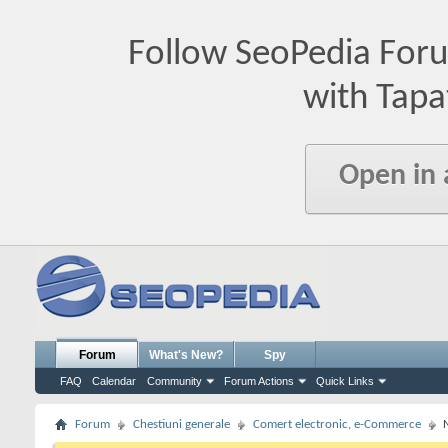
Follow SeoPedia For
with Tapa
Open in
Forum
What's New?
Spy
FAQ
Calendar
Community
Forum Actions
Quick Links
Forum
Chestiuni generale
Comert electronic, e-Commerce