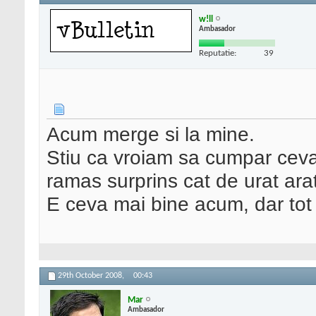
w!ll
Ambasador
Reputatie:
39
Acum merge si la mine.
Stiu ca vroiam sa cumpar ceva
ramas surprins cat de urat ara
E ceva mai bine acum, dar to
29th October 2008,
00:43
Mar
Ambasador