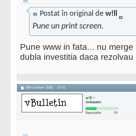
Postat în original de
w!ll
Pune un print screen.
Pune www in fata... nu merge
dubla investitia daca rezolvau 
28th October 2008,
17:31
w!ll
Ambasador
Reputatie:
39