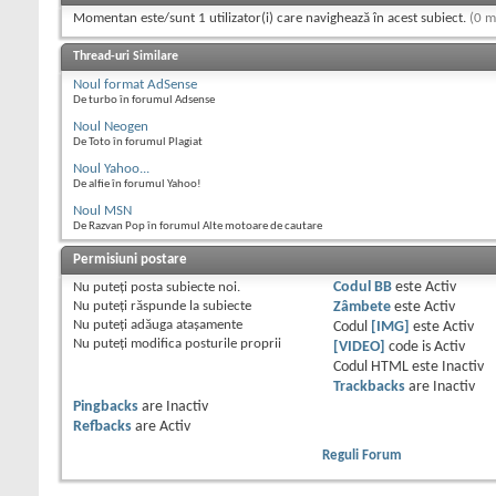
Momentan este/sunt 1 utilizator(i) care navighează în acest subiect.
(0 m
Thread-uri Similare
Noul format AdSense
De turbo în forumul Adsense
Noul Neogen
De Toto în forumul Plagiat
Noul Yahoo...
De alfie în forumul Yahoo!
Noul MSN
De Razvan Pop în forumul Alte motoare de cautare
Permisiuni postare
Nu puteţi
posta subiecte noi.
Codul BB
este
Activ
Nu puteţi
răspunde la subiecte
Zâmbete
este
Activ
Nu puteţi
adăuga ataşamente
Codul
[IMG]
este
Activ
Nu puteţi
modifica posturile proprii
[VIDEO]
code is
Activ
Codul HTML este
Inactiv
Trackbacks
are
Inactiv
Pingbacks
are
Inactiv
Refbacks
are
Activ
Reguli Forum