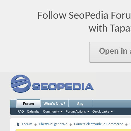
Follow SeoPedia For
with Tapa
Open in
Forum
What's New?
Spy
FAQ
Calendar
Community
Forum Actions
Quick Links
Forum
Chestiuni generale
Comert electronic, e-Commerce