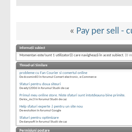
«
Pay per sell - 
Informații subiect
Momentan este/sunt 1 utilizator(i) care navighează în acest subiect.
(0 m
Thread-uri Similare
probleme cu Fan Courier si comertul online
De dcosmin83 în forumul Comert electronic, e-Commerce
Sfaturi pentru doua siteuri
De edy12006 în forumul Studii de caz
Primul meu online store. Niste sfaturi sunt intotdeauna bine primite.
De kix_mc3 în forumul Studii de caz
Help sfaturi experte :) pentru un site nou
De evolution în forumul Google
Sfaturi pentru optimizare
De danysoft în forumul Studii de caz
Permisiuni postare