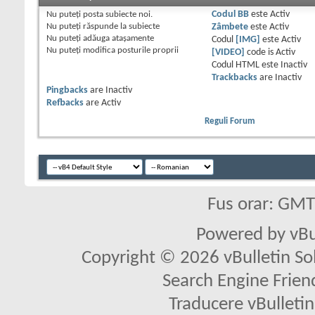
Nu puteţi
posta subiecte noi.
Codul BB
este
Activ
Nu puteţi
răspunde la subiecte
Zâmbete
este
Activ
Nu puteţi
adăuga ataşamente
Codul
[IMG]
este
Activ
Nu puteţi
modifica posturile proprii
[VIDEO]
code is
Activ
Codul HTML este
Inactiv
Trackbacks
are
Inactiv
Pingbacks
are
Inactiv
Refbacks
are
Activ
Reguli Forum
Fus orar: GM
Powered by vBu
Copyright © 2026 vBulletin Solu
Search Engine Frien
Traducere vBullet