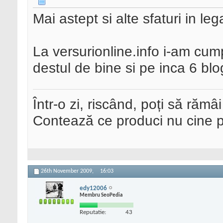
Mai astept si alte sfaturi in leg
La versurionline.info i-am cumpa
destul de bine si pe inca 6 blo
Într-o zi, riscând, poți să rămâi
Contează ce produci nu cine pre
26th November 2009,
16:03
edy12006
Membru SeoPedia
Reputatie:
43