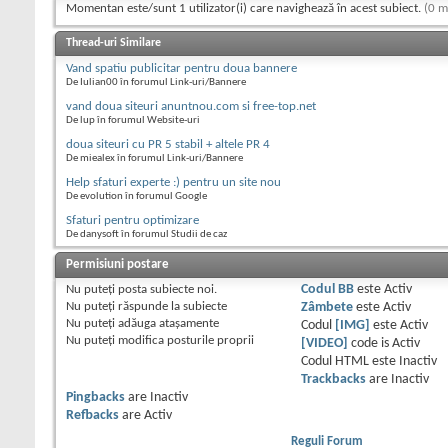
Momentan este/sunt 1 utilizator(i) care navighează în acest subiect.
(0 m
Thread-uri Similare
Vand spatiu publicitar pentru doua bannere
De Iulian00 în forumul Link-uri/Bannere
vand doua siteuri anuntnou.com si free-top.net
De lup în forumul Website-uri
doua siteuri cu PR 5 stabil + altele PR 4
De miealex în forumul Link-uri/Bannere
Help sfaturi experte :) pentru un site nou
De evolution în forumul Google
Sfaturi pentru optimizare
De danysoft în forumul Studii de caz
Permisiuni postare
Nu puteţi
posta subiecte noi.
Codul BB
este
Activ
Nu puteţi
răspunde la subiecte
Zâmbete
este
Activ
Nu puteţi
adăuga ataşamente
Codul
[IMG]
este
Activ
Nu puteţi
modifica posturile proprii
[VIDEO]
code is
Activ
Codul HTML este
Inactiv
Trackbacks
are
Inactiv
Pingbacks
are
Inactiv
Refbacks
are
Activ
Reguli Forum