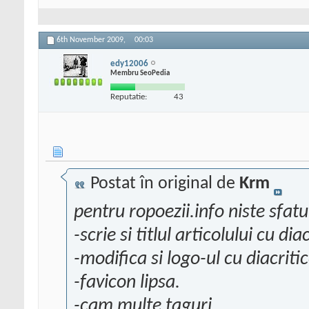
6th November 2009,
00:03
edy12006
Membru SeoPedia
Reputatie:
43
Postat în original de
Krm
pentru ropoezii.info niste sfatur
-scrie si titlul articolului cu dia
-modifica si logo-ul cu diacriti
-favicon lipsa.
-cam multe taguri