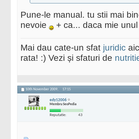
Pune-le manual. tu stii mai bin
nevoie
+ ca... daca mie unul
Mai dau cate-un sfat
juridic
aic
rata! :) Vezi și sfaturi de
nutriti
10th November 2009,
17:15
edy12006
Membru SeoPedia
Reputatie:
43