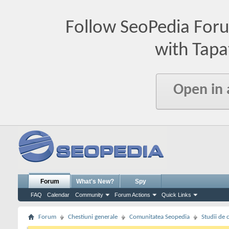
Follow SeoPedia For
with Tapa
Open in
Forum
What's New?
Spy
FAQ
Calendar
Community
Forum Actions
Quick Links
Forum
Chestiuni generale
Comunitatea Seopedia
Studii de 