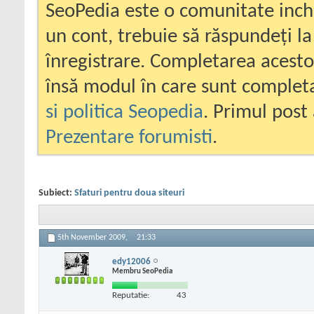
SeoPedia este o comunitate inc
un cont, trebuie să răspundeți la
înregistrare. Completarea acesto
însă modul în care sunt completa
si politica Seopedia
. Primul post 
Prezentare forumisti
.
Subiect:
Sfaturi pentru doua siteuri
5th November 2009,
21:33
edy12006
Membru SeoPedia
Reputatie:
43