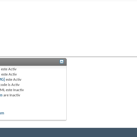
B
este
Activ
e
este
Activ
MG]
este
Activ
code is
Activ
TML este
Inactiv
ks
are
Inactiv
rum