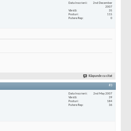
Data înscrierii
2nd December
2007
Vârstă
35
Posturi
115
Putere Rep
0
Răspunde cu citat
#3
Data înscrierii
2nd May 2007
Vârstă
39
Posturi
184
Putere Rep
36