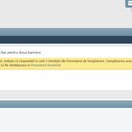
icitar pentru doua bannere
ont, trebuie să răspundeți la cele 5 întrebări din formularul de înregistrare. Completarea a
i să fie intotdeauna in
Prezentare forumisti
.