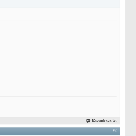
Răspunde cu citat
#2