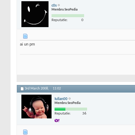
c0s
Membru SeoPedia
Reputatie:
0
ai un pm
3rd March 2008,
11:02
Iulian00
Membru SeoPedia
Reputatie:
36