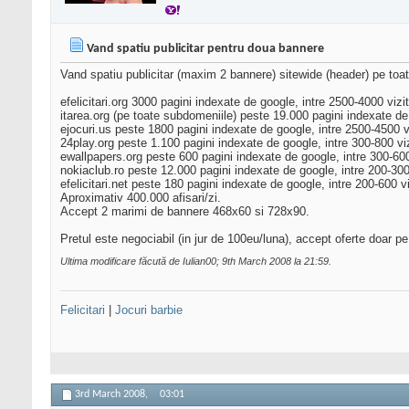
Vand spatiu publicitar pentru doua bannere
Vand spatiu publicitar (maxim 2 bannere) sitewide (header) pe toat
efelicitari.org 3000 pagini indexate de google, intre 2500-4000 vizit
itarea.org (pe toate subdomeniile) peste 19.000 pagini indexate de 
ejocuri.us peste 1800 pagini indexate de google, intre 2500-4500 vi
24play.org peste 1.100 pagini indexate de google, intre 300-800 viz
ewallpapers.org peste 600 pagini indexate de google, intre 300-600 
nokiaclub.ro peste 12.000 pagini indexate de google, intre 200-300 
efelicitari.net peste 180 pagini indexate de google, intre 200-600 vi
Aproximativ 400.000 afisari/zi.
Accept 2 marimi de bannere 468x60 si 728x90.
Pretul este negociabil (in jur de 100eu/luna), accept oferte doar p
Ultima modificare făcută de Iulian00; 9th March 2008 la
21:59
.
Felicitari
|
Jocuri barbie
3rd March 2008,
03:01