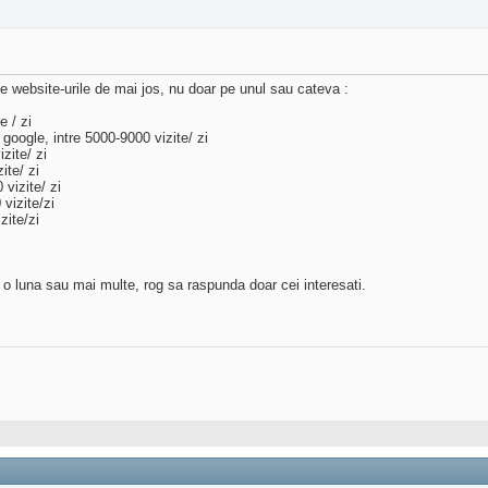
e website-urile de mai jos, nu doar pe unul sau cateva :
e / zi
google, intre 5000-9000 vizite/ zi
zite/ zi
ite/ zi
vizite/ zi
vizite/zi
zite/zi
e o luna sau mai multe, rog sa raspunda doar cei interesati.