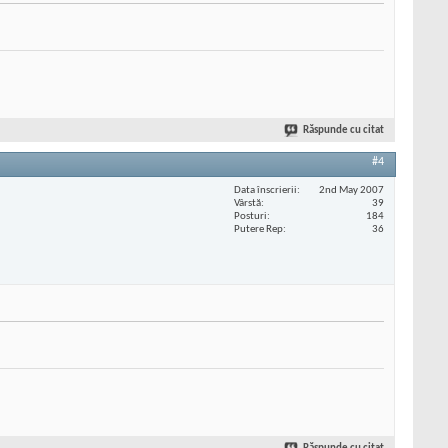
Răspunde cu citat
#4
Data înscrierii
2nd May 2007
Vârstă
39
Posturi
184
Putere Rep
36