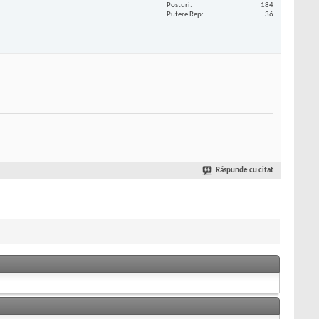
Posturi
184
Putere Rep
36
Răspunde cu citat