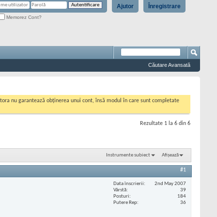
Ajutor
Înregistrare
Memorez Cont?
Căutare Avansată
cestora nu garantează obținerea unui cont, însă modul în care sunt completate
Rezultate 1 la 6 din 6
Instrumente subiect
Afișează
#1
Data înscrierii
2nd May 2007
Vârstă
39
Posturi
184
Putere Rep
36