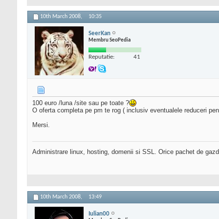
10th March 2008,
10:35
SeerKan
Membru SeoPedia
Reputatie:
41
100 euro /luna /site sau pe toate ?
O oferta completa pe pm te rog ( inclusiv eventualele reduceri pentr
Mersi.
Administrare linux, hosting, domenii si SSL. Orice pachet de gazd
10th March 2008,
13:49
Iulian00