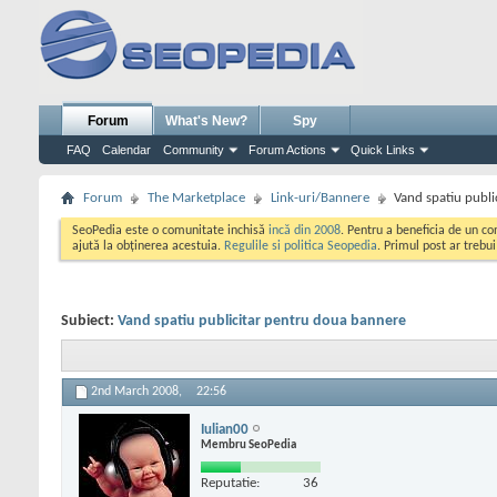
Forum
What's New?
Spy
FAQ
Calendar
Community
Forum Actions
Quick Links
Forum
The Marketplace
Link-uri/Bannere
Vand spatiu publ
SeoPedia este o comunitate inchisă
incă din 2008
. Pentru a beneficia de un c
ajută la obținerea acestuia.
Regulile si politica Seopedia
. Primul post ar trebu
Subiect:
Vand spatiu publicitar pentru doua bannere
2nd March 2008,
22:56
Iulian00
Membru SeoPedia
Reputatie:
36