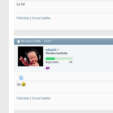
La fel.
Felicitari
|
Jocuri barbie
9th March 2008,
21:59
Iulian00
Membru SeoPedia
Reputatie:
36
Up
Felicitari
|
Jocuri barbie