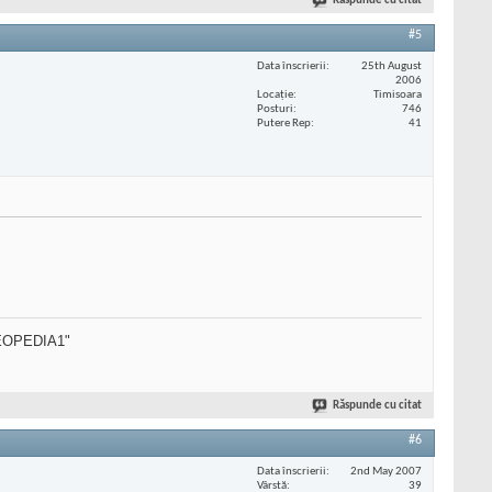
Răspunde cu citat
#5
Data înscrierii
25th August
2006
Locaţie
Timisoara
Posturi
746
Putere Rep
41
SEOPEDIA1"
Răspunde cu citat
#6
Data înscrierii
2nd May 2007
Vârstă
39