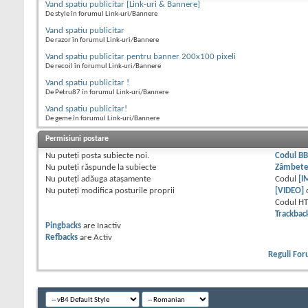
Vand spatiu publicitar [Link-uri & Bannere]
De style în forumul Link-uri/Bannere
Vand spatiu publicitar
De razor în forumul Link-uri/Bannere
Vand spatiu publicitar pentru banner 200x100 pixeli
De recoil în forumul Link-uri/Bannere
Vand spatiu publicitar !
De Petru87 în forumul Link-uri/Bannere
Vand spatiu publicitar!
De geme în forumul Link-uri/Bannere
Permisiuni postare
Nu puteţi
posta subiecte noi.
Codul B
Nu puteţi
răspunde la subiecte
Zâmbet
Nu puteţi
adăuga ataşamente
Codul
[I
Nu puteţi
modifica posturile proprii
[VIDEO]
Codul H
Trackbac
Pingbacks
are
Inactiv
Refbacks
are
Activ
Reguli Fo