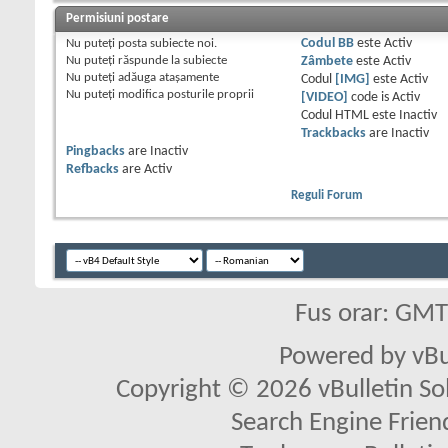
Permisiuni postare
Nu puteţi
posta subiecte noi.
Codul BB
este
Activ
Nu puteţi
răspunde la subiecte
Zâmbete
este
Activ
Nu puteţi
adăuga ataşamente
Codul
[IMG]
este
Activ
Nu puteţi
modifica posturile proprii
[VIDEO]
code is
Activ
Codul HTML este
Inactiv
Trackbacks
are
Inactiv
Pingbacks
are
Inactiv
Refbacks
are
Activ
Reguli Forum
Fus orar: GM
Powered by vBu
Copyright © 2026 vBulletin Solu
Search Engine Frien