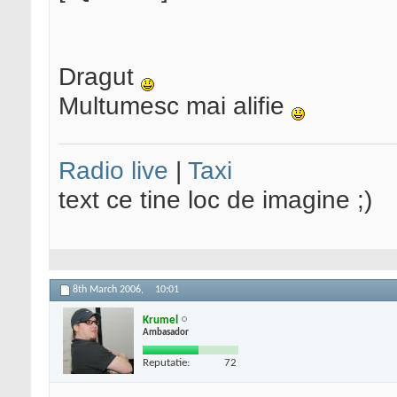
Dragut
Multumesc mai alifie
Radio live
|
Taxi
text ce tine loc de imagine ;)
8th March 2006,
10:01
Krumel
Ambasador
Reputatie:
72