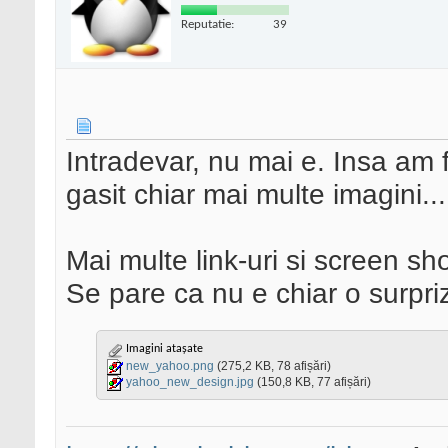
Reputatie:
39
Intradevar, nu mai e. Insa am 
gasit chiar mai multe imagini...
Mai multe link-uri si screen sho
Se pare ca nu e chiar o surpri
Imagini atașate
new_yahoo.png
(275,2 KB, 78 afișări)
yahoo_new_design.jpg
(150,8 KB, 77 afișări)