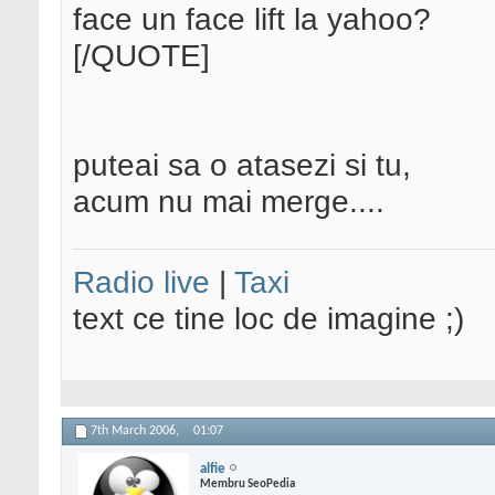
face un face lift la yahoo?
[/QUOTE]
puteai sa o atasezi si tu,
acum nu mai merge....
Radio live
|
Taxi
text ce tine loc de imagine ;)
7th March 2006,
01:07
alfie
Membru SeoPedia