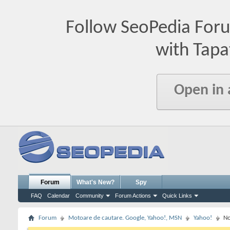
Follow SeoPedia For
with Tapa
Open in
Forum
What's New?
Spy
FAQ
Calendar
Community
Forum Actions
Quick Links
Forum
Motoare de cautare. Google, Yahoo!, MSN
Yahoo!
No