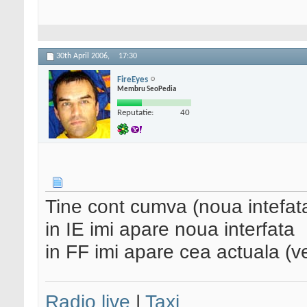
30th April 2006,
17:30
FireEyes
Membru SeoPedia
Reputatie:
40
Tine cont cumva (noua intefata
in IE imi apare noua interfata
in FF imi apare cea actuala (v
Radio live
|
Taxi