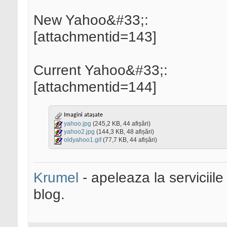
New Yahoo&#33;:
[attachmentid=143]
Current Yahoo&#33;:
[attachmentid=144]
Imagini atașate
yahoo.jpg
(245,2 KB, 44 afișări)
yahoo2.jpg
(144,3 KB, 48 afișări)
oldyahoo1.gif
(77,7 KB, 44 afișări)
Krumel
- apeleaza la serviciile
blog.