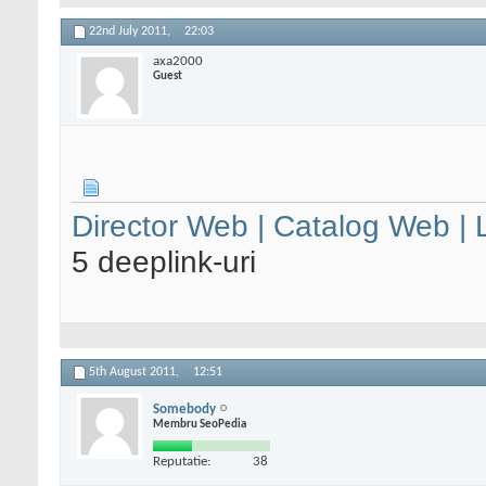
22nd July 2011,
22:03
axa2000
Guest
Director Web | Catalog Web |
5 deeplink-uri
5th August 2011,
12:51
Somebody
Membru SeoPedia
Reputatie:
38