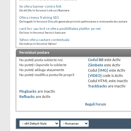
Se ofera banner contra link
De sht3fu în forumul Link-uri/Bannere
Ofera cineva Training SEO
De hogash în forumul Discutii generale privind optimizarea si motoarele de cautare
card bcr sau brd ce ofera posibilitatea platilor pe net
De lixor în forumul Servicii bancare
Yahoo ofera cautare contextuala
De matryx în forumul Yahoo!
Permisiuni postare
Nu puteţi
posta subiecte noi.
Codul BB
este
Activ
Nu puteţi
răspunde la subiecte
Zâmbete
este
Activ
Nu puteţi
adăuga ataşamente
Codul
[IMG]
este
Activ
Nu puteţi
modifica posturile proprii
[VIDEO]
code is
Activ
Codul HTML este
Inactiv
Trackbacks
are
Inactiv
Pingbacks
are
Inactiv
Refbacks
are
Activ
Reguli Forum