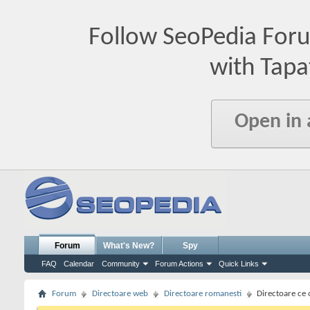
Follow SeoPedia For
with Tapa
Open in
Forum
What's New?
Spy
FAQ
Calendar
Community
Forum Actions
Quick Links
Forum
Directoare web
Directoare romanesti
Directoare ce 