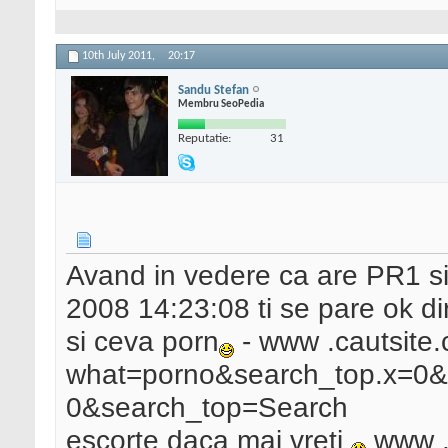
10th July 2011,
20:17
Sandu Stefan
Membru SeoPedia
Reputatie:
31
Avand in vedere ca are PR1 si
2008 14:23:08 ti se pare ok di
si ceva porn
- www .cautsite
what=porno&search_top.x=0&
0&search_top=Search
escorte daca mai vreti
www .