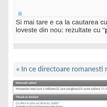
Si mai tare e ca la cautarea c
loveste din nou: rezultate cu "
«
In ce directoare romanesti 
Informații subiect
Momentan este/sunt 1 utilizator(i) care navighează în acest subiect.
(0 m
Thread-uri Similare
Ce ofera in plus un director platit?
De thefan în forumul Directoare web straine