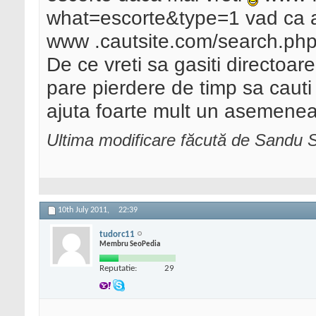
what=escorte&type=1 vad ca ar
www .cautsite.com/search.ph
De ce vreti sa gasiti directoar
pare pierdere de timp sa caut
ajuta foarte mult un asemenea 
Ultima modificare făcută de Sandu S
10th July 2011,
22:39
tudorc11
Membru SeoPedia
Reputatie:
29