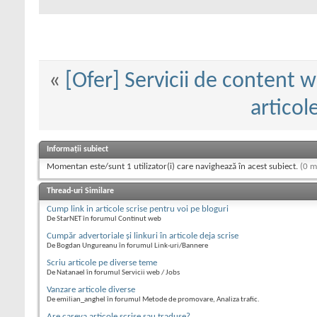
«
[Ofer] Servicii de content 
articol
Informații subiect
Momentan este/sunt 1 utilizator(i) care navighează în acest subiect.
(0 m
Thread-uri Similare
Cump link in articole scrise pentru voi pe bloguri
De StarNET în forumul Continut web
Cumpăr advertoriale și linkuri în articole deja scrise
De Bogdan Ungureanu în forumul Link-uri/Bannere
Scriu articole pe diverse teme
De Natanael în forumul Servicii web / Jobs
Vanzare articole diverse
De emilian_anghel în forumul Metode de promovare, Analiza trafic.
Are careva articole scrise sau traduse?