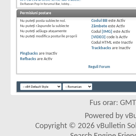
De Razvan Pop în forumul Bar, lobby...
Permisiuni postare
Nu puteţi
posta subiecte noi.
Codul BB
este
Activ
Nu puteţi
răspunde la subiecte
Zâmbete
este
Activ
Nu puteţi
adăuga ataşamente
Codul
[IMG]
este
Activ
Nu puteţi
modifica posturile proprii
[VIDEO]
code is
Activ
Codul HTML este
Inactiv
Trackbacks
are
Inactiv
Pingbacks
are
Inactiv
Refbacks
are
Activ
Reguli Forum
Fus orar: GM
Powered by vBu
Copyright © 2026 vBulletin Solu