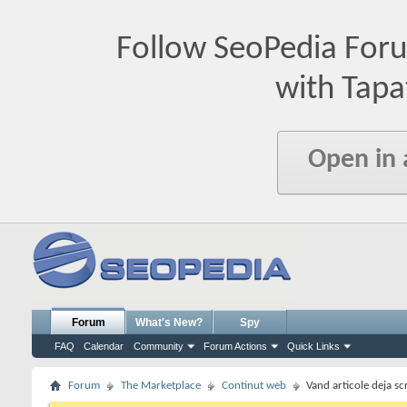
Follow SeoPedia For
with Tapa
Open in
Forum
What's New?
Spy
FAQ
Calendar
Community
Forum Actions
Quick Links
Forum
The Marketplace
Continut web
Vand articole deja sc