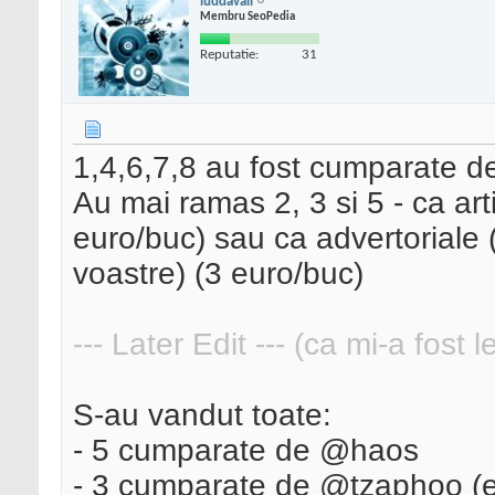
iuddavali
Membru SeoPedia
Reputatie:
31
1,4,6,7,8 au fost cumparate d
Au mai ramas 2, 3 si 5 - ca arti
euro/buc) sau ca advertoriale (
voastre) (3 euro/buc)
--- Later Edit --- (ca mi-a fost 
S-au vandut toate:
- 5 cumparate de @haos
- 3 cumparate de @tzaphoo (e 