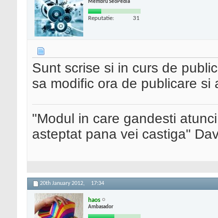
Membru SeoPedia
Reputatie:
31
Sunt scrise si in curs de publi
sa modific ora de publicare si a
"Modul in care gandesti atunci
asteptat pana vei castiga" Da
20th January 2012,
17:34
haos
Ambasador