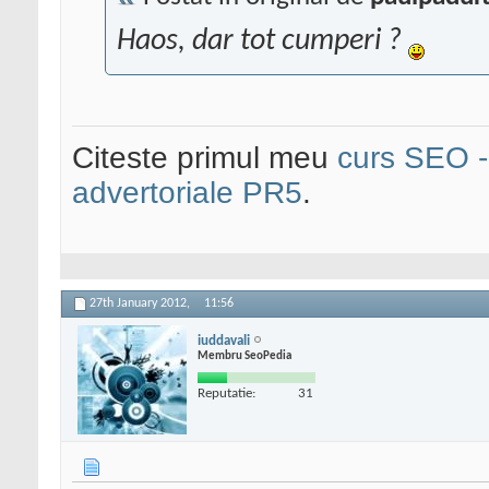
Haos, dar tot cumperi ?
Citeste primul meu
curs SEO - 
advertoriale PR5
.
27th January 2012,
11:56
iuddavali
Membru SeoPedia
Reputatie:
31