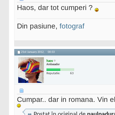
Haos, dar tot cumperi ?
Din pasiune,
fotograf
21st January 2012,
00:33
haos
Ambasador
Reputatie:
63
Cumpar.. dar in romana. Vin el
Postat în original de
paulpadur