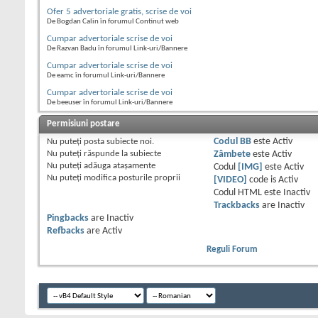
Ofer 5 advertoriale gratis, scrise de voi
De Bogdan Calin în forumul Continut web
Cumpar advertoriale scrise de voi
De Razvan Badu în forumul Link-uri/Bannere
Cumpar advertoriale scrise de voi
De eamc în forumul Link-uri/Bannere
Cumpar advertoriale scrise de voi
De beeuser în forumul Link-uri/Bannere
Permisiuni postare
Nu puteţi
posta subiecte noi.
Codul BB
este
Activ
Nu puteţi
răspunde la subiecte
Zâmbete
este
Activ
Nu puteţi
adăuga ataşamente
Codul
[IMG]
este
Activ
Nu puteţi
modifica posturile proprii
[VIDEO]
code is
Activ
Codul HTML este
Inactiv
Trackbacks
are
Inactiv
Pingbacks
are
Inactiv
Refbacks
are
Activ
Reguli Forum