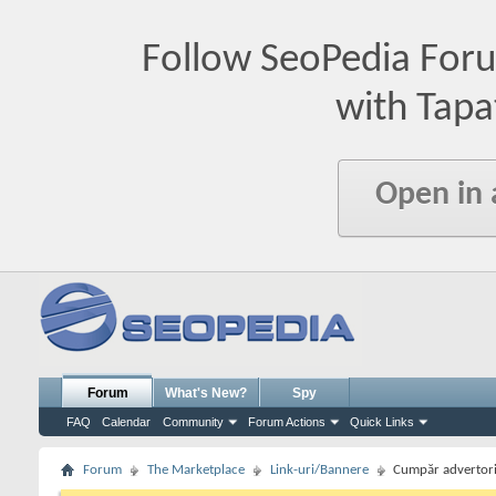
Follow SeoPedia For
with Tapa
Open in
Forum
What's New?
Spy
FAQ
Calendar
Community
Forum Actions
Quick Links
Forum
The Marketplace
Link-uri/Bannere
Cumpăr advertorial