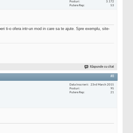
Posturi
3.172
Putere Rep
53
ri ti-o ofera intr-un mod in care sa te ajute. Spre exemplu, site-
Răspunde cu citat
#8
Data înscrierii
23rd March 2015
Posturi
95
Putere Rep
21