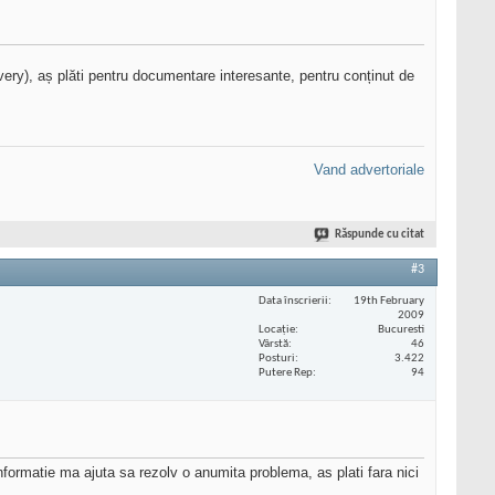
very), aș plăti pentru documentare interesante, pentru conținut de
Vand advertoriale
Răspunde cu citat
#3
Data înscrierii
19th February
2009
Locaţie
Bucuresti
Vârstă
46
Posturi
3.422
Putere Rep
94
nformatie ma ajuta sa rezolv o anumita problema, as plati fara nici