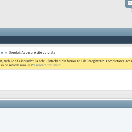
re
Sondaj: Accesare site cu plata
ont, trebuie să răspundeți la cele 5 întrebări din formularul de înregistrare. Completarea a
i să fie intotdeauna in
Prezentare forumisti
.