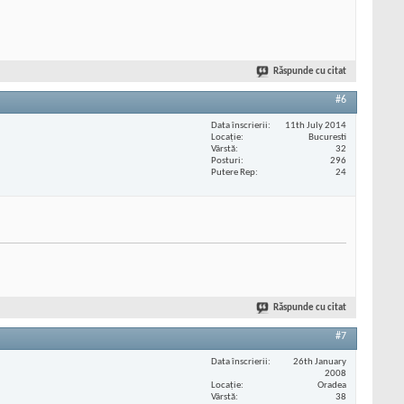
Răspunde cu citat
#6
Data înscrierii
11th July 2014
Locaţie
Bucuresti
Vârstă
32
Posturi
296
Putere Rep
24
Răspunde cu citat
#7
Data înscrierii
26th January
2008
Locaţie
Oradea
Vârstă
38