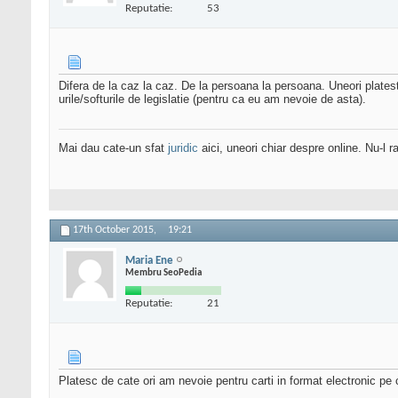
Reputatie:
53
Difera de la caz la caz. De la persoana la persoana. Uneori platesti
urile/softurile de legislatie (pentru ca eu am nevoie de asta).
Mai dau cate-un sfat
juridic
aici, uneori chiar despre online. Nu-l ra
17th October 2015,
19:21
Maria Ene
Membru SeoPedia
Reputatie:
21
Platesc de cate ori am nevoie pentru carti in format electronic pe c