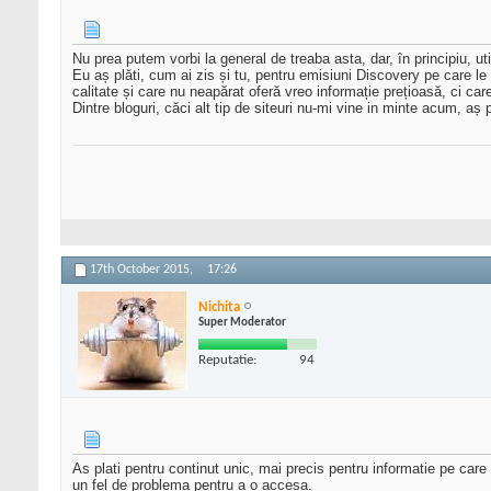
Nu prea putem vorbi la general de treaba asta, dar, în principiu, uti
Eu aș plăti, cum ai zis și tu, pentru emisiuni Discovery pe care le
calitate și care nu neapărat oferă vreo informație prețioasă, ci car
Dintre bloguri, căci alt tip de siteuri nu-mi vine in minte acum, aș p
17th October 2015,
17:26
Nichita
Super Moderator
Reputatie:
94
As plati pentru continut unic, mai precis pentru informatie pe car
un fel de problema pentru a o accesa.