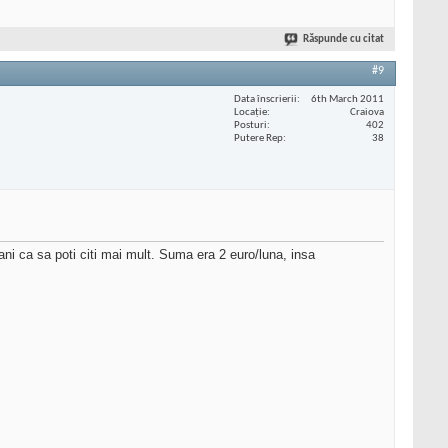
Răspunde cu citat
#9
Data înscrierii
6th March 2011
Locaţie
Craiova
Posturi
402
Putere Rep
38
ni ca sa poti citi mai mult. Suma era 2 euro/luna, insa