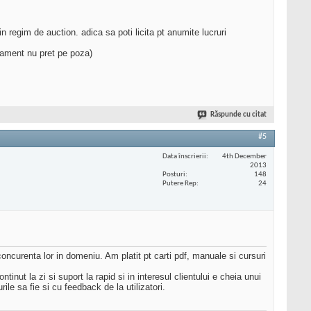
regim de auction. adica sa poti licita pt anumite lucruri
onament nu pret pe poza)
Răspunde cu citat
#5
Data înscrierii
4th December
2013
Posturi
148
Putere Rep
24
concurenta lor in domeniu. Am platit pt carti pdf, manuale si cursuri
inut la zi si suport la rapid si in interesul clientului e cheia unui
le sa fie si cu feedback de la utilizatori.