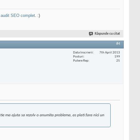
n
audit SEO complet
. :)
Răspunde cu citat
#4
Data înscrierii
7th April 2013
Posturi
199
Putere Rep
25
tie ma ajuta sa rezolv o anumita problema, as plati fara nici un