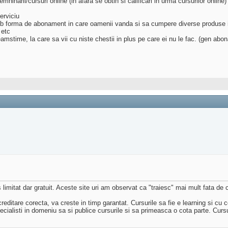
ninarii/cursuri online (in afara se obtin si calificari in urma cursurilor online)
erviciu
ub forma de abonament in care oamenii vanda si sa cumpere diverse produse in 
 etc
mstime, la care sa vii cu niste chestii in plus pe care ei nu le fac. (gen ab
 limitat dar gratuit. Aceste site uri am observat ca "traiesc" mai mult fata de 
ditare corecta, va creste in timp garantat. Cursurile sa fie e learning si cu cont
ialisti in domeniu sa si publice cursurile si sa primeasca o cota parte. Cursuri