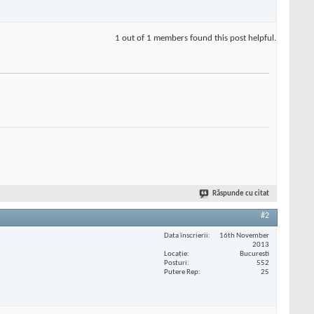
1 out of 1 members found this post helpful.
Răspunde cu citat
#2
Data înscrierii
16th November
2013
Locaţie
Bucuresti
Posturi
552
Putere Rep
25