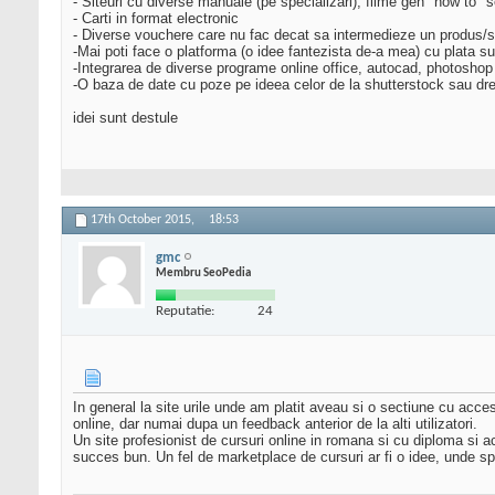
- Siteuri cu diverse manuale (pe specializari), filme gen "how to" sem
- Carti in format electronic
- Diverse vouchere care nu fac decat sa intermedieze un produs/s
-Mai poti face o platforma (o idee fantezista de-a mea) cu plata s
-Integrarea de diverse programe online office, autocad, photoshop
-O baza de date cu poze pe ideea celor de la shutterstock sau drea
idei sunt destule
17th October 2015,
18:53
gmc
Membru SeoPedia
Reputatie:
24
In general la site urile unde am platit aveau si o sectiune cu acces
online, dar numai dupa un feedback anterior de la alti utilizatori.
Un site profesionist de cursuri online in romana si cu diploma si acre
succes bun. Un fel de marketplace de cursuri ar fi o idee, unde spec