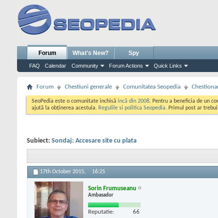
Forum
What's New?
Spy
FAQ
Calendar
Community
Forum Actions
Quick Links
Forum
Chestiuni generale
Comunitatea Seopedia
Chestiona
SeoPedia este o comunitate inchisă
incă din 2008
. Pentru a beneficia de un c
ajută la obținerea acestuia.
Regulile si politica Seopedia
. Primul post ar trebu
Subiect:
Sondaj: Accesare site cu plata
17th October 2015,
16:25
Sorin Frumuseanu
Ambasador
Reputatie:
66