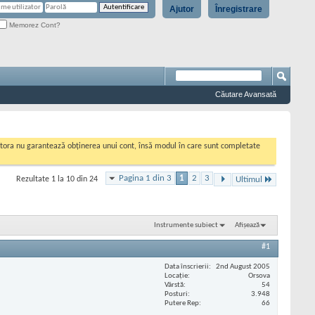
Ajutor
Înregistrare
Memorez Cont?
Căutare Avansată
cestora nu garantează obținerea unui cont, însă modul în care sunt completate
Pagina 1 din 3
1
2
3
Rezultate 1 la 10 din 24
Ultimul
Instrumente subiect
Afișează
#1
Data înscrierii
2nd August 2005
Locaţie
Orsova
Vârstă
54
Posturi
3.948
Putere Rep
66