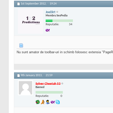
1st September 2012,
19:24
JoeDirt
Membru SeoPedia
Reputatie:
34
Nu sunt amator de toolbar-uri in schimb folosesc extensia "Pag
9th January 2013,
21:59
Sylver Cheetah 53
Banned
Reputatie:
0