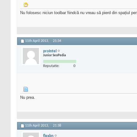
Nu folosesc niciun toolbar fiindcă nu vreau să pierd din spațiul pe
11th April 2013,
21:34
proIntel
Junior SeoPedia
Reputatie:
0
Nu prea.
11th April 2013,
21:38
flexbn