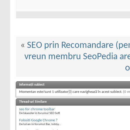
«
SEO prin Recomandare (pent
vreun membru SeoPedia are 
o
Informații subiect
Momentan este/sunt 1 utilizator(i) care navighează în acest subiect.
(0 m
Thread-uri Similare
seo for chrome toolbar
De Iskander în forumul SEO Soft
Folositi Google Chrome ?
De Iulian în forumul Bar, lobby...