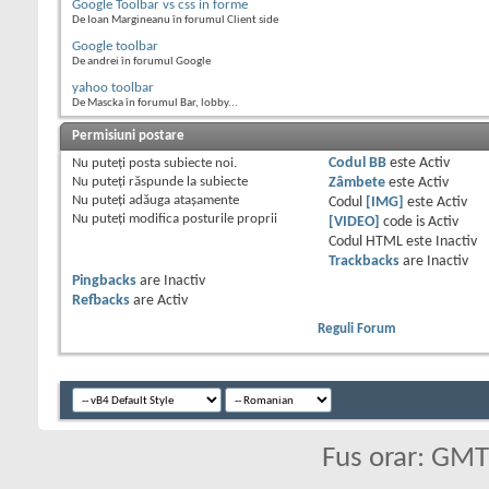
Google Toolbar vs css in forme
De Ioan Margineanu în forumul Client side
Google toolbar
De andrei în forumul Google
yahoo toolbar
De Mascka în forumul Bar, lobby...
Permisiuni postare
Nu puteţi
posta subiecte noi.
Codul BB
este
Activ
Nu puteţi
răspunde la subiecte
Zâmbete
este
Activ
Nu puteţi
adăuga ataşamente
Codul
[IMG]
este
Activ
Nu puteţi
modifica posturile proprii
[VIDEO]
code is
Activ
Codul HTML este
Inactiv
Trackbacks
are
Inactiv
Pingbacks
are
Inactiv
Refbacks
are
Activ
Reguli Forum
Fus orar: GM