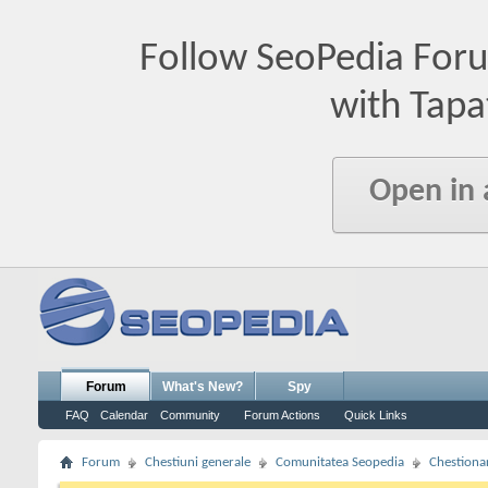
Follow SeoPedia For
with Tapa
Open in
Forum
What's New?
Spy
FAQ
Calendar
Community
Forum Actions
Quick Links
Forum
Chestiuni generale
Comunitatea Seopedia
Chestiona