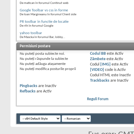
De matican în forumul Continut web
Google Toolbar vs css in forme
De Ioan Margineanu în forumul Client side
PR toolbar in functie de locatie
De rth în forumul Google
yahoo toolbar
De Mascka în forumul Bar, lobby...
Permisiuni postare
Nu puteţi
posta subiecte noi.
Codul BB
este
Activ
Nu puteţi
răspunde la subiecte
Zâmbete
este
Activ
Nu puteţi
adăuga ataşamente
Codul
[IMG]
este
Activ
Nu puteţi
modifica posturile proprii
[VIDEO]
code is
Activ
Codul HTML este
Inactiv
Trackbacks
are
Inactiv
Pingbacks
are
Inactiv
Refbacks
are
Activ
Reguli Forum