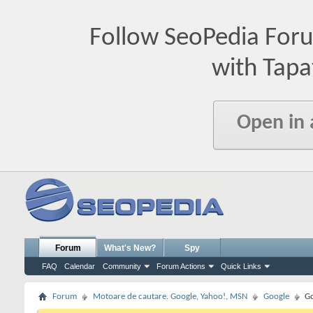
Follow SeoPedia For
with Tapa
Open in
Forum
What's New?
Spy
FAQ
Calendar
Community
Forum Actions
Quick Links
Forum
Motoare de cautare. Google, Yahoo!, MSN
Google
Go