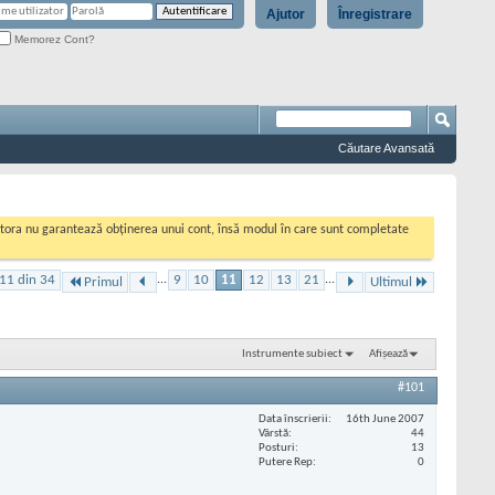
Ajutor
Înregistrare
Memorez Cont?
Căutare Avansată
cestora nu garantează obținerea unui cont, însă modul în care sunt completate
11 din 34
...
9
10
11
12
13
21
...
Primul
Ultimul
Instrumente subiect
Afișează
#101
Data înscrierii
16th June 2007
Vârstă
44
Posturi
13
Putere Rep
0