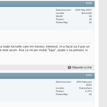
#104
Data înscrierii
29th May 2007
Locaţie
Bucuresti
Vârstă
48
Posturi
30
Putere Rep
36
a toate lucrurile care imi trezesc interesul, m-a facut sa il pun un
o unde este acum. Asa ca mi-am mutat "lupa", poate o sa primesc si
Răspunde cu citat
#105
Data înscrierii
20th February
2005
Locaţie
Everywhere
Posturi
6.975
Putere Rep
66