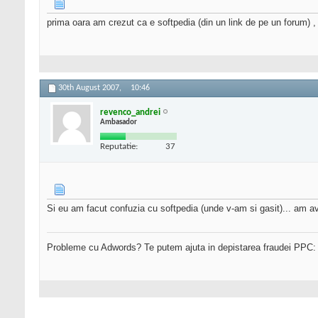
prima oara am crezut ca e softpedia (din un link de pe un forum) ,
30th August 2007,
10:46
revenco_andrei
Ambasador
Reputatie:
37
Si eu am facut confuzia cu softpedia (unde v-am si gasit)... am av
Probleme cu Adwords? Te putem ajuta in depistarea fraudei PPC