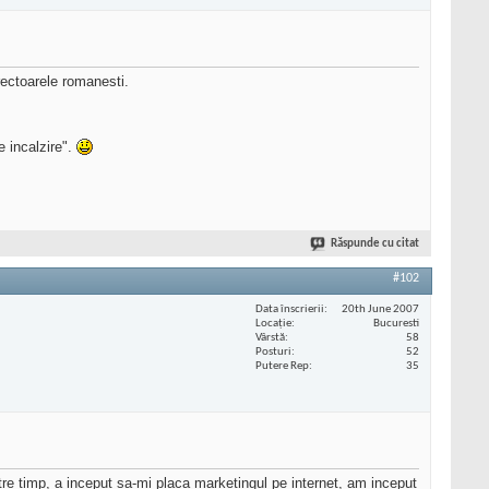
rectoarele romanesti.
e incalzire".
Răspunde cu citat
#102
Data înscrierii
20th June 2007
Locaţie
Bucuresti
Vârstă
58
Posturi
52
Putere Rep
35
tre timp, a inceput sa-mi placa marketingul pe internet, am inceput