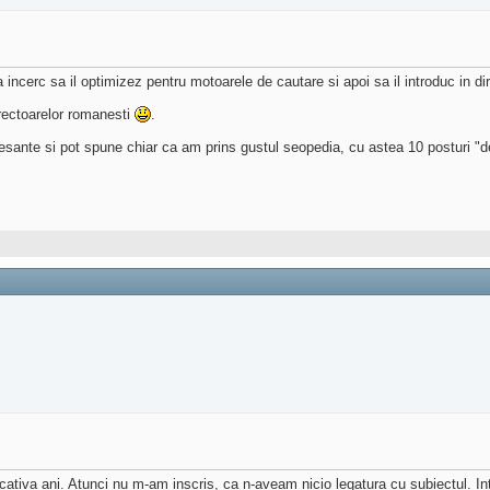
incerc sa il optimizez pentru motoarele de cautare si apoi sa il introduc in di
rectoarelor romanesti
.
resante si pot spune chiar ca am prins gustul seopedia, cu astea 10 posturi "d
cativa ani. Atunci nu m-am inscris, ca n-aveam nicio legatura cu subiectul. In