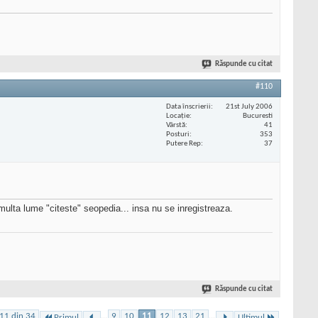
Răspunde cu citat
#110
Data înscrierii
21st July 2006
Locaţie
Bucuresti
Vârstă
41
Posturi
353
Putere Rep
37
multa lume "citeste" seopedia... insa nu se inregistreaza.
Răspunde cu citat
11 din 34
...
9
10
11
12
13
21
...
Primul
Ultimul