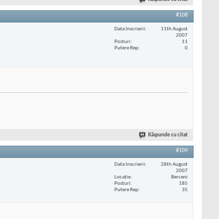
#108
Data înscrierii
11th August
2007
Posturi
11
Putere Rep
0
Răspunde cu citat
#109
Data înscrierii
28th August
2007
Locaţie
Berceni
Posturi
185
Putere Rep
35