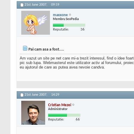
21st June 2007,
09:19
maxxone
Membru SeoPedia
Reputatie:
36
Pai cam asa a fost....
Am vazut un site pe net care mi-a trezit interesul, find o idee foa
pic sub lupa. Webmasterul este utilizator activ al forumului, proie
eu ajutorul de care as putea avea nevoie candva.
21st June 2007,
14:29
Cristian Mezei
Administrator
Reputatie:
66