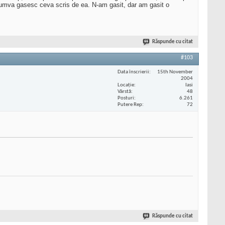
cumva gasesc ceva scris de ea. N-am gasit, dar am gasit o
Răspunde cu citat
#103
Data înscrierii
15th November
2004
Locaţie
Iasi
Vârstă
48
Posturi
6.261
Putere Rep
72
Răspunde cu citat