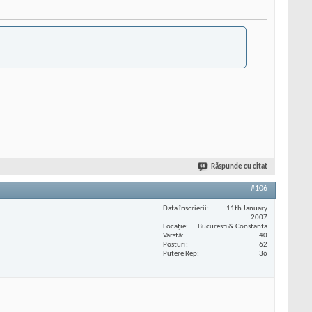
Răspunde cu citat
#106
Data înscrierii
11th January
2007
Locaţie
Bucuresti & Constanta
Vârstă
40
Posturi
62
Putere Rep
36