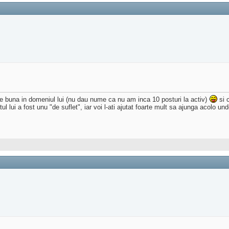
rte buna in domeniul lui (nu dau nume ca nu am inca 10 posturi la activ)
si c
ctul lui a fost unu "de suflet", iar voi l-ati ajutat foarte mult sa ajunga acol