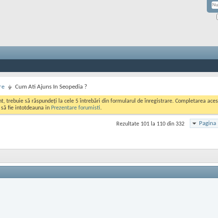
re
Cum Ati Ajuns In Seopedia ?
ont, trebuie să răspundeți la cele 5 întrebări din formularul de înregistrare. Completarea a
i să fie intotdeauna in
Prezentare forumisti
.
Pagina 
Rezultate 101 la 110 din 332