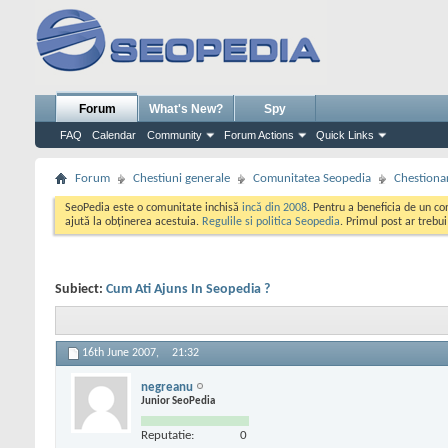
Forum
What's New?
Spy
FAQ
Calendar
Community
Forum Actions
Quick Links
Forum
Chestiuni generale
Comunitatea Seopedia
Chestiona
SeoPedia este o comunitate inchisă
incă din 2008
. Pentru a beneficia de un c
ajută la obținerea acestuia.
Regulile si politica Seopedia
. Primul post ar trebu
Subiect:
Cum Ati Ajuns In Seopedia ?
16th June 2007,
21:32
negreanu
Junior SeoPedia
Reputatie:
0