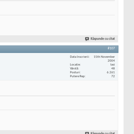
Răspunde cu citat
#107
Data înscrierii
15th November
2004
Locaţie
Iasi
Vârstă
48
Posturi
6.261
Putere Rep
72
Răspunde cu citat