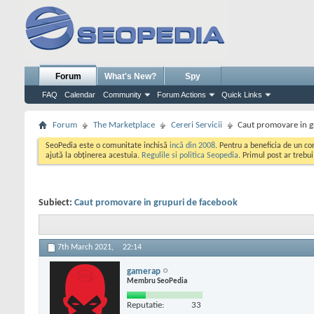
Forum
What's New?
Spy
FAQ
Calendar
Community
Forum Actions
Quick Links
Forum
The Marketplace
Cereri Servicii
Caut promovare in g
SeoPedia este o comunitate inchisă
incă din 2008
. Pentru a beneficia de un c
ajută la obținerea acestuia.
Regulile si politica Seopedia
. Primul post ar trebu
Subiect:
Caut promovare in grupuri de facebook
7th March 2021,
22:14
gamerap
Membru SeoPedia
Reputatie:
33