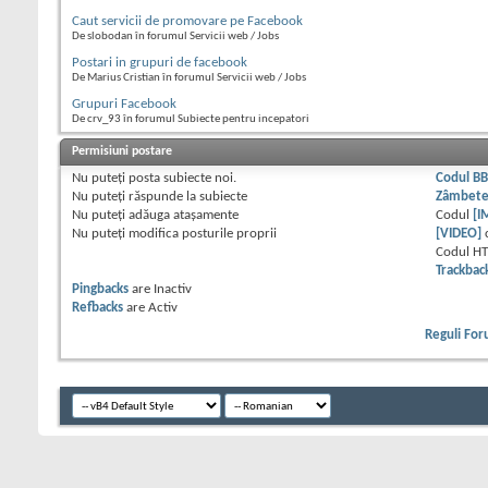
Caut servicii de promovare pe Facebook
De slobodan în forumul Servicii web / Jobs
Postari in grupuri de facebook
De Marius Cristian în forumul Servicii web / Jobs
Grupuri Facebook
De crv_93 în forumul Subiecte pentru incepatori
Permisiuni postare
Nu puteţi
posta subiecte noi.
Codul B
Nu puteţi
răspunde la subiecte
Zâmbet
Nu puteţi
adăuga ataşamente
Codul
[I
Nu puteţi
modifica posturile proprii
[VIDEO]
Codul H
Trackbac
Pingbacks
are
Inactiv
Refbacks
are
Activ
Reguli Fo