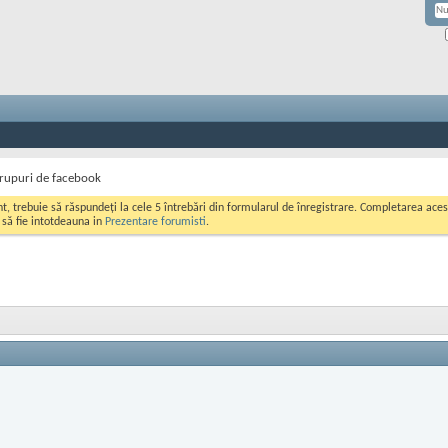
rupuri de facebook
ont, trebuie să răspundeți la cele 5 întrebări din formularul de înregistrare. Completarea a
i să fie intotdeauna in
Prezentare forumisti
.