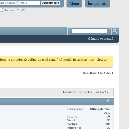
Ajutor
Înregistrare
Memorez Cont?
Căutare Avansată
cestora nu garantează obținerea unui cont, însă modul în care sunt completate
Rezultate 1 la 1 din 1
Instrumente subiect
Afișează
#1
Data înscrierii
10th September
2010
Locaţie
UK
Vârstă
33
Posturi
384
Putere Rep
33