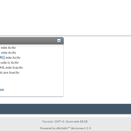
B
este
Activ
e
este
Activ
MG]
este
Activ
code is
Activ
TML este
Inactiv
ks
are
Inactiv
rum
Fus orar: GMT +3. Acum este
10:55
.
Powered by vBulletin™ Versiunea 4.2.0