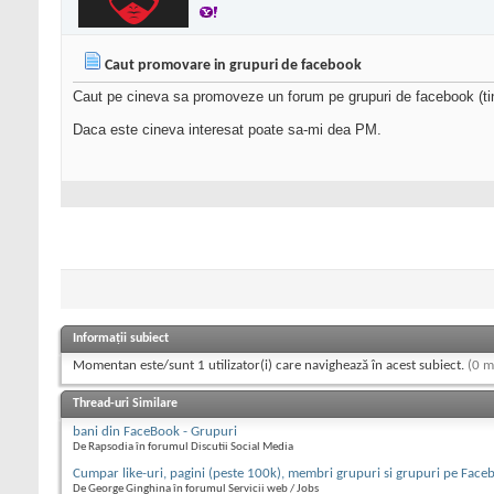
Caut promovare in grupuri de facebook
Caut pe cineva sa promoveze un forum pe grupuri de facebook (tine
Daca este cineva interesat poate sa-mi dea PM.
Informații subiect
Momentan este/sunt 1 utilizator(i) care navighează în acest subiect.
(0 m
Thread-uri Similare
bani din FaceBook - Grupuri
De Rapsodia în forumul Discutii Social Media
Cumpar like-uri, pagini (peste 100k), membri grupuri si grupuri pe Face
De George Ginghina în forumul Servicii web / Jobs