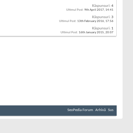
Răspunsuri:
4
Ultimul Post:
9th April 2017,
14:41
Răspunsuri:
3
Ultimul Post:
13th February 2016,
17:56
Răspunsuri:
1
Ultimul Post:
16th January 2015,
20:07
SeoPedia Forum
Arhivă
Sus