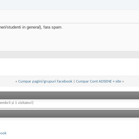
ri/studenti in general), fara spam.
«
Cumpar pagini/grupuri facebook
|
Cumpar Cont ADSENE + site
»
embrii și 1 vizitatori)
book