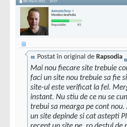
8th March 2021,
10:37
AntonioTony
Membru SeoPedia
Reputatie:
65
Postat în original de
Rapsodia
Mai nou fiecare site trebuie co
faci un site nou trebuie sa fie s
site-ul este verificat la fel. 
instant. Nu stiu de ce nu se cu
trebui sa mearga pe cont nou.
un site depinde si cat astepti
recent un site pe .ro destul de 