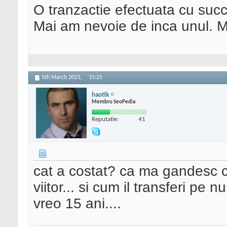
O tranzactie efectuata cu succ
Mai am nevoie de inca unul. 
5th March 2021,
15:25
haotik
Membru SeoPedia
Reputatie:
41
cat a costat? ca ma gandesc ca
viitor... si cum il transferi pe
vreo 15 ani....