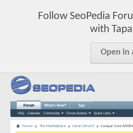
Follow SeoPedia For
with Tapa
Open in
Forum
What's New?
Spy
FAQ
Calendar
Community
Forum Actions
Quick Links
Forum
The Marketplace
Cereri Servicii
Cumpar Cont ADSENE