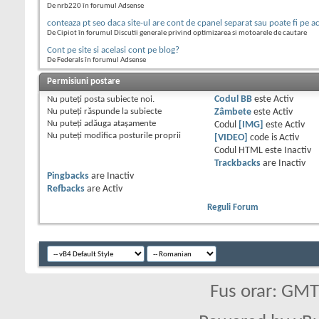
De nrb220 în forumul Adsense
conteaza pt seo daca site-ul are cont de cpanel separat sau poate fi pe a
De Cipiot în forumul Discutii generale privind optimizarea si motoarele de cautare
Cont pe site si acelasi cont pe blog?
De Federals în forumul Adsense
Permisiuni postare
Nu puteţi
posta subiecte noi.
Codul BB
este
Activ
Nu puteţi
răspunde la subiecte
Zâmbete
este
Activ
Nu puteţi
adăuga ataşamente
Codul
[IMG]
este
Activ
Nu puteţi
modifica posturile proprii
[VIDEO]
code is
Activ
Codul HTML este
Inactiv
Trackbacks
are
Inactiv
Pingbacks
are
Inactiv
Refbacks
are
Activ
Reguli Forum
Fus orar: GM