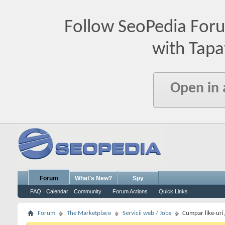
Follow SeoPedia For
with Tapa
Open in
Forum
What's New?
Spy
FAQ
Calendar
Community
Forum Actions
Quick Links
Forum
The Marketplace
Servicii web / Jobs
Cumpar like-uri