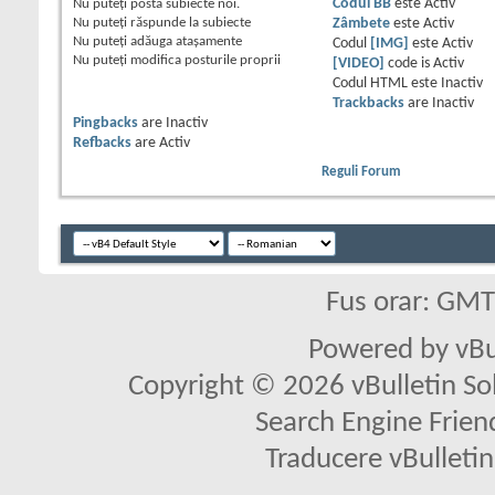
Nu puteţi
posta subiecte noi.
Codul BB
este
Activ
Nu puteţi
răspunde la subiecte
Zâmbete
este
Activ
Nu puteţi
adăuga ataşamente
Codul
[IMG]
este
Activ
Nu puteţi
modifica posturile proprii
[VIDEO]
code is
Activ
Codul HTML este
Inactiv
Trackbacks
are
Inactiv
Pingbacks
are
Inactiv
Refbacks
are
Activ
Reguli Forum
Fus orar: GM
Powered by vBu
Copyright © 2026 vBulletin Solu
Search Engine Frien
Traducere vBullet