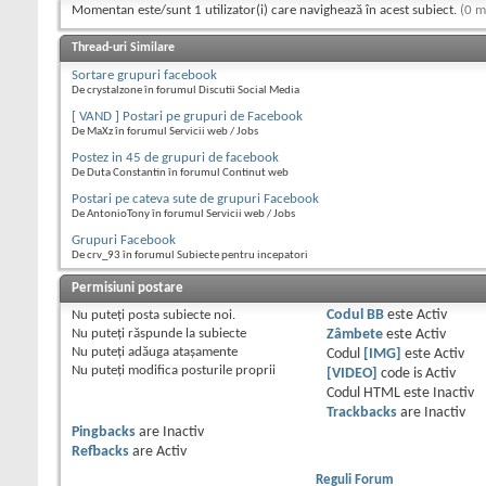
Momentan este/sunt 1 utilizator(i) care navighează în acest subiect.
(0 m
Thread-uri Similare
Sortare grupuri facebook
De crystalzone în forumul Discutii Social Media
[ VAND ] Postari pe grupuri de Facebook
De MaXz în forumul Servicii web / Jobs
Postez in 45 de grupuri de facebook
De Duta Constantin în forumul Continut web
Postari pe cateva sute de grupuri Facebook
De AntonioTony în forumul Servicii web / Jobs
Grupuri Facebook
De crv_93 în forumul Subiecte pentru incepatori
Permisiuni postare
Nu puteţi
posta subiecte noi.
Codul BB
este
Activ
Nu puteţi
răspunde la subiecte
Zâmbete
este
Activ
Nu puteţi
adăuga ataşamente
Codul
[IMG]
este
Activ
Nu puteţi
modifica posturile proprii
[VIDEO]
code is
Activ
Codul HTML este
Inactiv
Trackbacks
are
Inactiv
Pingbacks
are
Inactiv
Refbacks
are
Activ
Reguli Forum