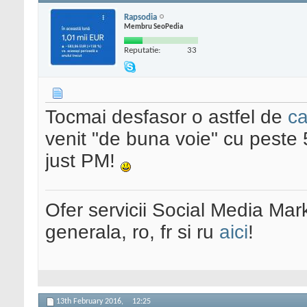
Rapsodia
Membru SeoPedia
Reputatie:
33
Tocmai desfasor o astfel de
c
venit "de buna voie" cu peste
just PM!
Ofer servicii Social Media Mar
generala, ro, fr si ru
aici
!
13th February 2016,
12:25