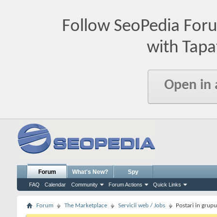
Follow SeoPedia For
with Tapa
Open in
Forum
What's New?
Spy
FAQ
Calendar
Community
Forum Actions
Quick Links
Forum
The Marketplace
Servicii web / Jobs
Postari in grup