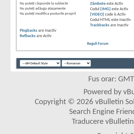
Nu puteţi
răspunde la subiecte
Zâmbete
este
Activ
Nu puteţi
adăuga ataşamente
Codul
[IMG]
este
Activ
Nu puteţi
modifica posturile proprii
[VIDEO]
code is
Activ
Codul HTML este
Inactiv
Trackbacks
are
Inactiv
Pingbacks
are
Inactiv
Refbacks
are
Activ
Reguli Forum
Fus orar: GM
Powered by vBu
Copyright © 2026 vBulletin Solu
Search Engine Frien
Traducere vBullet