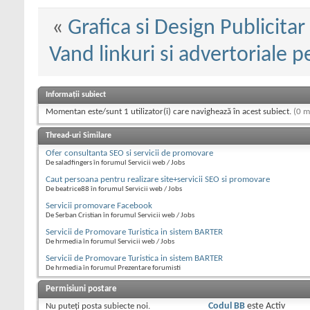
«
Grafica si Design Publicita
Vand linkuri si advertoriale pe 
Informații subiect
Momentan este/sunt 1 utilizator(i) care navighează în acest subiect.
(0 m
Thread-uri Similare
Ofer consultanta SEO si servicii de promovare
De saladfingers în forumul Servicii web / Jobs
Caut persoana pentru realizare site+servicii SEO si promovare
De beatrice88 în forumul Servicii web / Jobs
Servicii promovare Facebook
De Serban Cristian în forumul Servicii web / Jobs
Servicii de Promovare Turistica in sistem BARTER
De hrmedia în forumul Servicii web / Jobs
Servicii de Promovare Turistica in sistem BARTER
De hrmedia în forumul Prezentare forumisti
Permisiuni postare
Nu puteţi
posta subiecte noi.
Codul BB
este
Activ