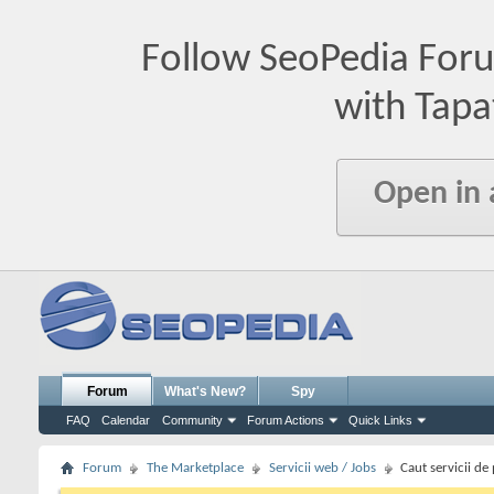
Follow SeoPedia For
with Tapa
Open in
Forum
What's New?
Spy
FAQ
Calendar
Community
Forum Actions
Quick Links
Forum
The Marketplace
Servicii web / Jobs
Caut servicii d