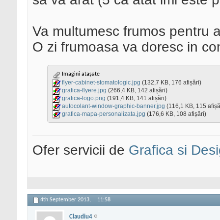
Va multumesc frumos pentru a
O zi frumoasa va doresc in co
Imagini atașate
flyer-cabinet-stomatologic.jpg
(132,7 KB, 176 afișări)
grafica-flyere.jpg
(266,4 KB, 142 afișări)
grafica-logo.png
(191,4 KB, 141 afișări)
autocolant-window-graphic-banner.jpg
(116,1 KB, 115 afișă
grafica-mapa-personalizata.jpg
(176,6 KB, 108 afișări)
Ofer servicii de
Grafica si Desi
4th September 2013,
11:58
Claudiu4