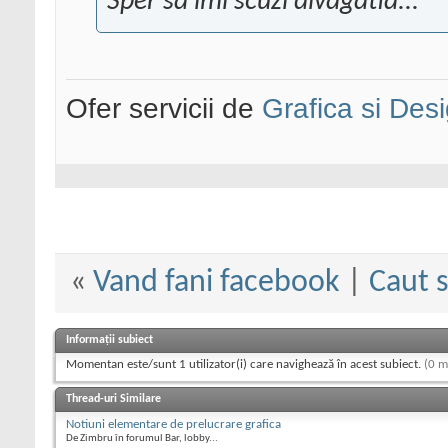
Sper sa imi scuzi divagatia...
Ofer servicii de
Grafica si Desi
«
Vand fani facebook
|
Caut 
Informații subiect
Momentan este/sunt 1 utilizator(i) care navighează în acest subiect.
(0 m
Thread-uri Similare
Notiuni elementare de prelucrare grafica
De Zimbru în forumul Bar, lobby...