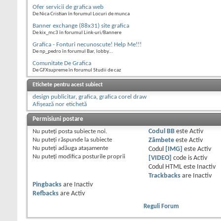
Ofer servicii de grafica web
De Nica Cristian în forumul Locuri de munca
Banner exchange (88x31) site grafica
De kix_mc3 în forumul Link-uri/Bannere
Grafica - Fonturi necunoscute! Help Me!!!
De np_pedro în forumul Bar, lobby...
Comunitate De Grafica
De GFXsupreme în forumul Studii de caz
Etichete pentru acest subiect
design publicitar
,
grafica
,
grafica corel draw
Afișează nor etichetă
Permisiuni postare
Nu puteţi
posta subiecte noi.
Codul BB
este
Activ
Nu puteţi
răspunde la subiecte
Zâmbete
este
Activ
Nu puteţi
adăuga ataşamente
Codul
[IMG]
este
Activ
Nu puteţi
modifica posturile proprii
[VIDEO]
code is
Activ
Codul HTML este
Inactiv
Trackbacks
are
Inactiv
Pingbacks
are
Inactiv
Refbacks
are
Activ
Reguli Forum