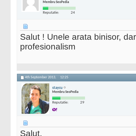
Membru SeoPedia
Reputatie:
24
Salut ! Unele arata binisor, da
profesionalism
4th September 2013,
12:25
staycu
Membru SeoPedia
Reputatie:
29
Salut,