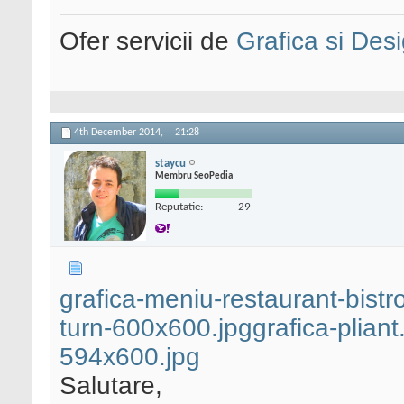
Ofer servicii de
Grafica si Desi
4th December 2014,
21:28
staycu
Membru SeoPedia
Reputatie:
29
grafica-meniu-restaurant-bistr
turn-600x600.jpg
grafica-plian
594x600.jpg
Salutare,