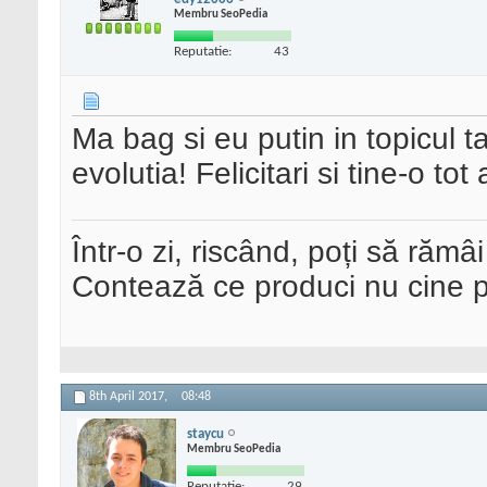
Membru SeoPedia
Reputatie:
43
Ma bag si eu putin in topicul t
evolutia! Felicitari si tine-o tot
Într-o zi, riscând, poți să rămâi
Contează ce produci nu cine pre
8th April 2017,
08:48
staycu
Membru SeoPedia
Reputatie:
29