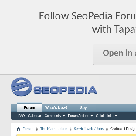
Follow SeoPedia For
with Tapa
Open in
Forum
What's New?
Spy
FAQ
Calendar
Community
Forum Actions
Quick Links
Forum
The Marketplace
Servicii web / Jobs
Grafica si Desig