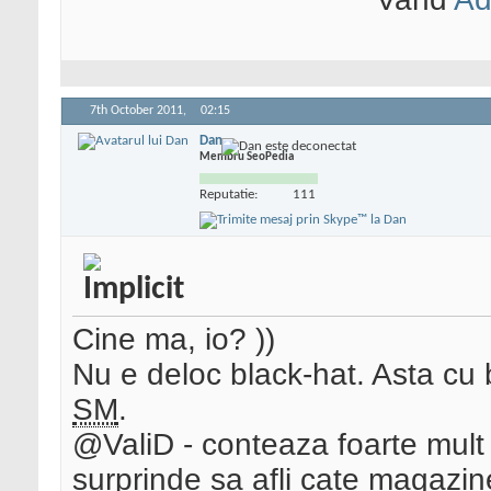
7th October 2011,
02:15
Dan
Membru SeoPedia
Reputatie:
111
Cine ma, io?
))
Nu e deloc black-hat. Asta cu 
SM
.
@ValiD - conteaza foarte mult
surprinde sa afli cate magazine