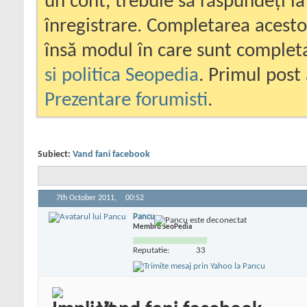
un cont, trebuie să răspundeți la
înregistrare. Completarea acesto
însă modul în care sunt completa
si politica Seopedia
. Primul post 
Prezentare forumisti
.
Subiect:
Vand fani facebook
7th October 2011,
00:52
Pancu
Membru SeoPedia
Reputatie:
33