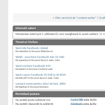
«
Ofer serviciul de "content writer"
|
Graf
Informații subiect
Momentan este/sunt 1 utilizator(i) care navighează în acest subiect.
(0 m
Thread-uri Similare
Vand site facebook related
De valentino în forumul Website-uri
VAND : vouchere Facebook Ads 50 USD
De superbus în forumul Servicii web / Jobs
Vand vochere Facebook $50
De katalin în forumul Continut web
Vand cupon Facebook 50 EUR la 30 RON
De Petru87 în forumul Servicii web / Jobs
vanzare nume pentru situri de fani, ieftin
De SeerKan în forumul Domenii
Permisiuni postare
Nu puteţi
posta subiecte noi.
Codul BB
este
Activ
Nu puteţi
răspunde la subiecte
Zâmbete
este
Activ