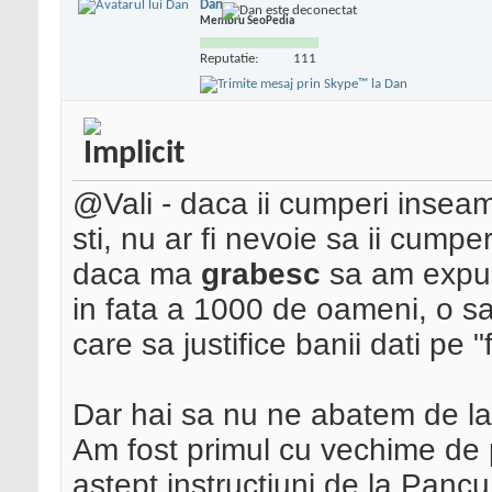
Dan
Membru SeoPedia
Reputatie:
111
@Vali - daca ii cumperi inseamn
sti, nu ar fi nevoie sa ii cumper
daca ma
grabesc
sa am expu
in fata a 1000 de oameni, o s
care sa justifice banii dati pe "
Dar hai sa nu ne abatem de la 
Am fost primul cu vechime de p
astept instructiuni de la Panc