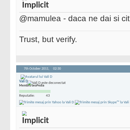
@mamulea - daca ne dai si cit
Trust, but verify.
7th October 2011,
02:30
Vali D
Membru SeoPedia
Reputatie:
43