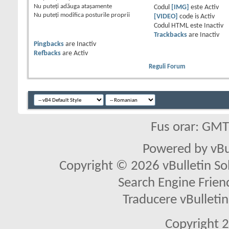
Nu puteţi
adăuga ataşamente
Codul
[IMG]
este
Activ
Nu puteţi
modifica posturile proprii
[VIDEO]
code is
Activ
Codul HTML este
Inactiv
Trackbacks
are
Inactiv
Pingbacks
are
Inactiv
Refbacks
are
Activ
Reguli Forum
Fus orar: GM
Powered by vBu
Copyright © 2026 vBulletin Solu
Search Engine Frien
Traducere vBullet
Copyright 