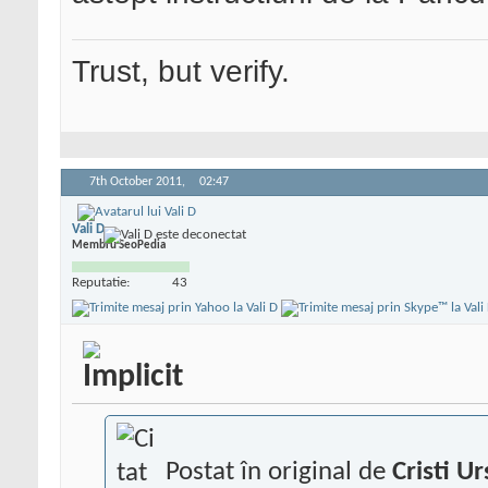
Trust, but verify.
7th October 2011,
02:47
Vali D
Membru SeoPedia
Reputatie:
43
Postat în original de
Cristi Ur