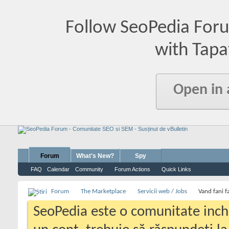
Follow SeoPedia For
with Tapa
Open in
Forum
What's New?
Spy
FAQ
Calendar
Community
Forum Actions
Quick Links
Forum
The Marketplace
Servicii web / Jobs
Vand fani 
SeoPedia este o comunitate inc