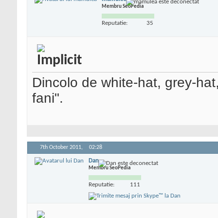
Membru SeoPedia
Reputatie:
35
Dincolo de white-hat, grey-hat,
fani".
7th October 2011,
02:28
Dan
Membru SeoPedia
Reputatie:
111