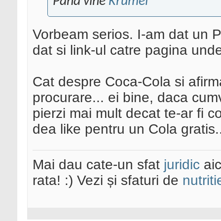
Pana vine
Krumel
Vorbeam serios. I-am dat un P
dat si link-ul catre pagina und
Cat despre Coca-Cola si afir
procurare... ei bine, daca cumv
pierzi mai mult decat te-ar fi co
dea like pentru un Cola gratis.
Mai dau cate-un sfat
juridic
aic
rata! :) Vezi și sfaturi de
nutriti