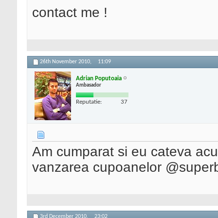
contact me !
26th November 2010,
11:09
Adrian Poputoaia
Ambasador
Reputatie:
37
Am cumparat si eu cateva acum 
vanzarea cupoanelor @superbu
3rd December 2010,
23:02