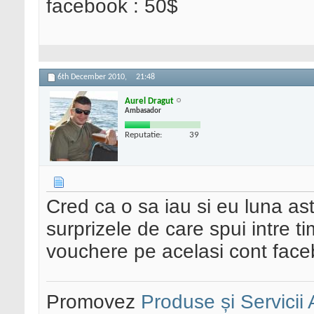
facebook : 50$
6th December 2010,
21:48
Aurel Dragut
Ambasador
Reputatie:
39
Cred ca o sa iau si eu luna as
surprizele de care spui intre t
vouchere pe acelasi cont fac
Promovez
Produse și Servicii