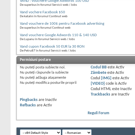
VAND : vouchere Google Adwords 100 USD
De superbus în forumul Servicii web / Jobs
Vand vochere Facebook $50
De katalin în forumul Continut web
Vand vouchere de 100$ pentru Facebook advertising
De superbus în forumul Continut web
Vand vouchere Google Adwords 110 & 140 USD
De Lupanu în forumul Servicii web / Jobs
Vand cupon Facebook 50 EUR la 30 RON
De Petru87 în forumul Servicii web / Jobs
Permisiuni postare
Nu puteţi
posta subiecte noi.
Codul BB
este
Activ
Nu puteţi
răspunde la subiecte
Zâmbete
este
Activ
Nu puteţi
adăuga ataşamente
Codul
[IMG]
este
Activ
Nu puteţi
modifica posturile proprii
[VIDEO]
code is
Activ
Codul HTML este
Inactiv
Trackbacks
are
Inactiv
Pingbacks
are
Inactiv
Refbacks
are
Activ
Reguli Forum