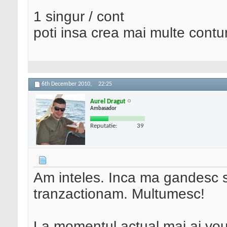
1 singur / cont
poti insa crea mai multe contur
6th December 2010,
22:25
Aurel Dragut
Ambasador
Reputatie:
39
Am inteles. Inca ma gandesc s
tranzactionam. Multumesc!
La momentul actual mai ai v