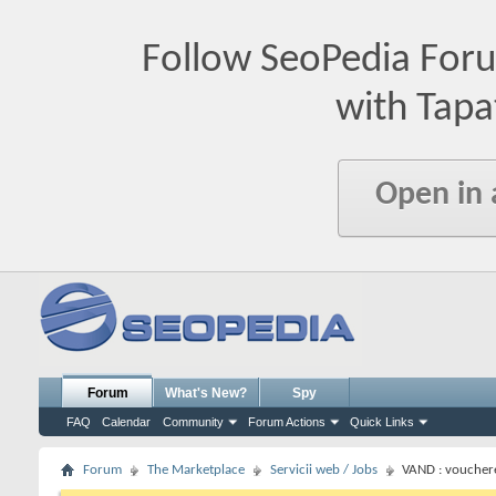
Follow SeoPedia For
with Tapa
Open in
Forum
What's New?
Spy
FAQ
Calendar
Community
Forum Actions
Quick Links
Forum
The Marketplace
Servicii web / Jobs
VAND : voucher