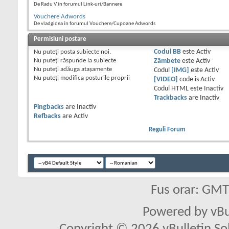
De Radu V în forumul Link-uri/Bannere
Vouchere Adwords
De vladgidea în forumul Vouchere/Cupoane Adwords
Permisiuni postare
Nu puteţi
posta subiecte noi.
Codul BB
este
Activ
Nu puteţi
răspunde la subiecte
Zâmbete
este
Activ
Nu puteţi
adăuga ataşamente
Codul
[IMG]
este
Activ
Nu puteţi
modifica posturile proprii
[VIDEO]
code is
Activ
Codul HTML este
Inactiv
Trackbacks
are
Inactiv
Pingbacks
are
Inactiv
Refbacks
are
Activ
Reguli Forum
Fus orar: GM
Powered by vBu