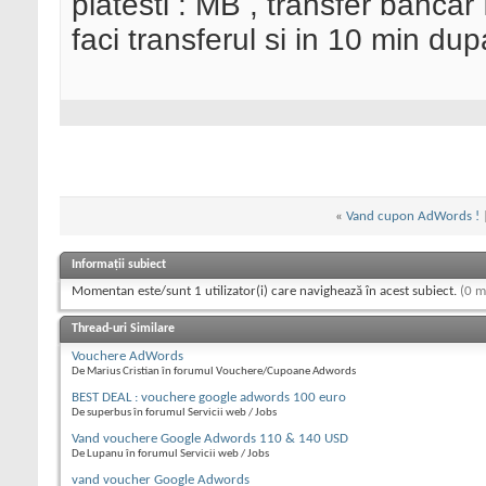
platesti : MB , transfer banc
faci transferul si in 10 min du
«
Vand cupon AdWords !
Informații subiect
Momentan este/sunt 1 utilizator(i) care navighează în acest subiect.
(0 m
Thread-uri Similare
Vouchere AdWords
De Marius Cristian în forumul Vouchere/Cupoane Adwords
BEST DEAL : vouchere google adwords 100 euro
De superbus în forumul Servicii web / Jobs
Vand vouchere Google Adwords 110 & 140 USD
De Lupanu în forumul Servicii web / Jobs
vand voucher Google Adwords