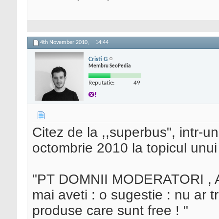
4th November 2010,
14:44
Cristi G
Membru SeoPedia
Reputatie:
49
Citez de la ,,superbus", intr-u
octombrie 2010 la topicul unui
"PT DOMNII MODERATORI , AM
mai aveti : o sugestie : nu ar
produse care sunt free ! "