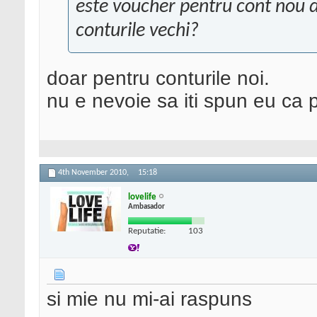
este voucher pentru cont nou d
conturile vechi?
doar pentru conturile noi.
nu e nevoie sa iti spun eu ca 
4th November 2010,
15:18
lovelife
Ambasador
Reputatie:
103
si mie nu mi-ai raspuns