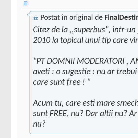
Postat în original de
FinalDesti
Citez de la ,,superbus", intr-u
2010 la topicul unui tip care v
"PT DOMNII MODERATORI , AMB
aveti : o sugestie : nu ar treb
care sunt free ! "
Acum tu, care esti mare smecher
sunt FREE, nu? Dar altii nu? Ar t
nu?