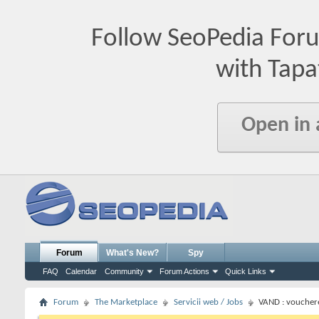
Follow SeoPedia For
with Tapa
Open in
Forum
What's New?
Spy
FAQ
Calendar
Community
Forum Actions
Quick Links
Forum
The Marketplace
Servicii web / Jobs
VAND : voucher