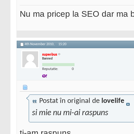
Nu ma pricep la SEO dar ma 
4th November 2010,
15:20
superbus
Banned
Reputatie:
0
Postat în original de
lovelife
si mie nu mi-ai raspuns
ti-am raspuns.