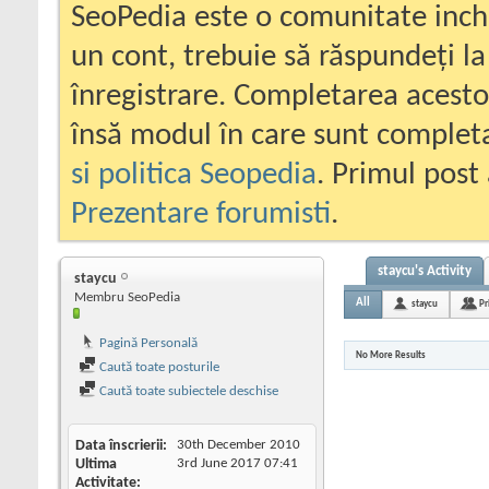
SeoPedia este o comunitate inc
un cont, trebuie să răspundeți la
înregistrare. Completarea acesto
însă modul în care sunt completa
si politica Seopedia
. Primul post 
Prezentare forumisti
.
staycu's Activity
staycu
Membru SeoPedia
All
staycu
Pr
Pagină Personală
No More Results
Caută toate posturile
Caută toate subiectele deschise
Data înscrierii
30th December 2010
Ultima
3rd June 2017
07:41
Activitate