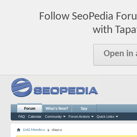
Follow SeoPedia For
with Tapa
Open in
Forum
What's New?
Spy
FAQ
Calendar
Community
Forum Actions
Quick Links
Listă Membru
staycu