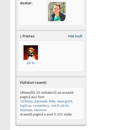
Avatar
1
Prieten
Mai mult
s0rYn
Vizitatori recenţi
Ultimul(ii) 10 vizitator(i) pe această
pagină a(u) fost:
10Teeny
,
daniweb
,
felix
,
George24
,
Ing3ras
,
romanticu
,
rotrif
,
s0rYn
,
Stamate
,
tazonne
Această pagină a avut
5.315
vizite