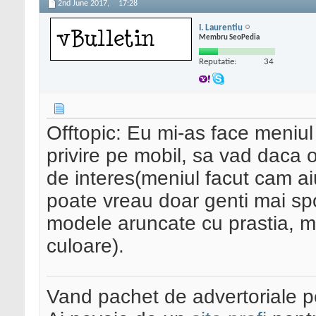
2nd June 2017,
17:28
I. Laurentiu
Membru SeoPedia
Reputatie:
34
Offtopic: Eu mi-as face meniul
privire pe mobil, sa vad daca 
de interes(meniul facut cam aiu
poate vreau doar genti mai spo
modele aruncate cu prastia, mi-
culoare).
Vand pachet de advertoriale pe