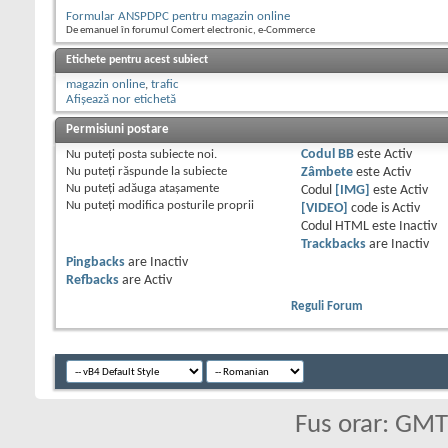
Formular ANSPDPC pentru magazin online
De emanuel în forumul Comert electronic, e-Commerce
Etichete pentru acest subiect
magazin online
,
trafic
Afișează nor etichetă
Permisiuni postare
Nu puteţi
posta subiecte noi.
Codul BB
este
Activ
Nu puteţi
răspunde la subiecte
Zâmbete
este
Activ
Nu puteţi
adăuga ataşamente
Codul
[IMG]
este
Activ
Nu puteţi
modifica posturile proprii
[VIDEO]
code is
Activ
Codul HTML este
Inactiv
Trackbacks
are
Inactiv
Pingbacks
are
Inactiv
Refbacks
are
Activ
Reguli Forum
Fus orar: GM