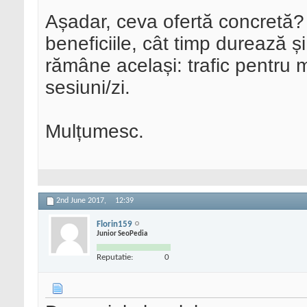
Așadar, ceva ofertă concretă? 
beneficiile, cât timp durează ș
rămâne același: trafic pentru
sesiuni/zi.
Mulțumesc.
2nd June 2017,
12:39
Florin159
Junior SeoPedia
Reputatie:
0