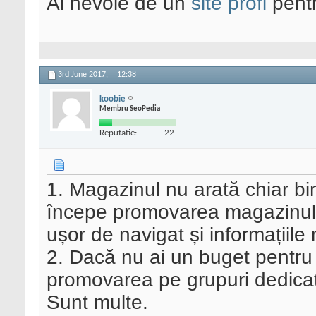
Ai nevoie de un
site profi
pentr
3rd June 2017,
12:38
koobie
Membru SeoPedia
Reputatie:
22
1. Magazinul nu arată chiar bine
începe promovarea magazinul t
ușor de navigat și informațiile
2. Dacă nu ai un buget pentr
promovarea pe grupuri dedicate
Sunt multe.