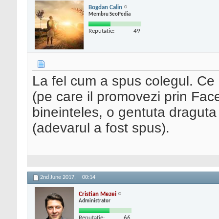
Bogdan Calin
Membru SeoPedia
Reputatie:
49
La fel cum a spus colegul. C
(pe care il promovezi prin Face
bineinteles, o gentuta draguta
(adevarul a fost spus).
2nd June 2017,
00:14
Cristian Mezei
Administrator
Reputatie:
66