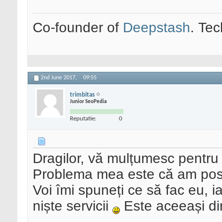
Co-founder of
Deepstash
. Tec
2nd June 2017,
09:55
trimbitas
Junior SeoPedia
Reputatie:
0
Dragilor, vă mulțumesc pentru 
Problema mea este că am postat
Voi îmi spuneți ce să fac eu, 
niște servicii
Este aceeași dir