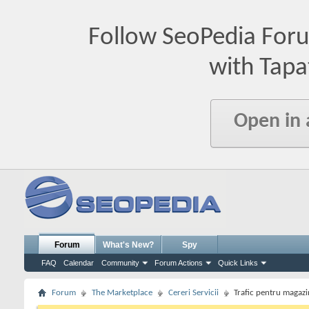
Follow SeoPedia For
with Tapa
Open in
Forum
What's New?
Spy
FAQ
Calendar
Community
Forum Actions
Quick Links
Forum
The Marketplace
Cereri Servicii
Trafic pentru magazi