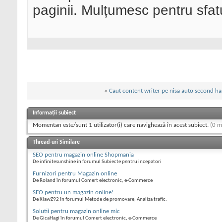
paginii. Mulțumesc pentru sfatu
«
Caut content writer pe nisa auto second h
Informații subiect
Momentan este/sunt 1 utilizator(i) care navighează în acest subiect.
(0 m
Thread-uri Similare
SEO pentru magazin online Shopmania
De infinitesunshine în forumul Subiecte pentru incepatori
Furnizori pentru Magazin online
De Roland în forumul Comert electronic, e-Commerce
SEO pentru un magazin online!
De KlawZ92 în forumul Metode de promovare, Analiza trafic.
Solutii pentru magazin online mic
De GicaHagi în forumul Comert electronic, e-Commerce