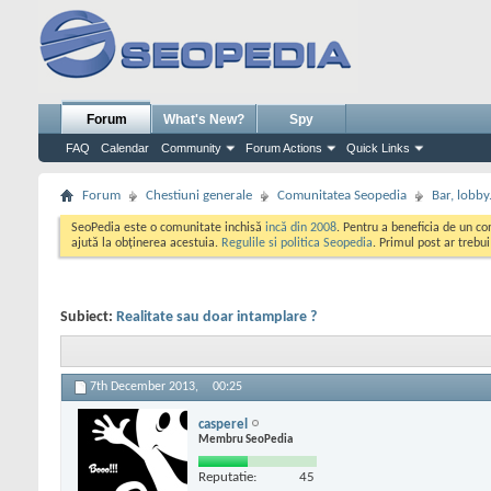
Forum
What's New?
Spy
FAQ
Calendar
Community
Forum Actions
Quick Links
Forum
Chestiuni generale
Comunitatea Seopedia
Bar, lobby.
SeoPedia este o comunitate inchisă
incă din 2008
. Pentru a beneficia de un c
ajută la obținerea acestuia.
Regulile si politica Seopedia
. Primul post ar trebu
Subiect:
Realitate sau doar intamplare ?
7th December 2013,
00:25
casperel
Membru SeoPedia
Reputatie:
45