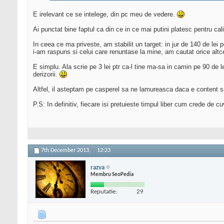
E irelevant ce se intelege, din pc meu de vedere.
Ai punctat bine faptul ca din ce in ce mai putini platesc pentru cali
In ceea ce ma priveste, am stabilit un target: in jur de 140 de le
i-am raspuns si celui care renuntase la mine, am cautat orice altc
E simplu. Ala scrie pe 3 lei ptr ca-l tine ma-sa in camin pe 90 de l
derizorii.
Altfel, il asteptam pe casperel sa ne lamureasca daca e content s
P.S: In definitiv, fiecare isi pretuieste timpul liber cum crede de cu
7th December 2013,
12:23
razva
Membru SeoPedia
Reputatie:
29