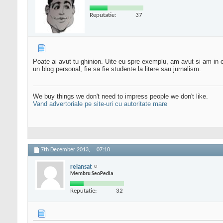
Reputatie:
37
Poate ai avut tu ghinion. Uite eu spre exemplu, am avut si am in c
un blog personal, fie sa fie studente la litere sau jurnalism.
We buy things we don't need to impress people we don't like.
Vand advertoriale pe site-uri cu autoritate mare
7th December 2013,
07:10
relansat
Membru SeoPedia
Reputatie:
32