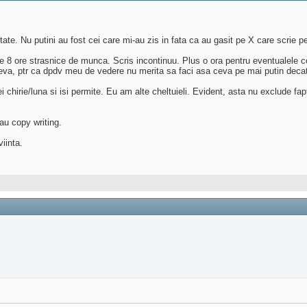
tate. Nu putini au fost cei care mi-au zis in fata ca au gasit pe X care scrie p
i pe 8 ore strasnice de munca. Scris incontinuu. Plus o ora pentru eventualele
eva, ptr ca dpdv meu de vedere nu merita sa faci asa ceva pe mai putin decat s
ei chirie/luna si isi permite. Eu am alte cheltuieli. Evident, asta nu exclude 
au copy writing.
viinta.