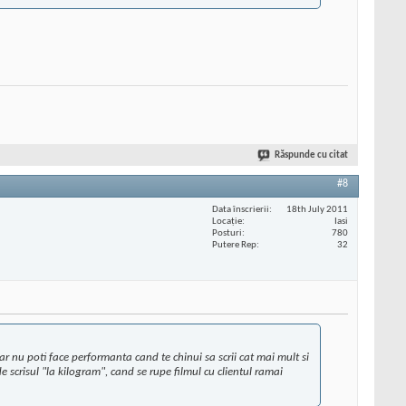
Răspunde cu citat
#8
Data înscrierii
18th July 2011
Locaţie
Iasi
Posturi
780
Putere Rep
32
Dar nu poti face performanta cand te chinui sa scrii cat mai mult si
 de scrisul "la kilogram", cand se rupe filmul cu clientul ramai