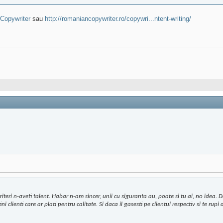
 Copywriter
sau
http://romaniancopywriter.ro/copywri...ntent-writing/
iteri n-aveti talent. Habar n-am sincer, unii cu siguranta au, poate si tu ai, no idea. 
 clienti care ar plati pentru calitate. Si daca il gasesti pe clientul respectiv si te rupi