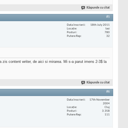
Răspunde cu citat
#5
Data înscrierii
18th July 2011
Locaţie
Iasi
Posturi
780
Putere Rep
32
a zis content writer, de aici si mirarea. Mi s-a parut imens 2-3$ la
Răspunde cu citat
#6
Data înscrierii
17th November
2004
Locaţie
Cluj
Posturi
3.358
Putere Rep
111