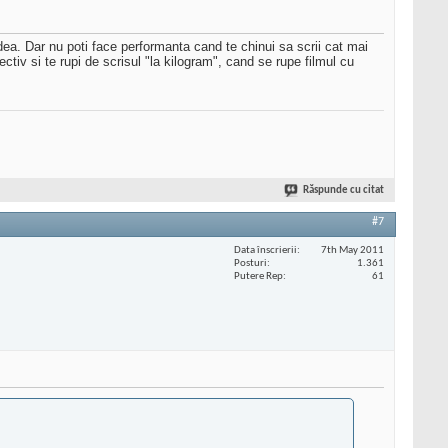
 idea. Dar nu poti face performanta cand te chinui sa scrii cat mai
ectiv si te rupi de scrisul "la kilogram", cand se rupe filmul cu
Răspunde cu citat
#7
Data înscrierii
7th May 2011
Posturi
1.361
Putere Rep
61