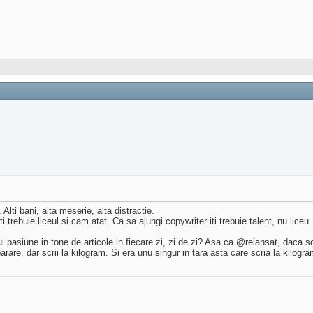
lti bani, alta meserie, alta distractie.
trebuie liceul si cam atat. Ca sa ajungi copywriter iti trebuie talent, nu liceu.
i pasiune in tone de articole in fiecare zi, zi de zi? Asa ca @relansat, daca sc
rare, dar scrii la kilogram. Si era unu singur in tara asta care scria la kilog