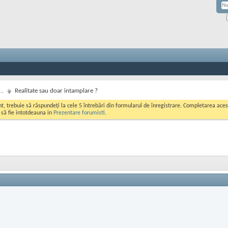
..
Realitate sau doar intamplare ?
ont, trebuie să răspundeți la cele 5 întrebări din formularul de înregistrare. Completarea a
i să fie intotdeauna in
Prezentare forumisti
.