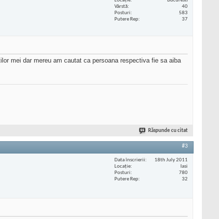
Locaţie
Bucuresti
Vârstă
40
Posturi
583
Putere Rep
37
ntilor mei dar mereu am cautat ca persoana respectiva fie sa aiba
Răspunde cu citat
#3
Data înscrierii
18th July 2011
Locaţie
Iasi
Posturi
780
Putere Rep
32