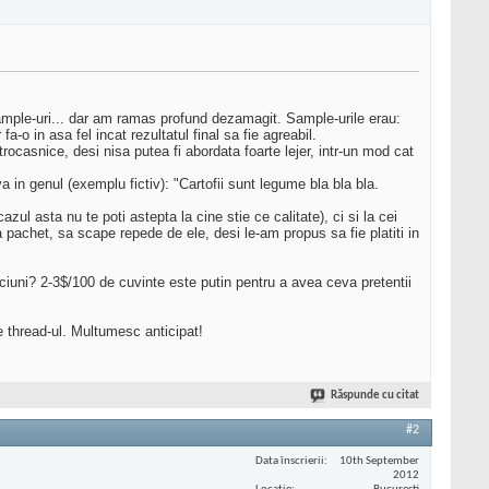
sample-uri... dar am ramas profund dezamagit. Sample-urile erau:
a-o in asa fel incat rezultatul final sa fie agreabil.
rocasnice, desi nisa putea fi abordata foarte lejer, intr-un mod cat
 in genul (exemplu fictiv): "Cartofii sunt legume bla bla bla.
azul asta nu te poti astepta la cine stie ce calitate), ci si la cei
 pachet, sa scape repede de ele, desi le-am propus sa fie platiti in
iuni? 2-3$/100 de cuvinte este putin pentru a avea ceva pretentii
e thread-ul. Multumesc anticipat!
Răspunde cu citat
#2
Data înscrierii
10th September
2012