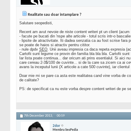
Realitate sau doar intamplare ?
Salutare seopedisti,
Recent am avut nevoie de niste content writeri pt un client (acum 
- facute pe bucati din 'nspe alte articole - totul scris intr-o basca
- lipsite de atractivitate. Iti dadea senzatia ca au fost scrise far
se poate de haios si atractiv pentru cititor.
- nule dpdv
SEO
. Unii aveau impresia ca daca repeta expresia (ace
Cartofii sunt legume ce provin din familia bla bla bla. Cartofii sunt
Iar lista poate continua... dar oricum ati prins esentialul. Si aici n
care cereau 2-3$/100 de cuvinte... si de la care sa zicem ca ai cev
avans la inceputul lunii (X articole a cate 500 cuvinte), iar clientul
Doar mie mi se pare ca asta este realitatea cand vine vorba de co
de calitate?
PS: de specificat ca nu este vorba despre content writeri de pe s
7th December 2013,
00:59
2dor
Membru SeoPedia