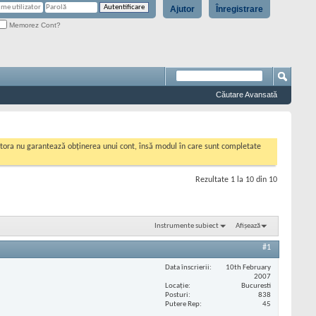
Ajutor
Înregistrare
Memorez Cont?
Căutare Avansată
cestora nu garantează obținerea unui cont, însă modul în care sunt completate
Rezultate 1 la 10 din 10
Instrumente subiect
Afișează
#1
Data înscrierii
10th February
2007
Locaţie
Bucuresti
Posturi
838
Putere Rep
45