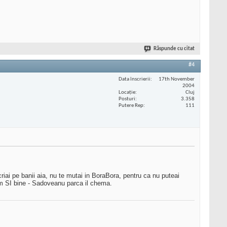
Răspunde cu citat
#4
Data înscrierii
17th November
2004
Locaţie
Cluj
Posturi
3.358
Putere Rep
111
riai pe banii aia, nu te mutai in BoraBora, pentru ca nu puteai
ram SI bine - Sadoveanu parca il chema.