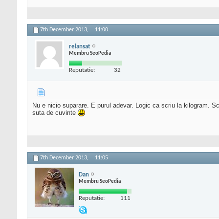
7th December 2013,
11:00
relansat
Membru SeoPedia
Reputatie:
32
Nu e nicio suparare. E purul adevar. Logic ca scriu la kilogram. S
suta de cuvinte
7th December 2013,
11:05
Dan
Membru SeoPedia
Reputatie:
111