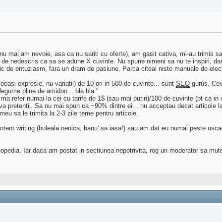
nu mai am nevoie, asa ca nu sariti cu oferte), am gasit cativa, mi-au trimis 
lie de nedescris ca sa se adune X cuvinte. Nu spune nimeni sa nu te inspiri, dar f
a pic de entuziasm, fara un dram de pasiune. Parca citeai niste manuale de elect
easi expresie, nu variatii) de 10 ori in 500 de cuvinte... sunt
SEO
gurus. Ceva
 legume pline de amidon... bla bla."
u ma refer numai la cei cu tarife de 1$ (sau mai putin)/100 de cuvinte (pt ca in c
a pretentii. Sa nu mai spun ca ~90% dintre ei... nu acceptau decat articole la
 meu sa le trimita la 2-3 zile teme pentru articole.
ntent writing (buleala nenica, banu' sa iasa!) sau am dat eu numai peste uscac
eopedia. Iar daca am postat in sectiunea nepotrivita, rog un moderator sa mut