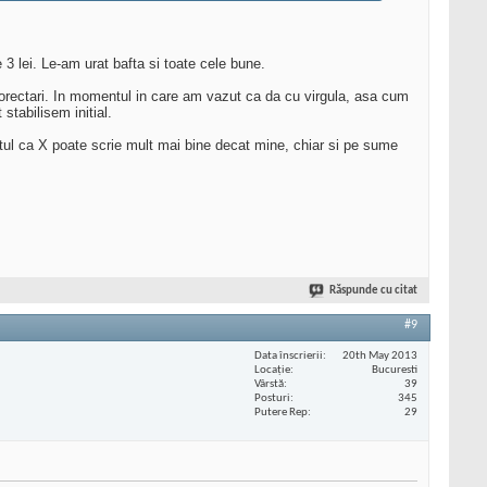
e 3 lei. Le-am urat bafta si toate cele bune.
 corectari. In momentul in care am vazut ca da cu virgula, asa cum
tabilisem initial.
faptul ca X poate scrie mult mai bine decat mine, chiar si pe sume
Răspunde cu citat
#9
Data înscrierii
20th May 2013
Locaţie
Bucuresti
Vârstă
39
Posturi
345
Putere Rep
29