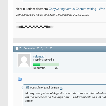
chiar nu stiam diferenta
Copywriting versus Content writing - Web
Ultima modificare făcută de avram; 7th December 2013 la
11:17
.
░▒▓█▄▀▄▀▄▀▄▀▄▀▄▀█▓▒░
7th December 2013,
11:25
relansat
Membru SeoPedia
Reputatie:
32
Postat în original de
Dan
Ma rog, s-ar putea intelege din ce am zis ca tu sau alti content-wr
cat mai repede ca sa-ti ajunga banii. Si adevarul este ca sunt putini
somer.